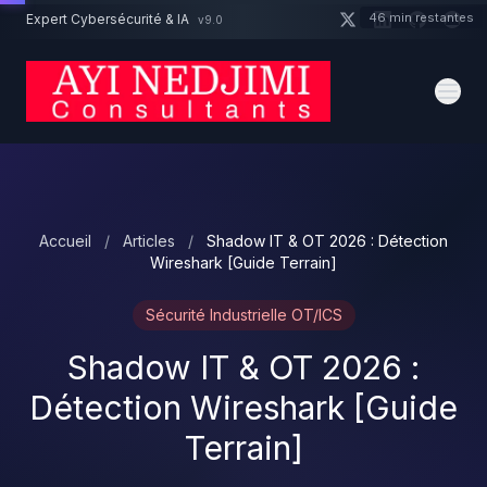
Aller au contenu principal
46 min restantes
Expert Cybersécurité & IA
v9.0
Un projet cybersécurité ?
Devis
Expert dispo · Réponse 24h
Accueil
/
Articles
/
Shadow IT & OT 2026 : Détection
Wireshark [Guide Terrain]
Sécurité Industrielle OT/ICS
Shadow IT & OT 2026 :
Détection Wireshark [Guide
Terrain]