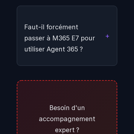
Faut-il forcément
passer à M365 E7 pour
utiliser Agent 365 ?
Non. Microsoft propose Agent
365 en standalone à 15 $ par
utilisateur et par mois, sans pré-
requis E5 ou E7. Mais pour
Besoin d'un
bénéficier de l'intégration
accompagnement
complète Defender, Purview et
expert ?
Entra Suite, l'option E7 se justifie