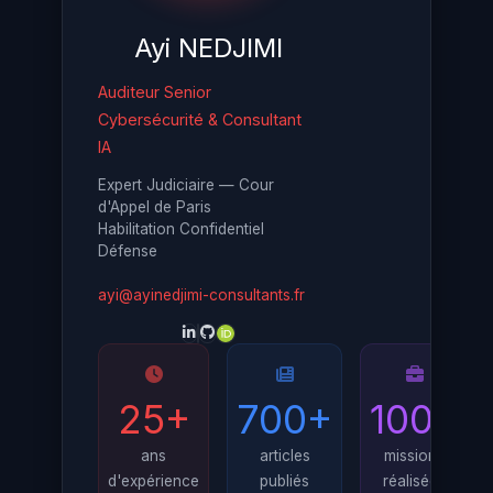
Ayi NEDJIMI
Auditeur Senior
Cybersécurité & Consultant
IA
Expert Judiciaire — Cour
d'Appel de Paris
Habilitation Confidentiel
Défense
ayi@ayinedjimi-consultants.fr
25+
700+
100+
ans
articles
missions
d'expérience
publiés
réalisées