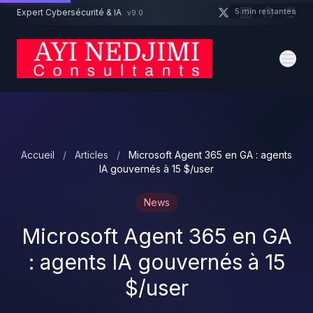
Aller au contenu principal
5 min restantes
Expert Cybersécurité & IA
v9.0
Un projet cybersécurité ?
Devis
Expert dispo · Réponse 24h
Accueil
/
Articles
/
Microsoft Agent 365 en GA : agents
IA gouvernés à 15 $/user
News
Microsoft Agent 365 en GA
: agents IA gouvernés à 15
$/user