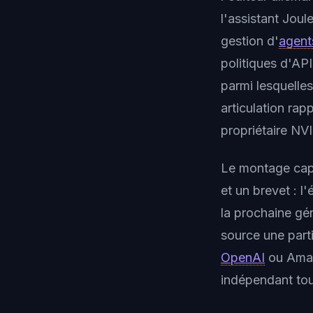
l'assistant Jou
gestion d'
agent
politiques d'AP
parmi lesquell
articulation ra
propriétaire NV
Le montage capi
et un brevet : l
la prochaine gé
source une part
OpenAI
ou Ama
indépendant tout