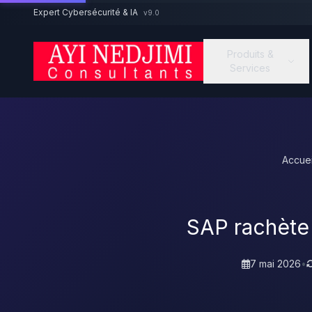
Aller au contenu principal
Expert Cybersécurité & IA
v9.0
Produits &
Services
Accuei
SAP rachète 
7 mai 2026
•