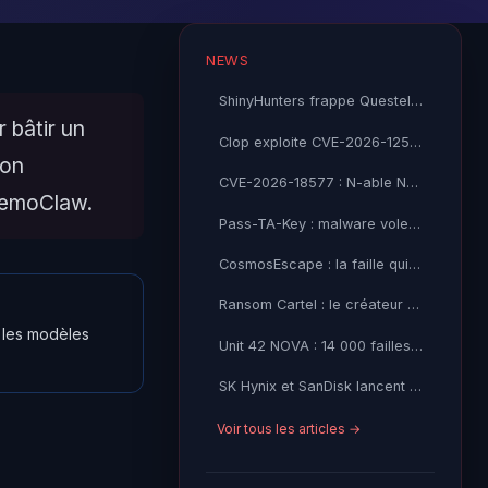
NEWS
ShinyHunters frappe Questel SAS : 21 millions de records Salesforce volés
 bâtir un
Clop exploite CVE-2026-12569 dans PTC Windchill : l'industrie sous feu
ion
CVE-2026-18577 : N-able N-central contourne son correctif — CISA KEV exploité activement
NemoClaw.
Pass-TA-Key : malware vole vos passkeys Google sans alerte
CosmosEscape : la faille qui menaçait tout Azure Cosmos DB
Ransom Cartel : le créateur condamné à 16 ans de prison
r les modèles
Unit 42 NOVA : 14 000 failles open source détectées par IA
SK Hynix et SanDisk lancent le standard High Bandwidth Flash
Voir tous les articles →