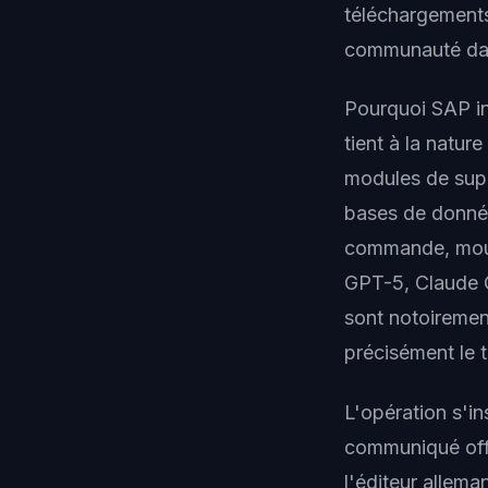
téléchargements
communauté dat
Pourquoi SAP in
tient à la natu
modules de supp
bases de données
commande, mou
GPT-5, Claude Op
sont notoirement
précisément le 
L'opération s'in
communiqué offi
l'éditeur allem