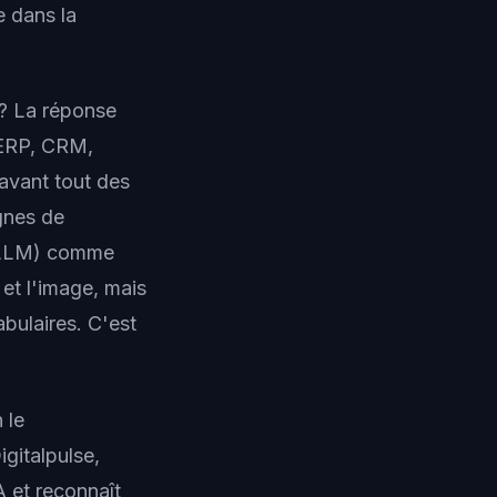
e dans la
 ? La réponse
 ERP, CRM,
avant tout des
ignes de
(LLM) comme
 et l'image, mais
abulaires. C'est
 le
gitalpulse,
 et reconnaît