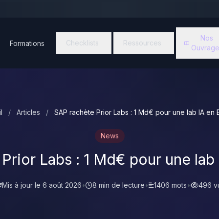
Nos
Checklists
Ressources
Formations
Ouvrage
l
/
Articles
/
SAP rachète Prior Labs : 1 Md€ pour une lab IA en
News
Prior Labs : 1 Md€ pour une lab
Mis à jour le
6 août 2026
•
8 min de lecture
•
1406 mots
•
496 v