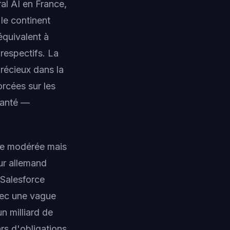
ral AI en France,
le continent
équivalent à
respectifs. La
précieux dans la
rcées sur les
santé —
re modérée mais
eur allemand
 Salesforce
vec une vague
n milliard de
ars d'obligations