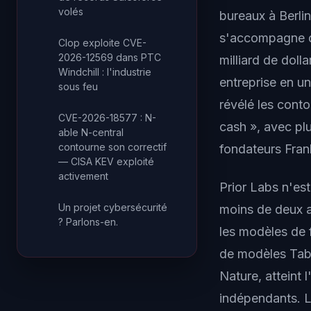
volés
bureaux à Berli
s'accompagne d'
Clop exploite CVE-
2026-12569 dans PTC
milliard de doll
Windchill : l'industrie
entreprise en un
sous feu
révélé les conto
CVE-2026-18577 : N-
cash », avec pl
able N-central
contourne son correctif
fondateurs Fran
— CISA KEV exploité
activement
Prior Labs n'es
Un projet cybersécurité
moins de deux a
? Parlons-en.
les modèles de 
de modèles TabP
Nature, atteint 
indépendants. L