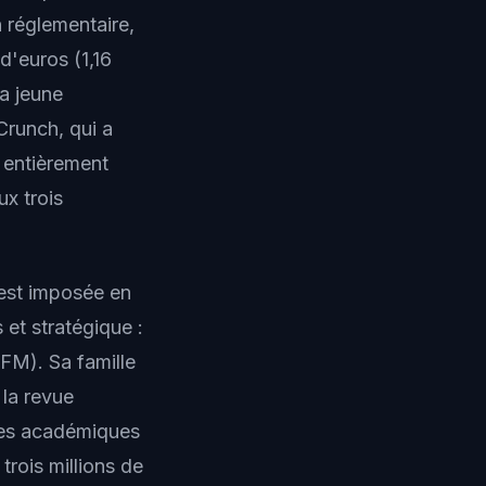
 réglementaire,
d'euros (1,16
la jeune
Crunch, qui a
e entièrement
x trois
'est imposée en
et stratégique :
FM). Sa famille
la revue
ires académiques
rois millions de