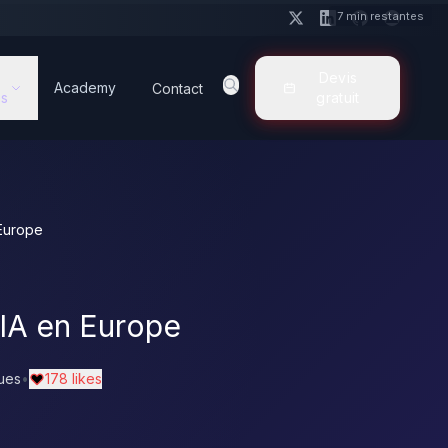
7 min restantes
Devis
Academy
Contact
s
gratuit
 Europe
 IA en Europe
ues
•
178 likes