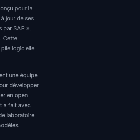
conçu pour la
à jour de ses
s par SAP »,
. Cette
ile logicielle
ment une équipe
 pour développer
ier en open
 a fait avec
de laboratoire
modèles.