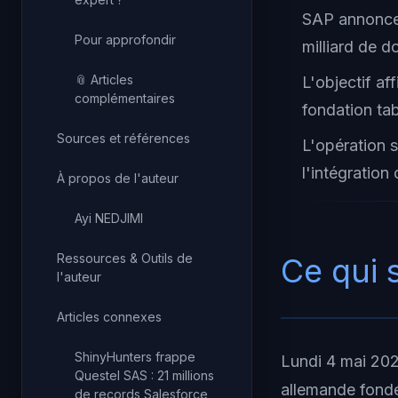
SAP annonce 
Pour approfondir
milliard de d
📎 Articles
L'objectif af
complémentaires
fondation ta
Sources et références
L'opération 
l'intégratio
À propos de l'auteur
Ayi NEDJIMI
Ressources & Outils de
Ce qui 
l'auteur
Articles connexes
ShinyHunters frappe
Lundi 4 mai 2026
Questel SAS : 21 millions
allemande fondé
de records Salesforce