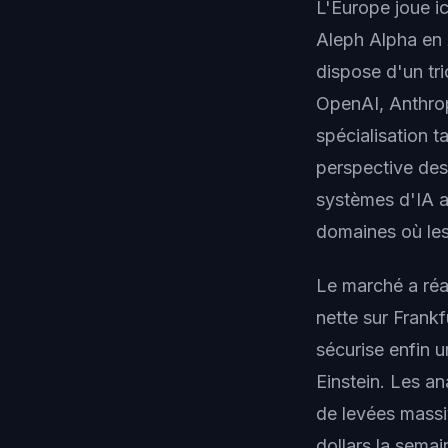
L'Europe joue ic
Aleph Alpha en 
dispose d'un tri
OpenAI, Anthrop
spécialisation t
perspective des
systèmes d'IA a
domaines où les
Le marché a réa
nette sur Frankf
sécurise enfin u
Einstein. Les a
de levées massiv
dollars la semai