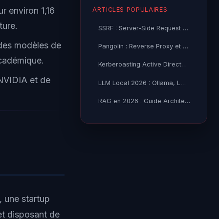
r environ 1,16
ARTICLES POPULAIRES
ture.
SSRF : Server-Side Request Forgery — Exploitation Avancée
r des modèles de
Pangolin : Reverse Proxy et Tunnel Self-Hosted — Guide
académique.
Kerberoasting Active Directory : Attaque et Défense 2026
NVIDIA et de
LLM Local 2026 : Ollama, LM Studio ou vLLM — Quel Outil selon
RAG en 2026 : Guide Architecture, Vectorisation & Chunking
, une startup
et disposant de