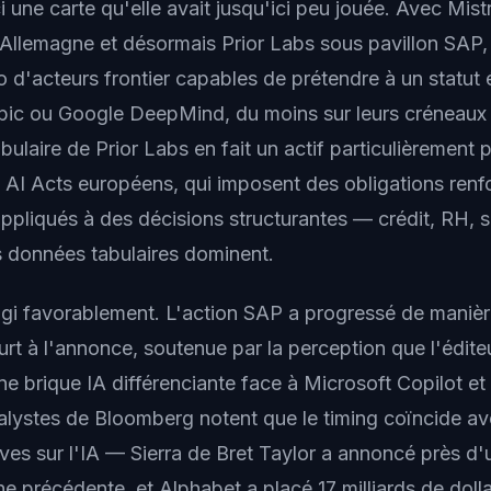
i une carte qu'elle avait jusqu'ici peu jouée. Avec Mist
Allemagne et désormais Prior Labs sous pavillon SAP, 
o d'acteurs frontier capables de prétendre à un statut 
ic ou Google DeepMind, du moins sur leurs créneaux 
abulaire de Prior Labs en fait un actif particulièrement 
 AI Acts européens, qui imposent des obligations renfo
ppliqués à des décisions structurantes — crédit, RH, 
 données tabulaires dominent.
gi favorablement. L'action SAP a progressé de maniè
urt à l'annonce, soutenue par la perception que l'édit
ne brique IA différenciante face à Microsoft Copilot et
nalystes de Bloomberg notent que le timing coïncide a
es sur l'IA — Sierra de Bret Taylor a annoncé près d'u
ne précédente, et Alphabet a placé 17 milliards de doll