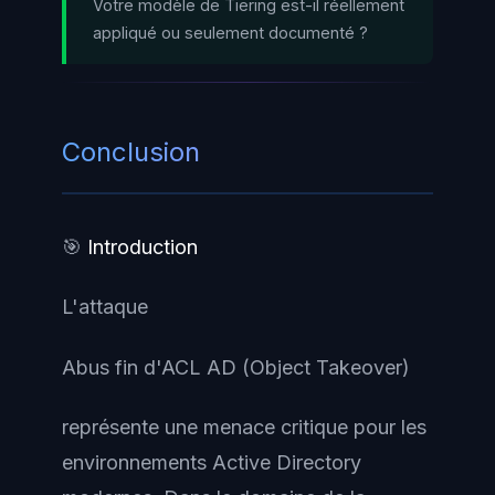
Votre modèle de Tiering est-il réellement
propagation laterale des
système d'authentification central
appliqué ou seulement documenté ?
attaquants.
de la majorite des entreprises. Les
configurations par defaut sont
souvent permissives, les privileges
Conclusion
excessifs repandus et les
techniques d'exploitation bien
documentees, ce qui en fait une
🎯
Introduction
cible privilegiee pour les
L'attaque
attaquants.
Abus fin d'ACL AD (Object Takeover)
représente une menace critique pour les
environnements Active Directory