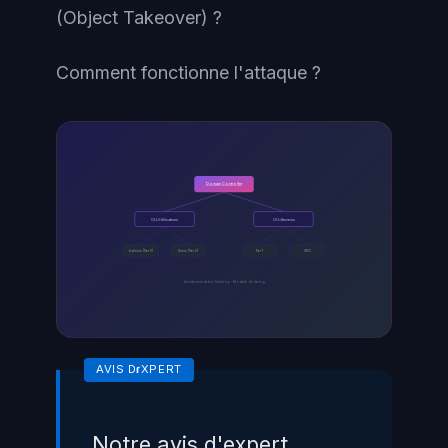
(Object Takeover) ?
Comment fonctionne l'attaque ?
Domain Controller
OU=Utilisateurs
OU=Serveurs
Admins (Tier 0)
Users (Tier 2)
Tier 1
GPO
Architecture Active Directory - Modele de tiering
Notre avis d'expert