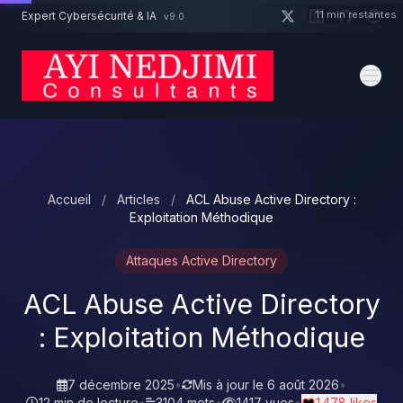
Aller au contenu principal
11 min restantes
Expert Cybersécurité & IA
v9.0
Un projet cybersécurité ?
Devis
Expert dispo · Réponse 24h
Accueil
/
Articles
/
ACL Abuse Active Directory :
Exploitation Méthodique
Attaques Active Directory
ACL Abuse Active Directory
: Exploitation Méthodique
7 décembre 2025
•
Mis à jour le
6 août 2026
•
12 min de lecture
•
3104 mots
•
1417 vues
•
1 478 likes