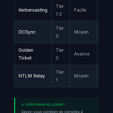
Tier
Kerberoasting
Facile
Eleve
1-2
Tier
DCSync
Moyen
Criti
0
Golden
Tier
Avance
Criti
Ticket
0
Tier
NTLM Relay
Moyen
Eleve
1
Savez-vous combien de comptes à