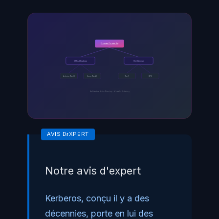
Domain Controller
OU=Utilisateurs
OU=Serveurs
Admins (Tier 0)
Users (Tier 2)
Tier 1
GPO
Architecture Active Directory - Modele de tiering
Notre avis d'expert
Kerberos, conçu il y a des
décennies, porte en lui des