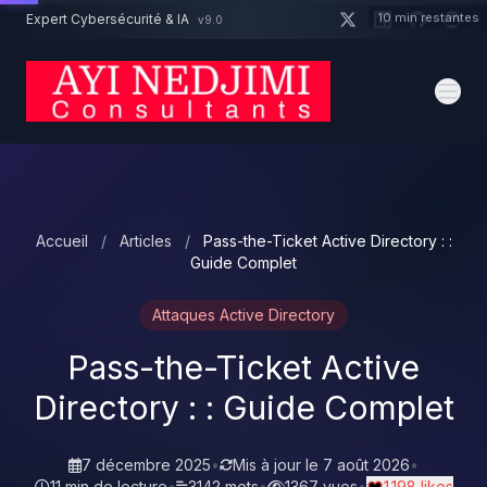
Aller au contenu principal
10 min restantes
Expert Cybersécurité & IA
v9.0
Un projet cybersécurité ?
Devis
Expert dispo · Réponse 24h
Accueil
/
Articles
/
Pass-the-Ticket Active Directory : :
Guide Complet
Attaques Active Directory
Pass-the-Ticket Active
Directory : : Guide Complet
7 décembre 2025
•
Mis à jour le
7 août 2026
•
11 min de lecture
•
3142 mots
•
1367 vues
•
1 198 likes