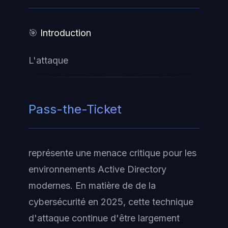
attaquants.
de la majorite des entreprises. Les
configurations par defaut sont
🎯
Introduction
souvent permissives, les privileges
L'attaque
excessifs repandus et les
techniques d'exploitation bien
documentees, ce qui en fait une
Pass-the-Ticket
cible privilegiee pour les
attaquants.
représente une menace critique pour les
environnements Active Directory
modernes. En matière de de la
cybersécurité en 2025, cette technique
d'attaque continue d'être largement