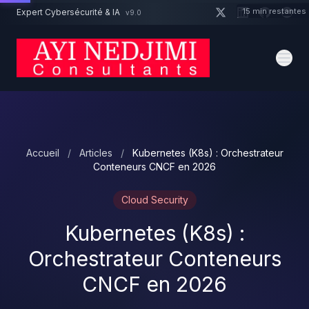
Aller au contenu principal
15 min restantes
Expert Cybersécurité & IA
v9.0
Un projet cybersécurité ?
Devis
Expert dispo · Réponse 24h
Accueil
/
Articles
/
Kubernetes (K8s) : Orchestrateur
Conteneurs CNCF en 2026
Cloud Security
Kubernetes (K8s) :
Orchestrateur Conteneurs
CNCF en 2026