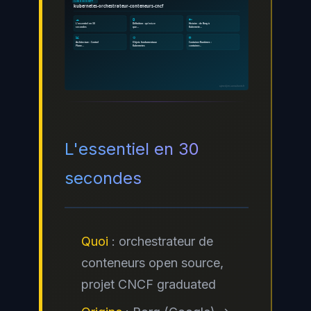
CLOUD SECURITY
kubernetes-orchestrateur-conteneurs-cncf
☁
🔒
🔑
L'essentiel en 30
Définition : qu'est-ce
Histoire : de Borg à
secondes
que…
Kubernete…
📊
⚙
🌐
Architecture : Control
Objets fondamentaux
Container Runtimes :
Plane…
Kubernetes
container…
ayinedjimi-consultants.fr
L'essentiel en 30
secondes
Quoi
: orchestrateur de
conteneurs open source,
projet CNCF graduated