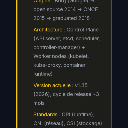
Origine
: Borg (Google) →
open source 2014 → CNCF
2015 → graduated 2018
Architecture
: Control Plane
(API server, etcd, scheduler,
controller-manager) +
Worker nodes (kubelet,
kube-proxy, container
runtime)
Version actuelle
: v1.35
(2026), cycle de release ~3
mois
Standards
: CRI (runtime),
CNI (réseau), CSI (stockage)