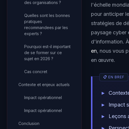
des organisations ?
l'échelle mondi
pour anticiper l
Quelles sont les bonnes
pratiques
stratégies de d
recommandees par les
paysage cyber e
experts ?
d'information. À
Pourquoi est-il important
en
, nous vous p
de se former sur ce
sujet en 2026 ?
en œuvre.
Cas concret
Contexte et enjeux actuels
Context
Impact opérationnel
Impact s
Impact opérationnel
Leçons 
Conclusion
Perspect