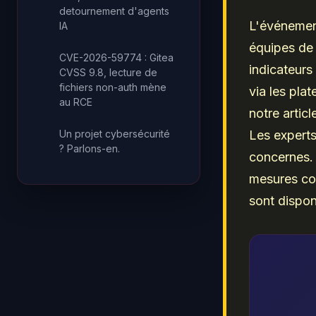
detournement d'agents
L'événement
IA
équipes de 
CVE-2026-59774 : Gitea
indicateur
CVSS 9.8, lecture de
fichiers non-auth mène
via les pla
au RCE
notre articl
Un projet cybersécurité
Les expert
? Parlons-en.
concernes. 
mesures cor
sont dispon