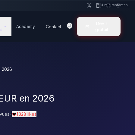
4 min restantes
Devis
Academy
Contact
s
gratuit
n 2026
s EUR en 2026
 vues
•
1 328 likes