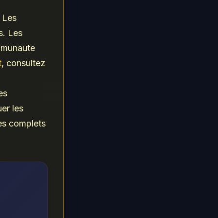
 Les
s. Les
ommunaute
t
, consultez
es
er les
ues complets