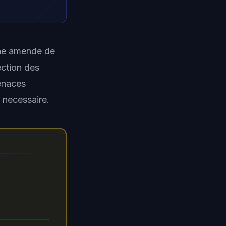
ne amende de
ection des
menaces
 necessaire.