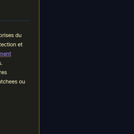
prises du
tection et
ment
.
res
patchees ou