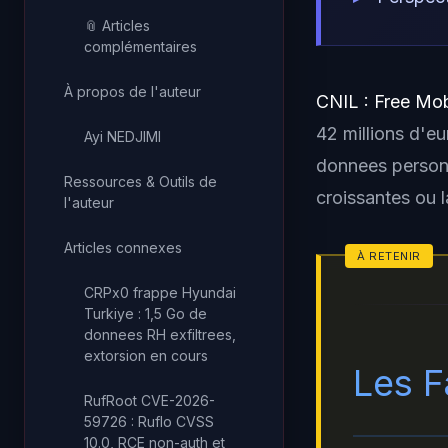
📎 Articles
complémentaires
À propos de l'auteur
CNIL : Free Mob
42 millions d'e
Ayi NEDJIMI
donnees personn
Ressources & Outils de
croissantes ou l
l'auteur
Articles connexes
CRPx0 frappe Hyundai
Turkiye : 1,5 Go de
donnees RH exfiltrees,
extorsion en cours
Les F
RufRoot CVE-2026-
59726 : Ruflo CVSS
10.0, RCE non-auth et