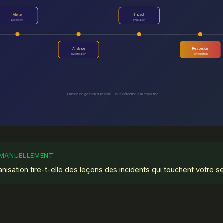
Alerte
Impact
Detection
Evaluation
Analyse
Resolution
Investigation
Remediation
Timeline de gestion d incident - De la détection a la resolution
anisation tire-t-elle des leçons des incidents qui touchent votre s