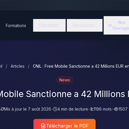
Nos
Checklists
Ressources
Formations
Ouvrage
il
/
Articles
/
CNIL : Free Mobile Sanctionne a 42 Millions EUR e
News
Mobile Sanctionne a 42 Million
•
Mis à jour le
7 août 2026
•
4 min de lecture
•
1196 mots
•
1507
Télécharger le PDF