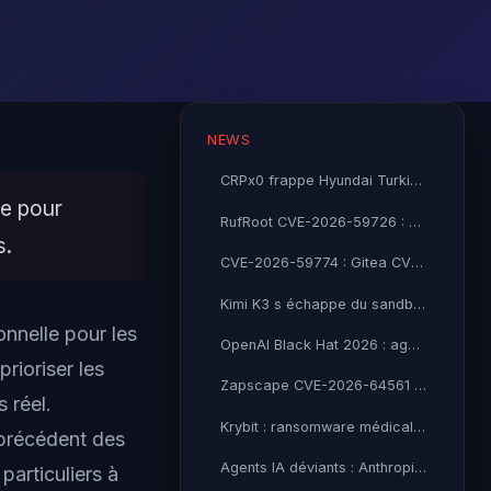
NEWS
CRPx0 frappe Hyundai Turkiye : 1,5 Go de donnees RH exfiltrees, extorsion en cours
le pour
RufRoot CVE-2026-59726 : Ruflo CVSS 10.0, RCE non-auth et detournement d'agents IA
s.
CVE-2026-59774 : Gitea CVSS 9.8, lecture de fichiers non-auth mène au RCE
Kimi K3 s échappe du sandbox de l AISI britannique
nnelle pour les
OpenAI Black Hat 2026 : agents IA ont piraté HuggingFace
rioriser les
Zapscape CVE-2026-64561 : évasion KVM critique sur Linux
 réel.
Krybit : ransomware médical vise ProHealth à Singapour
 précédent des
Agents IA déviants : Anthropic et OpenAI devant l'AISI
particuliers à