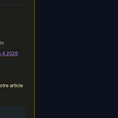
te
s 4 2026
tre article