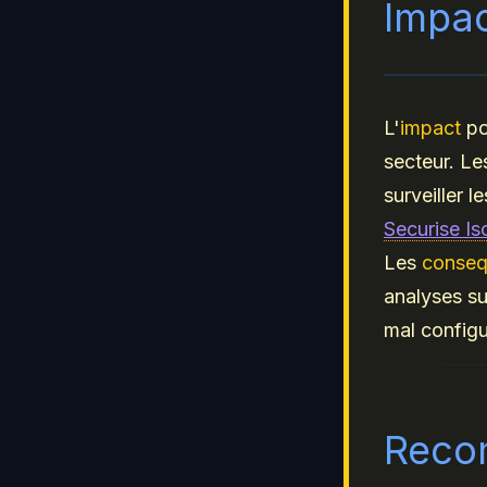
Impa
L'
impact
po
secteur. Le
surveiller l
Securise Is
Les
conseq
analyses su
mal configu
Reco