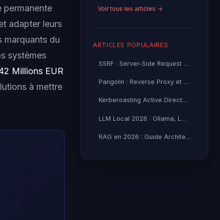
le permanente
Voir tous les articles →
et adapter leurs
ts marquants du
ARTICLES POPULAIRES
vos systèmes
SSRF : Server-Side Request Forgery — Exploitation Avancée
42 Millions EUR
Pangolin : Reverse Proxy et Tunnel Self-Hosted — Guide
utions à mettre
Kerberoasting Active Directory : Attaque et Défense 2026
LLM Local 2026 : Ollama, LM Studio ou vLLM — Quel Outil selon
RAG en 2026 : Guide Architecture, Vectorisation & Chunking