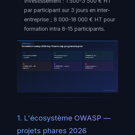
Investissement : 1 500-3 500 € HT
par participant sur 3 jours en inter-
entreprise ; 8 000-18 000 € HT pour
formation intra 8-15 participants.
LIVRES BLANCS
formation-owasp-2026-top-10-asvs-zap-programme-pme
📌
🔹
🔸
1. L'écosystème OWASP
2. Programme 3 jours
3. OWASP Top 10 —
— projets…
développeur…
comprendre…
🔺
▶
◆
4. OWASP ASVS — 286
5. OWASP ZAP — scanner
6. Labs pratiques —
exigences…
et proxy…
DVWA, Juice…
ayinedjimi-consultants.fr
1. L'écosystème OWASP —
projets phares 2026