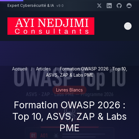
Aller au contenu principal
Expert Cybersécurité & IA
v9.0
Un projet cybersécurité ?
Devis
Expert dispo · Réponse 24h
Accueil
/
Articles
/
Formation OWASP 2026 : Top 10,
ASVS, ZAP & Labs PME
Livres Blancs
Formation OWASP 2026 :
Top 10, ASVS, ZAP & Labs
PME