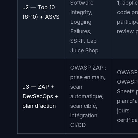
Software
1, appli
J2 — Top 10
Integrity,
code pr
(6-10) + ASVS
Logging
particip
Failures,
review 
SSRF. Lab
Juice Shop
OWASP ZAP :
OWASP
prise en main,
OWASP 
J3 — ZAP +
scan
Sheets p
DevSecOps +
automatique,
plan d'a
plan d'action
scan ciblé,
jours,
intégration
certifica
CI/CD