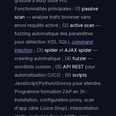
gratuite à Burp Suite Pro.
Fonctionnalités principales : (1)
passive
scan
— analyse trafic browser sans
envoi requête active ; (2)
active scan
—
fuzzing automatique des paramètres
pour détection XSS, SQLi,
command
injection
; (3)
spider
et
AJAX spider
—
crawling automatique ; (4)
fuzzer
—
wordlists custom ; (5)
API REST
pour
automatisation CI/CD ; (6)
scripts
JavaScript/Python/Groovy pour étendre.
Programme formation ZAP en 3h :
installation, configuration proxy, scan
d'app cible (Juice Shop), interprétation