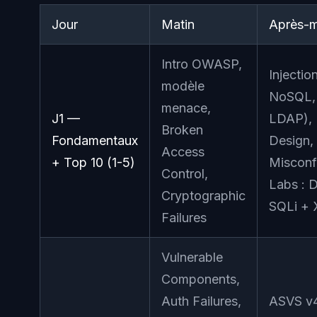
Jour
Matin
Après-m
Intro OWASP,
Injectio
modèle
NoSQL,
menace,
J1 —
LDAP), 
Broken
Fondamentaux
Design, 
Access
+ Top 10 (1-5)
Misconf
Control,
Labs :
Cryptographic
SQLi + 
Failures
Vulnerable
Components,
Auth Failures,
ASVS v4