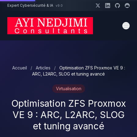
Aller au contenu principal
Expert Cybersécurité & IA
v9.0
Un projet cybersécurité ?
Devis
Expert dispo · Réponse 24h
Accueil
/
Articles
/
Optimisation ZFS Proxmox VE 9 :
ARC, L2ARC, SLOG et tuning avancé
Virtualisation
Optimisation ZFS Proxmox
VE 9 : ARC, L2ARC, SLOG
et tuning avancé