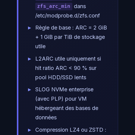
dans
zfs_arc_min
/etc/modprobe.d/zfs.conf
Règle de base : ARC = 2 GiB
+ 1 GiB par TiB de stockage
utile
L2ARC utile uniquement si
hit ratio ARC < 90 % sur
pool HDD/SSD lents
SLOG NVMe enterprise
(avec PLP) pour VM
hébergeant des bases de
données
Compression LZ4 ou ZSTD :