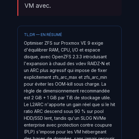
VM avec.
TL;DR — EN RÉSUMÉ
Optimiser ZFS sur Proxmox VE 9 exige
d'équilibrer RAM, CPU, I/O et espace
disque, avec OpenZFS 2.3.3 introduisant
l'expansion à chaud des vdev RAIDZ-N et
un ARC plus agressif qui impose de fixer
explicitement zfs_arc_max et zfs_arc_min
pour éviter les OOM-kill sous charge. La
règle de dimensionnement recommandée
est 2 GiB + 1 GiB par TiB de stockage utile.
Le L2ARC n'apporte un gain réel que si le hit
ratio ARC descend sous 90 % sur pool
HDD/SSD lent, tandis qu'un SLOG NVMe
enterprise avec protection contre coupure
(PLP) s'impose pour les VM hébergeant
des bases de données, sans jamais recourir