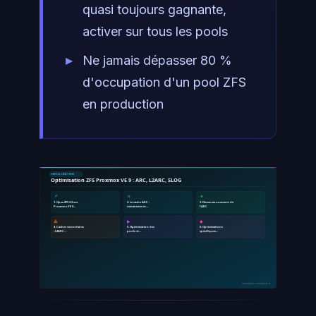
quasi toujours gagnante,
activer sur tous les pools
Ne jamais dépasser 80 %
d'occupation d'un pool ZFS
en production
VIRTUALISATION
Optimisation ZFS Proxmox VE 9 : ARC, L2ARC, SLOG
📌
🔹
🔸
1. OpenZFS 2.3 sur
2. Le cache ARC :
3. Dimensionnement de
Proxmox VE 9…
mécanisme et…
l'ARC
🔺
▶
◆
4. Caches secondaires
5. Optimisation des
6. Optimisations
: L2ARC…
pools et…
spécifiques…
ayinedjimi-consultants.fr