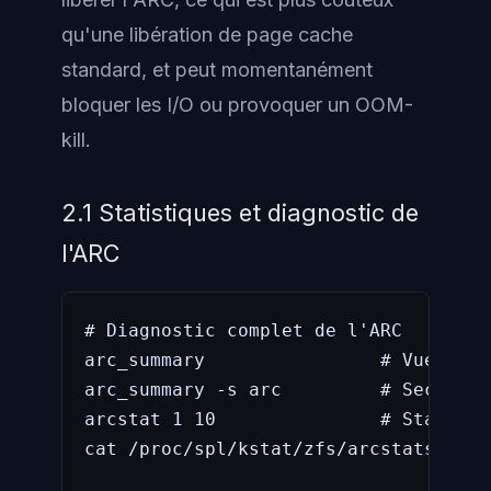
qu'une libération de page cache
standard, et peut momentanément
bloquer les I/O ou provoquer un OOM-
kill.
2.1 Statistiques et diagnostic de
l'ARC
# Diagnostic complet de l'ARC

arc_summary                # Vue d'en
arc_summary -s arc         # Section 
arcstat 1 10               # Statisti
cat /proc/spl/kstat/zfs/arcstats  # C