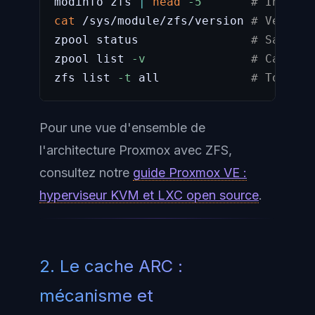
modinfo zfs 
|
head
-5
# Informa
cat
 /sys/module/zfs/version 
# Version
zpool status                
# Santé d
zpool list 
-v
# Capacit
zfs list 
-t
 all             
# Tous da
Pour une vue d'ensemble de
l'architecture Proxmox avec ZFS,
consultez notre
guide Proxmox VE :
hyperviseur KVM et LXC open source
.
2. Le cache ARC :
mécanisme et