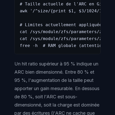
# Taille actuelle de l'ARC en GiB

awk '/^size/{print $1, $3/1024/1024/1
# Limites actuellement appliquées

cat /sys/module/zfs/parameters/zfs_ar
cat /sys/module/zfs/parameters/zfs_ar
free -h  # RAM globale (attention : A
Un hit ratio supérieur à 95 % indique un
ARC bien dimensionné. Entre 80 % et
95 %, l'augmentation de la taille peut
apporter un gain mesurable. En dessous
de 80 %, soit l'ARC est sous-
dimensionné, soit la charge est dominée
par des écritures (l'ARC ne cache que