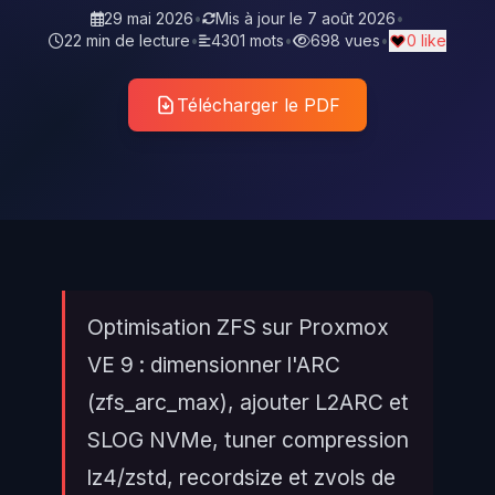
29 mai 2026
•
Mis à jour le
7 août 2026
•
22 min de lecture
•
4301 mots
•
698 vues
•
0 like
Télécharger le PDF
Optimisation ZFS sur Proxmox
VE 9 : dimensionner l'ARC
(zfs_arc_max), ajouter L2ARC et
SLOG NVMe, tuner compression
lz4/zstd, recordsize et zvols de