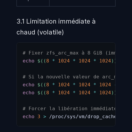
3.1 Limitation immédiate à
chaud (volatile)
# Fixer zfs_arc_max à 8 GiB (immédiat
echo
$((
8
*
1024
*
1024
*
1024
))
>
 /s
# Si la nouvelle valeur de arc_max es
echo
$((
8
*
1024
*
1024
*
1024
-
1
))
echo
$((
8
*
1024
*
1024
*
1024
))
>
 /s
# Forcer la libération immédiate de l
echo
3
>
 /proc/sys/vm/drop_caches