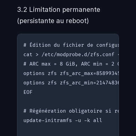
3.2 Limitation permanente
(persistante au reboot)
# Édition du fichier de configuration
cat > /etc/modprobe.d/zfs.conf << 'EOF
# ARC max = 8 GiB, ARC min = 2 GiB

options zfs zfs_arc_max=8589934592

options zfs zfs_arc_min=2147483648

EOF

# Régénération obligatoire si root su
update-initramfs -u -k all
