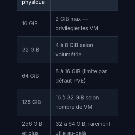
physique
2 GiB max —
16 GiB
privilégier les VM
4 à 8 GiB selon
32 GiB
volumétrie
8 à 16 GiB (limite par
64 GiB
défaut PVE)
16 à 32 GiB selon
128 GiB
nombre de VM
256 GiB
32 à 64 GiB, rarement
et plus
utile au-delà