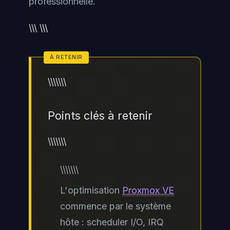
professionnelle.
\\\ \\\
\\\\\\\
Points clés à retenir
\\\\\\\
\\\\\\\
L'optimisation
Proxmox VE
commence par le système
hôte : scheduler I/O, IRQ