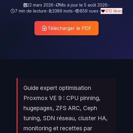
22 mars 2026
•
Mis à jour le
5 août 2026
•
7 min de lecture
•
3386 mots
•
859 vues
•
810 likes
Télécharger le PDF
Guide expert optimisation
Proxmox VE 9 : CPU pinning,
hugepages, ZFS ARC, Ceph
tuning, SDN réseau, cluster HA,
monitoring et recettes par