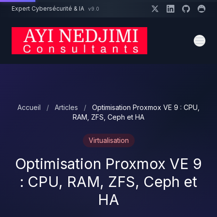
Aller au contenu principal
Expert Cybersécurité & IA
v9.0
Un projet cybersécurité ?
Devis
Expert dispo · Réponse 24h
Accueil
/
Articles
/
Optimisation Proxmox VE 9 : CPU,
RAM, ZFS, Ceph et HA
Virtualisation
Optimisation Proxmox VE 9
: CPU, RAM, ZFS, Ceph et
HA