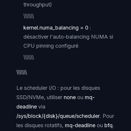
throughput)
\\\\\\\
kernel.numa_balancing = 0
:
désactiver l'auto-balancing NUMA si
CPU pinning configuré
\\\\\\\
\\\\\\\
Le scheduler I/O : pour les disques
SSD/NVMe, utiliser
none
ou
mq-
deadline
via
/sys/block/{disk}/queue/scheduler
. Pour
les disques rotatifs,
mq-deadline
ou
bfq
.