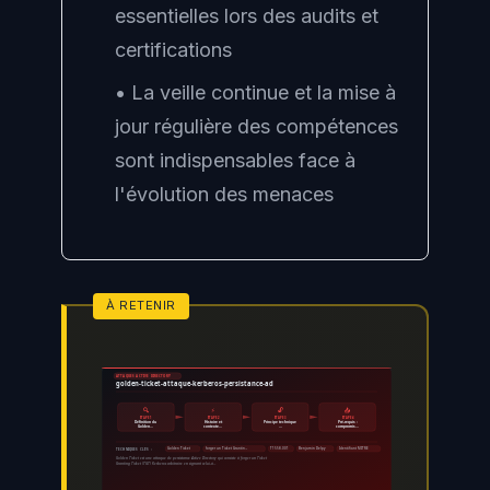
essentielles lors des audits et
certifications
• La veille continue et la mise à
jour régulière des compétences
sont indispensables face à
l'évolution des menaces
ATTAQUES ACTIVE DIRECTORY
golden-ticket-attaque-kerberos-persistance-ad
🔍
⚡
🔓
📤
ÉTAPE 1
ÉTAPE 2
ÉTAPE 3
ÉTAPE 4
Définition du
Histoire et
Principe technique
Pré-requis :
Golden…
contexte…
…
compromis…
Golden Ticket
forger un Ticket Grantin…
T1558.001
Benjamin Delpy
Identifiant MITRE
TECHNIQUES CLÉS :
Golden Ticket est une attaque de persistance Active Directory qui consiste à forger un Ticket
Granting Ticket (TGT) Kerberos arbitraire en signant celui-ci…