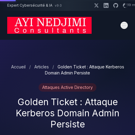
Aller au contenu principal
19 m
Expert Cybersécurité & IA
v9.0
Un projet cybersécurité ?
Devis
Expert dispo · Réponse 24h
Accueil
/
Articles
/
Golden Ticket : Attaque Kerberos
Domain Admin Persiste
Attaques Active Directory
Golden Ticket : Attaque
Kerberos Domain Admin
Persiste