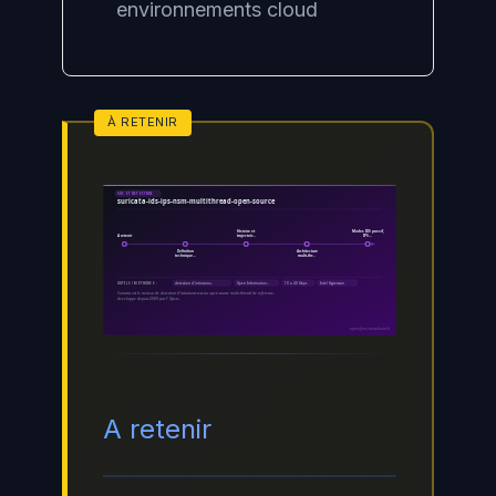
environnements cloud
SOC ET DETECTION
suricata-ids-ips-nsm-multithread-open-source
Histoire et
Modes IDS passif,
A retenir
trajectoir…
IPS…
Definition
Architecture
technique…
multi-thr…
detection d'intrusions…
Open Information…
10 a 40 Gbps
Intel Hyperscan
OUTILS / MÉTHODES :
Suricata est le moteur de detection d'intrusions reseau open source multi-thread de reference,
developpe depuis 2009 par l' Open…
ayinedjimi-consultants.fr
A retenir