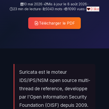
10 mai 2026
•
Mis à jour le
8 août 2026
•
23 min de lecture
•
5043 mots
•
1090 vues
•
0 like
Télécharger le PDF
Suricata est le moteur
IDS/IPS/NSM open source multi-
thread de reference, developpe
par l'Open Information Security
Foundation (OISF) depuis 2009.