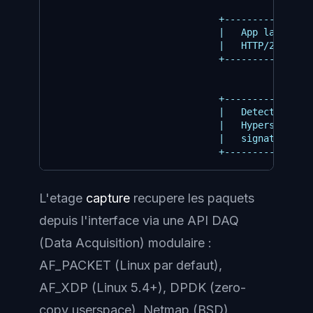
                                               
                              +----------------
                              |   App layer par
                              |   HTTP/2 TLS QU
                              +----------------
                                          |

                                          v

                              +----------------
                              |   Detect thread
                              |   Hyperscan + l
                              |   signature mat
L'etage
capture
recupere les paquets
depuis l'interface via une API DAQ
(Data Acquisition) modulaire :
AF_PACKET (Linux par defaut),
AF_XDP (Linux 5.4+), DPDK (zero-
copy userspace), Netmap (BSD),