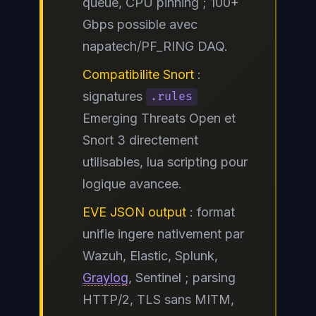
queue, CPU pinning ; 100+
Gbps possible avec
napatech/PF_RING DAQ.
Compatibilite Snort
:
signatures
.rules
Emerging Threats Open et
Snort 3 directement
utilisables, lua scripting pour
logique avancee.
EVE JSON output
: format
unifie ingere nativement par
Wazuh, Elastic, Splunk,
Graylog
, Sentinel ; parsing
HTTP/2, TLS sans MITM,