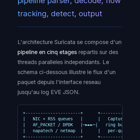
pipeline parser, decode, flow
tracking, detect, output
L'architecture Suricata se compose d'un
pipeline en cinq etages
repartis sur des
threads paralleles independants. Le
schema ci-dessous illustre le flux d'un
paquet depuis l'interface reseau
jusqu'au log EVE JSON.
+----------------------+      +----------------
|   NIC + RSS queues   |      |   Capture threa
|   AF_PACKET / DPDK   |─►►►─|   ring buffer mm
|   napatech / netmap  |      |   per-queue aff
+----------------------+      +----------------