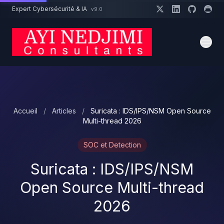
Aller au contenu principal
Expert Cybersécurité & IA
v9.0
Un projet cybersécurité ?
Devis
Expert dispo · Réponse 24h
Accueil
/
Articles
/
Suricata : IDS/IPS/NSM Open Source
Multi-thread 2026
SOC et Detection
Suricata : IDS/IPS/NSM
Open Source Multi-thread
2026