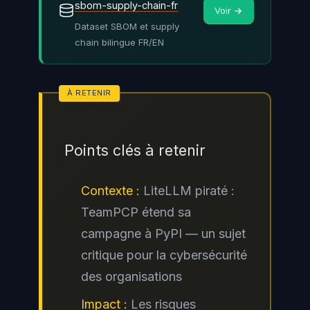
sécurité officiel LiteLLM fournit
sbom-supply-chain-fr
Voir →
les indicateurs de compromission
Dataset SBOM et supply
chain bilingue FR/EN
(IOC) détaillés.
Points clés à retenir
Contexte :
LiteLLM piraté :
TeamPCP étend sa
campagne à PyPI — un sujet
critique pour la cybersécurité
des organisations
Impact :
Les risques