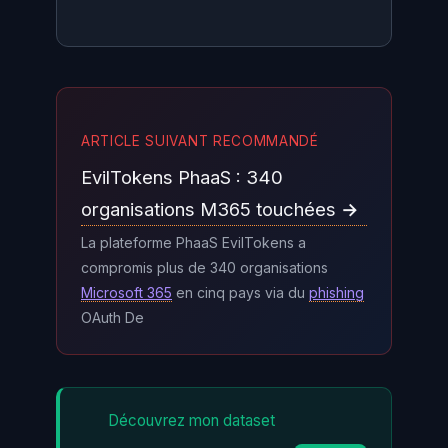
Exécutez
pip show litellm
pour voir la version installée.
ARTICLE SUIVANT RECOMMANDÉ
Consultez vos logs pip pour des
EvilTokens PhaaS : 340
installations entre le 24 mars
14h00 et 17h00 UTC. Recherchez
organisations M365 touchées →
le fichier
litellm_init.pth
La plateforme PhaaS EvilTokens a
compromis plus de 340 organisations
dans vos répertoires
site-
Microsoft 365
en cinq pays via du
phishing
. En cas de doute,
packages
OAuth De
traitez l'environnement comme
compromis, révoquez tous vos
secrets et réinstallez depuis une
Découvrez mon dataset
image propre. Le bulletin de