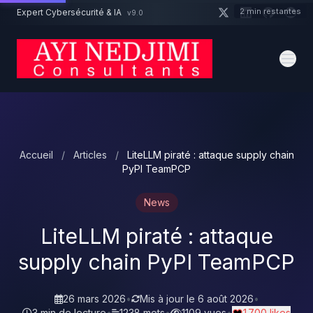
Aller au contenu principal
2 min restantes
Expert Cybersécurité & IA
v9.0
Un projet cybersécurité ?
Devis
Expert dispo · Réponse 24h
Accueil
/
Articles
/
LiteLLM piraté : attaque supply chain
PyPI TeamPCP
News
LiteLLM piraté : attaque
supply chain PyPI TeamPCP
26 mars 2026
•
Mis à jour le
6 août 2026
•
3 min de lecture
•
1238 mots
•
1109 vues
•
1 700 likes