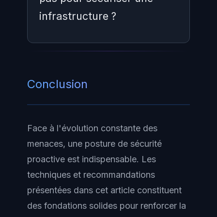
enjeu de survie pour les
infrastructure ?
organisations. Les
réglementations (NIS2, DORA,
AI
Act
) imposent des obligations
strictes et les conséquences
Les premiers pas incluent
financières d'une compromission
l'inventaire des actifs,
Conclusion
peuvent atteindre plusieurs
l'identification des vulnérabilités
millions d'euros.
critiques, le déploiement du MFA,
la
segmentation réseau
, la mise en
Face à l'évolution constante des
place de sauvegardes testées et
menaces, une posture de sécurité
l'élaboration d'un plan de réponse
proactive est indispensable. Les
à incident.
techniques et recommandations
présentées dans cet article constituent
des fondations solides pour renforcer la