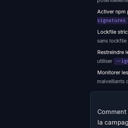
potentiellem
Activer npm
signatures
Lockfile stric
sans lockfil
Restreindre 
utiliser
--ig
Monitorer les
malveillants
Comment vé
la campa