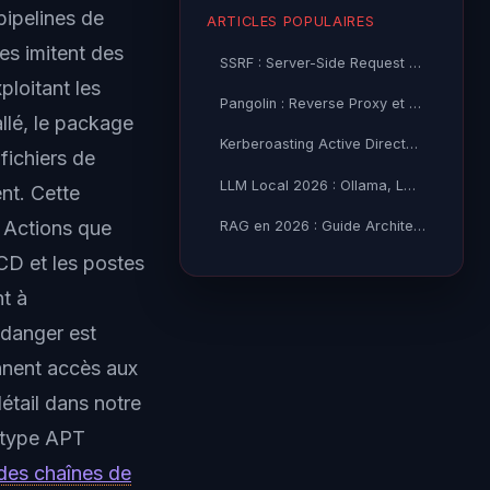
pipelines de
ARTICLES POPULAIRES
es imitent des
SSRF : Server-Side Request Forgery — Exploitation Avancée
loitant les
Pangolin : Reverse Proxy et Tunnel Self-Hosted — Guide
allé, le package
Kerberoasting Active Directory : Attaque et Défense 2026
fichiers de
LLM Local 2026 : Ollama, LM Studio ou vLLM — Quel Outil selon
nt. Cette
 Actions que
RAG en 2026 : Guide Architecture, Vectorisation & Chunking
/CD et les postes
nt à
 danger est
nnent accès aux
étail dans notre
 type APT
 des chaînes de