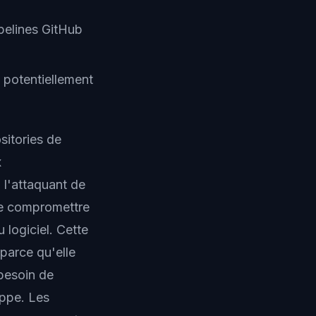
pelines GitHub
 potentiellement
itories de
x
 l'attaquant de
 de compromettre
 logiciel. Cette
parce qu'elle
 besoin de
appe. Les