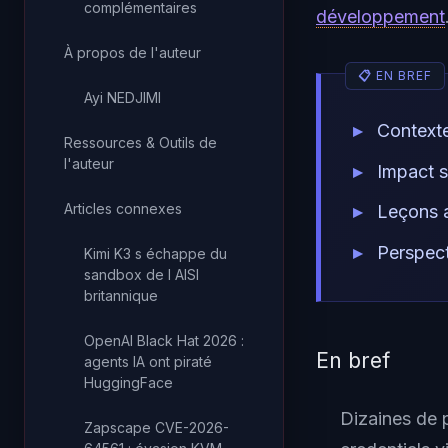
complémentaires
développement
À propos de l'auteur
Ayi NEDJIMI
Context
Ressources & Outils de
l'auteur
Impact s
Articles connexes
Leçons 
Perspect
Kimi K3 s échappe du
sandbox de l AISI
britannique
OpenAI Black Hat 2026 :
En bref
agents IA ont piraté
HuggingFace
Dizaines de 
Zapscape CVE-2026-