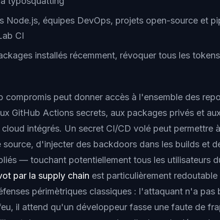
ia typosquatting
 Node.js, équipes DevOps, projets open-source et pi
Lab CI
packages installés récemment, révoquer tous les tokens
 compromis peut donner accès à l'ensemble des repos
 aux GitHub Actions secrets, aux packages privés et au
cloud intégrés. Un secret CI/CD volé peut permettre à
e source, d'injecter des backdoors dans les builds et
bliés — touchant potentiellement tous les utilisateurs du
vot par la supply chain
est particulièrement redoutable 
éfenses périmètriques classiques : l'attaquant n'a pas
feu, il attend qu'un développeur fasse une faute de fr