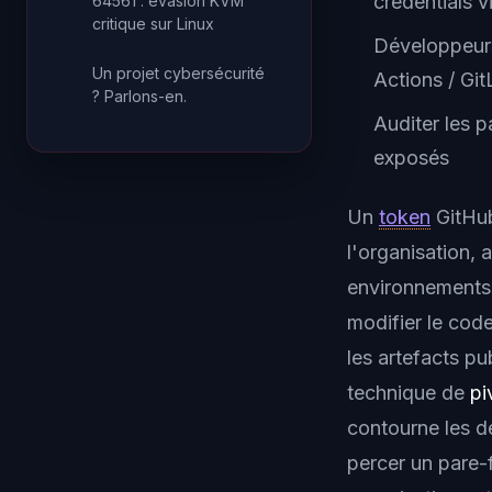
credentials v
64561 : évasion KVM
critique sur Linux
Développeurs
Un projet cybersécurité
Actions / Git
? Parlons-en.
Auditer les 
exposés
Un
token
GitHub
l'organisation,
environnements 
modifier le cod
les artefacts pu
technique de
pi
contourne les d
percer un pare-