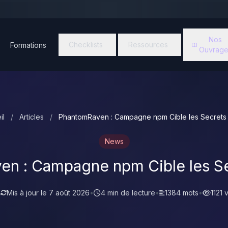
Nos
Checklists
Ressources
Formations
Ouvrage
il
/
Articles
/
PhantomRaven : Campagne npm Cible les Secrets
News
n : Campagne npm Cible les S
•
Mis à jour le
7 août 2026
•
4 min de lecture
•
1384 mots
•
1121 