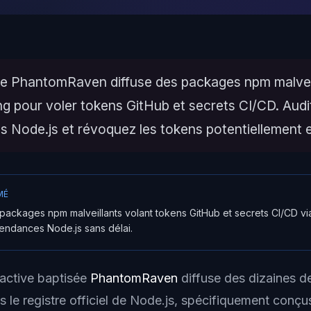
 PhantomRaven diffuse des packages npm malveil
ng pour voler tokens GitHub et secrets CI/CD. Aud
 Node.js et révoquez les tokens potentiellement 
MÉ
ackages npm malveillants volant tokens GitHub et secrets CI/CD via
endances Node.js sans délai.
ctive baptisée
PhantomRaven
diffuse des dizaines 
s le registre officiel de Node.js, spécifiquement conç