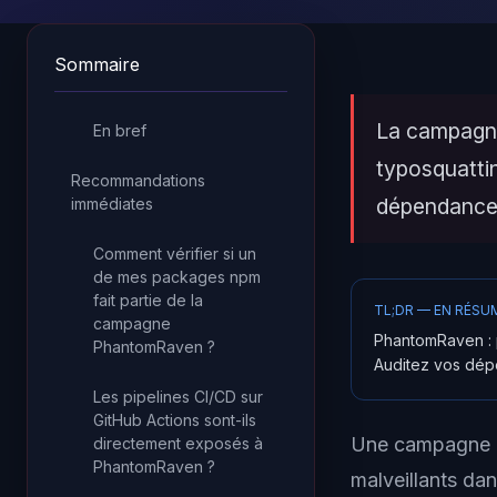
Sommaire
La campagne
En bref
typosquatti
Recommandations
dépendances
immédiates
Comment vérifier si un
de mes packages npm
fait partie de la
TL;DR — EN RÉSU
campagne
PhantomRaven : p
PhantomRaven ?
Auditez vos dép
Les pipelines CI/CD sur
GitHub Actions sont-ils
Une campagne a
directement exposés à
PhantomRaven ?
malveillants dan