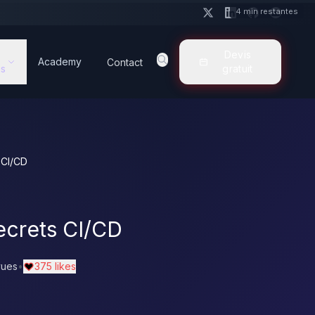
4 min restantes
Devis
Academy
Contact
s
gratuit
 CI/CD
ecrets CI/CD
vues
•
375 likes