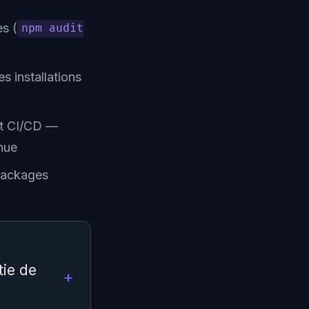
es (
npm audit
es installations
nt CI/CD —
nue
packages
ie de