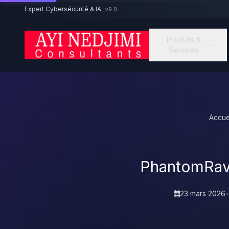
Aller au contenu principal
Expert Cybersécurité & IA
v9.0
Produits &
Services
Accue
PhantomRave
23 mars 2026