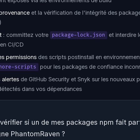
ent exposés via les environnements de build
 provenance
et la vérification de l'intégrité des packag
)
t
: committez votre
et interdire l
package-lock.json
e en CI/CD
les permissions
des scripts postinstall en environneme
pour les packages de confiance incon
nore-scripts
 alertes
de GitHub Security et Snyk sur les nouveaux 
 détectés dans vos dépendances
rifier si un de mes packages npm fait part
gne PhantomRaven ?