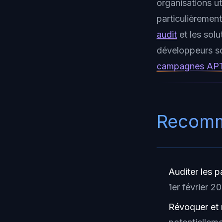
organisations u
particulièremen
audit
et les sol
développeurs son
campagnes APT 
Recomm
Auditer les 
1er février 2
Révoquer et 