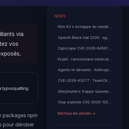
NEWS
Kimi K3 s échappe du sandbox de l AISI britannique
lants via
OpenAI Black Hat 2026 : agents IA ont piraté HuggingFace
itez vos
Zapscape CVE-2026-64561 : évasion KVM critique sur Linux
exposés.
Krybit : ransomware médical vise ProHealth à Singapour
Agents IA déviants : Anthropic et OpenAI devant l'AISI
CVE-2026-63077 : TeamCity RCE CVSS 9.8 ajoutée au KEV CISA
 typosquatting.
ShinyHunters frappe Questel SAS : 21 millions de records Salesforce volés
Clop exploite CVE-2026-12569 dans PTC Windchill : l'industrie sous feu
Voir tous les articles →
de packages npm
us pour dérober