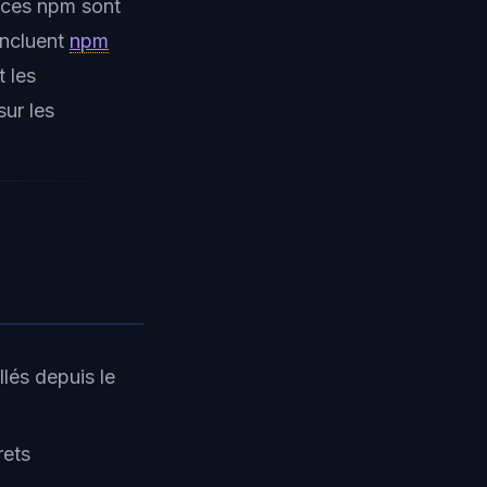
nces npm sont
incluent
npm
 les
sur les
llés depuis le
rets