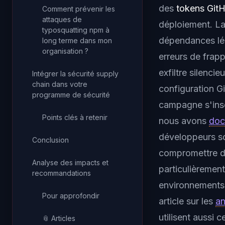
des
tokens Git
Comment prévenir les
attaques de
déploiement. La
typosquatting npm à
dépendances lég
long terme dans mon
organisation ?
erreurs de frapp
exfiltre silenci
Intégrer la sécurité supply
chain dans votre
configuration Gi
programme de sécurité
campagne s'inscr
Points clés à retenir
nous avons
doc
développeurs so
Conclusion
compromettre de
Analyse des impacts et
particulièremen
recommandations
environnements 
Pour approfondir
article sur les
an
utilisent aussi 
📎 Articles