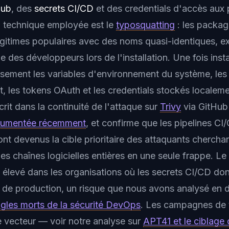
Hub
, des
secrets CI/CD
et des credentials d'accès aux 
 technique employée est le
typosquatting
: les packag
itimes populaires avec des noms quasi-identiques, exp
e des développeurs lors de l'installation. Une fois inst
eusement les variables d'environnement du système, les 
t, les tokens OAuth et les credentials stockés localeme
it dans la continuité de l'attaque sur
Trivy
via GitHub
umentée récemment
, et confirme que les pipelines CI
nt devenus la cible prioritaire des attaquants chercha
s chaînes logicielles entières en une seule frappe. Le
t élevé dans les organisations où les secrets CI/CD do
de production, un risque que nous avons analysé en d
gles morts de la sécurité DevOps
. Les campagnes de
ce vecteur — voir notre analyse sur
APT41 et le ciblage