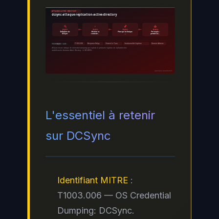
ATTAQUES ACTIVE DIRECTORY
dcsync-attaque-replication-active-directory
🔍
⚡
🔓
📤
ÉTAPE 1
ÉTAPE 2
ÉTAPE 3
ÉTAPE 4
Définition de
Histoire et
Principe technique
Pré-requis :
DCSync
contexte…
…
permissio…
T1003.006
Benjamin Delpy
Vincent Le Toux
fonctionnalité légitime
Domain Admins
TECHNIQUES CLÉS :
DCSync est une attaque de credential dumping qui exploite le protocole légitime de réplication des
contrôleurs de domaine Active Directory , le MS-DRSR…
ayinedjimi-consultants.fr
L'essentiel à retenir
sur DCSync
Identifiant MITRE
:
T1003.006 — OS Credential
Dumping: DCSync.