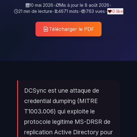
10 mai 2026
•
Mis à jour le
8 août 2026
•
21 min de lecture
•
4671 mots
•
763 vues
•
0 like
Télécharger le PDF
DCSync est une attaque de
credential dumping (MITRE
T1003.006) qui exploite le
protocole legitime MS-DRSR de
replication Active Directory pour