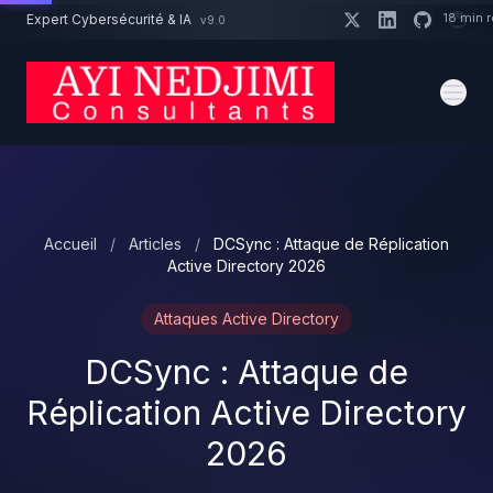
Aller au contenu principal
18 min 
Expert Cybersécurité & IA
v9.0
Un projet cybersécurité ?
Devis
Expert dispo · Réponse 24h
Accueil
/
Articles
/
DCSync : Attaque de Réplication
Active Directory 2026
Attaques Active Directory
DCSync : Attaque de
Réplication Active Directory
2026