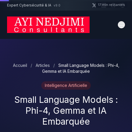
Aller au contenu principal
17 min restantes
Expert Cybersécurité & IA
v9.0
Un projet cybersécurité ?
Devis
Expert dispo · Réponse 24h
Accueil
/
Articles
/
Small Language Models : Phi-4,
Gemma et IA Embarquée
Intelligence Artificielle
Small Language Models :
Phi-4, Gemma et IA
Embarquée