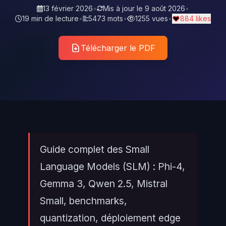
13 février 2026
•
Mis à jour le
9 août 2026
•
19 min de lecture
•
5473 mots
•
1255 vues
•
884 likes
Télécharger le PDF
Guide complet des Small
Language Models (SLM) : Phi-4,
Gemma 3, Qwen 2.5, Mistral
Small, benchmarks,
quantization, déploiement edge