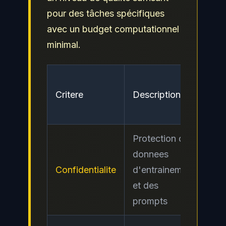
pour des tâches spécifiques
avec un budget computationnel
minimal.
Ni
Critere
Description
de
ris
Protection des
donnees
Confidentialite
d'entrainement
Ele
et des
prompts