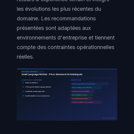
les évolutions les plus récentes du
domaine. Les recommandations
présentées sont adaptées aux
environnements d'entreprise et tiennent
compte des contraintes opérationnelles
réelles.
INTELLIGENCE ARTIFICIELLE
Small Language Models : Phi-4, Gemma et IA Embarquée
ARCHITECTURE / COMPOSANTS
CONCEPTS CLÉS
Table des Matières
Small Language Models : Phi-4, Gemma…
1 Pourquoi les Small Language Models
virage stratégique vers l'efficacité
L'efficacité comme impératif…
Small Language Models (SLM)
4 GPU A100 (80 Go chacun)
Confidentialité et souveraineté des…
un seul GPU grand public
centaines de milliers d'euros par an
ayinedjimi-consultants.fr