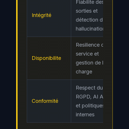
Fiabilite des
sorties et
Intégrité
Cri
détection des
hallucinations
Resilience du
service et
Disponibilite
Mo
gestion de la
charge
Respect du
RGPD, AI Act
Conformité
Ele
et politiques
internes