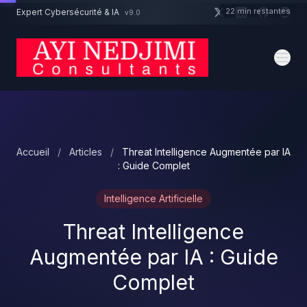
Aller au contenu principal
22 min restantes
Expert Cybersécurité & IA
v9.0
Un projet cybersécurité ?
Devis
Expert dispo · Réponse 24h
Accueil
/
Articles
/
Threat Intelligence Augmentée par IA
: Guide Complet
Intelligence Artificielle
Threat Intelligence
Augmentée par IA : Guide
Complet