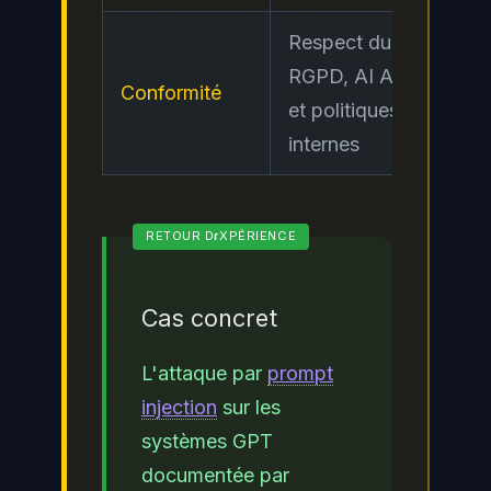
Respect du
RGPD, AI Act
Conformité
Ele
et politiques
internes
Cas concret
L'attaque par
prompt
injection
sur les
systèmes GPT
documentée par