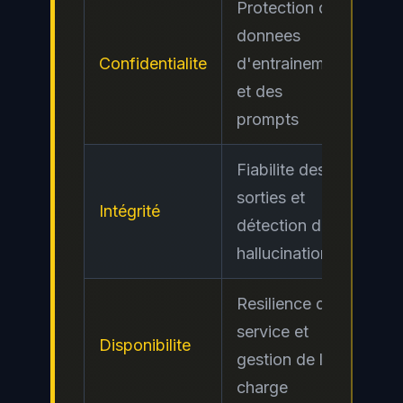
Protection des
donnees
Confidentialite
d'entrainement
Ele
et des
prompts
Fiabilite des
sorties et
Intégrité
Cri
détection des
hallucinations
Resilience du
service et
Disponibilite
Mo
gestion de la
charge