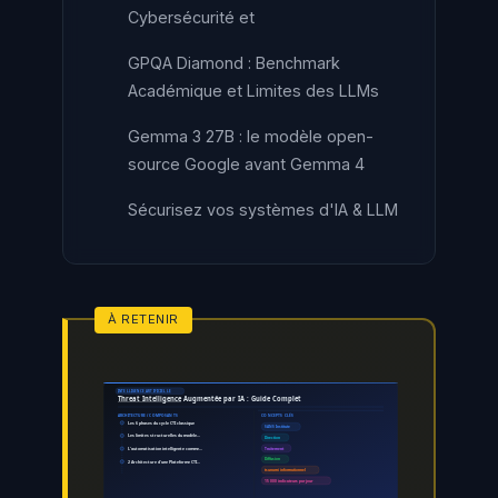
Cybersécurité et
GPQA Diamond : Benchmark
Académique et Limites des LLMs
Gemma 3 27B : le modèle open-
source Google avant Gemma 4
Sécurisez vos systèmes d'IA & LLM
INTELLIGENCE ARTIFICIELLE
Threat Intelligence
Augmentée par IA : Guide Complet
CONCEPTS CLÉS
ARCHITECTURE / COMPOSANTS
Les 6 phases du cycle CTI classique
SANS Institute
Les limites structurelles du modèle…
Direction
L’automatisation intelligente comme…
Traitement
Diffusion
2 Architecture d'une Plateforme CTI…
tsunami informationnel
15 000 indicateurs par jour