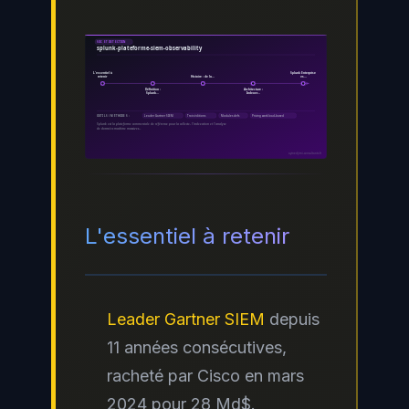
SOC ET DETECTION
splunk-plateforme-siem-observability
L'essentiel à
Splunk Enterprise
retenir
Histoire : de la…
vs…
Définition :
Architecture :
Splunk…
Indexer…
Leader Gartner SIEM
Trois éditions
Modules clefs
Pricing workload-based
OUTILS / MÉTHODES :
Splunk est la plateforme commerciale de référence pour la collecte, l'indexation et l'analyse
de données machine massives…
ayinedjimi-consultants.fr
L'essentiel à retenir
Leader Gartner SIEM
depuis
11 années consécutives,
racheté par Cisco en mars
2024 pour 28 Md$.