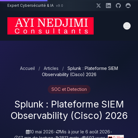
Aller au contenu principal
Expert Cybersécurité & IA
v9.0
Un projet cybersécurité ?
Devis
Expert dispo · Réponse 24h
Accueil
/
Articles
/
Splunk : Plateforme SIEM
Observability (Cisco) 2026
SOC et Detection
Splunk : Plateforme SIEM
Observability (Cisco) 2026
10 mai 2026
•
Mis à jour le
6 août 2026
•
17 min de lecture
•
3813 mots
•
593 vues
•
0 like