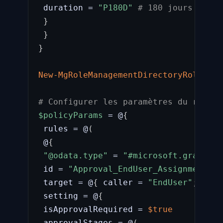
 duration = 
"P180D"
# 180 jours = 6 m
}
}
}
New-MgRoleManagementDirectoryRoleElig
# Configurer les paramètres du role (
$policyParams
 = @
{
 rules = @
(
 @
{
"@odata.type"
 = 
"#microsoft.graph.un
 id = 
"Approval_EndUser_Assignment"
 target = @
{
 caller = 
"EndUser"
;
 oper
 setting = @
{
 isApprovalRequired = 
$true
 approvalStages = @
(