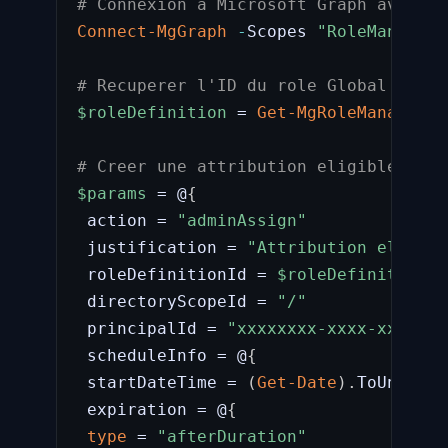
# Connexion a Microsoft Graph avec le
Connect-MgGraph
-
Scopes 
"RoleManageme
# Recuperer l'ID du role Global Admin
$roleDefinition
 = 
Get-MgRoleManagemen
# Creer une attribution eligible pour
$params
 = @
{
 action = 
"adminAssign"
 justification = 
"Attribution eligibl
 roleDefinitionId = 
$roleDefinition
.
I
 directoryScopeId = 
"/"
 principalId = 
"xxxxxxxx-xxxx-xxxx-xx
 scheduleInfo = @
{
 startDateTime = 
(
Get-Date
)
.
ToUnivers
 expiration = @
{
type
 = 
"afterDuration"