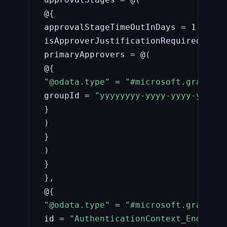
 @
{
 approvalStageTimeOutInDays = 1

 isApproverJustificationRequired = 
$t
 primaryApprovers = @
(
 @
{
"@odata.type"
 = 
"#microsoft.graph.gr
 groupId = 
"yyyyyyyy-yyyy-yyyy-yyyy-y
}
)
}
)
}
}
,
 @
{
"@odata.type"
 = 
"#microsoft.graph.un
 id = 
"AuthenticationContext_EndUser_