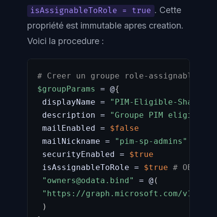
. Cette
isAssignableToRole = true
propriété est immutable apres creation.
Voici la procedure :
# Creer un groupe role-assignable pou
$groupParams
 = @
{
 displayName = 
"PIM-Eligible-SharePoi
 description = 
"Groupe PIM eligible p
 mailEnabled = 
$false
 mailNickname = 
"pim-sp-admins"
 securityEnabled = 
$true
 isAssignableToRole = 
$true
# OBLIGAT
"owners@odata.bind"
 = @
(
"https://graph.microsoft.com/v1.0/us
)