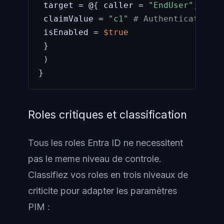
 target = @
{
 caller = 
"EndUser"
;
 oper
 claimValue = 
"c1"
# Authentication c
 isEnabled = 
$true
}
)
}
Roles critiques et classification
Tous les roles Entra ID ne necessitent
pas le meme niveau de controle.
Classifiez vos roles en trois niveaux de
criticite pour adapter les paramètres
PIM :