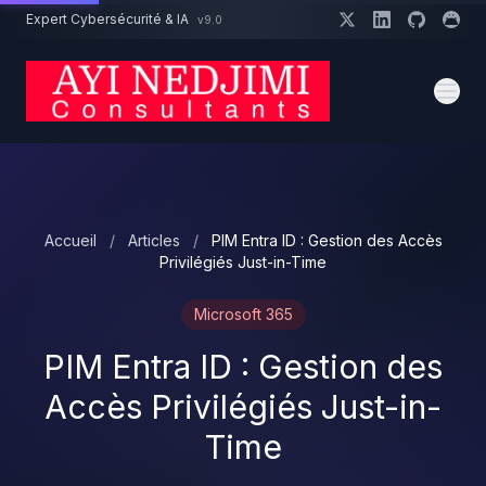
Aller au contenu principal
Expert Cybersécurité & IA
v9.0
Un projet cybersécurité ?
Devis
Expert dispo · Réponse 24h
Accueil
/
Articles
/
PIM Entra ID : Gestion des Accès
Privilégiés Just-in-Time
Microsoft 365
PIM Entra ID : Gestion des
Accès Privilégiés Just-in-
Time