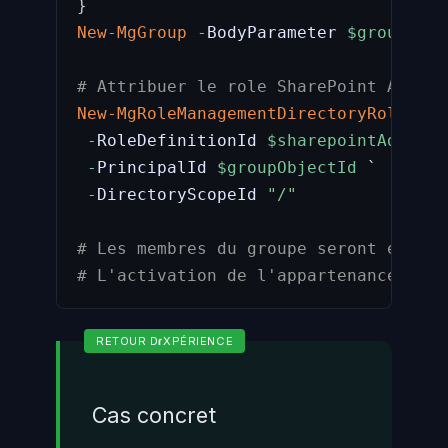
}
New-MgGroup
-
BodyParameter 
$groupPara
# Attribuer le role SharePoint Admin 
New-MgRoleManagementDirectoryRoleAssi
-
RoleDefinitionId 
$sharepointAdminRo
-
PrincipalId 
$groupObjectId
 `

-
DirectoryScopeId 
"/"
# Les membres du groupe seront ensuit
# L'activation de l'appartenance au g
Cas concret