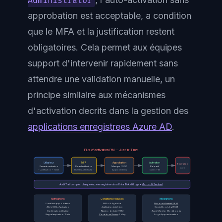
Administrator
approbation est acceptable, a condition
que le MFA et la justification restent
obligatoires. Cela permet aux équipes
support d'intervenir rapidement sans
attendre une validation manuelle, un
principe similaire aux mécanismes
d'activation decrits dans la gestion des
applications enregistrees Azure AD
.
Flux d'activation PIM -- Just-in-Time
Utilisateur
MFA
Approbation
Activation
Expiration
Demande activation
Re-authentification
Manager / SOC
Role actif
Auto
+ Justification + Ticket
FIDO2 / Authenticator
Approve / Deny
Duree : 1-8h
Audit Trail complet : chaque étape enregistree dans Entra ID Audit Logs +
Microsoft Sentinel
Notifications
Conditions requises
Integrations
E-mail aux approbateurs
MFA obligatoire
Microsoft Sentinel SIEM
Alerte SOC a l'activation
Justification texte libre
ServiceNow / Jira ITSM
Confirmation utilisateur
Numéro de ticket ITSM
Azure Monitor Workbooks
Rappel expiration -15 min
Conditional Access
Policy
Logic Apps automation