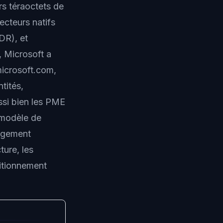
rs téraoctets de
ecteurs natifs
DR), et
 Microsoft a
microsoft.com
,
tités,
ussi bien les PME
 modèle de
gagement
ture, les
ositionnement