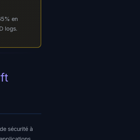
-65% en
D logs.
ft
de sécurité à
 applications,