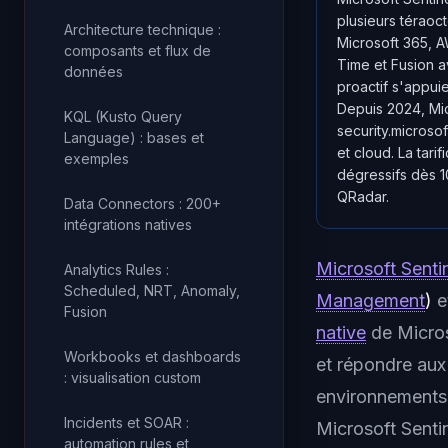
plusieurs téraoc
Architecture technique :
Microsoft 365, A
composants et flux de
Time et Fusion a
données
proactif s'appui
Depuis 2024, Mic
KQL (Kusto Query
security.microso
Language) : bases et
et cloud. La tar
exemples
dégressifs dès 1
QRadar.
Data Connectors : 200+
intégrations natives
Microsoft Senti
Analytics Rules :
Scheduled, NRT, Anomaly,
Management
)
e
Fusion
native
de Micros
Workbooks et dashboards
et répondre aux
: visualisation custom
environnements
Incidents et SOAR :
Microsoft Senti
automation rules et