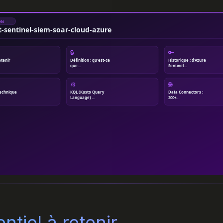
ON
t-sentinel-siem-soar-cloud-azure
🔒
🔑
etenir
Définition : qu'est-ce
Historique : d'Azure
que…
Sentinel…
⚙
🌐
technique
KQL (Kusto Query
Data Connectors :
Language) …
200+…
ntiel à retenir