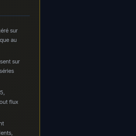
géré sur
ique au
sent sur
séries
5,
out flux
nt
dents,