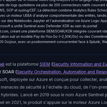
tets de logs quotidiens via plus de 200 connecteurs natifs couvrant A
WS, GCP et syslog/CEF. La détection combine Analytics Rules Sche
vec un moteur UEBA d'analyse comportementale des entités, tandis 
e sur des Notebooks Jupyter et l'automatisation via Azure Logic Ap
rosoft a unifié Sentinel avec Defender XDR au sein du portail
ft.com, créant une plateforme SIEM/SOAR/XDR intégrée couvrant ide
ification suit un modèle Pay-As-You-Go (~2,30€/Go) ou des Commitme
00 Go/jour, avec un positionnement concurrentiel face à Splunk, W
nel
est la plateforme
SIEM
(
Security Information and E
t
SOAR (
Security Orchestration, Automation and Res
oft, déployée sur Azure et conçue pour collecter, anal
 menaces de sécurité à l'échelle du cloud, de l'on-pre
 hybrides. Lancé en 2019 sous le nom
Azure Sentinel
p
nel
en 2021, le produit s'appuie sur le moteur Azure Log