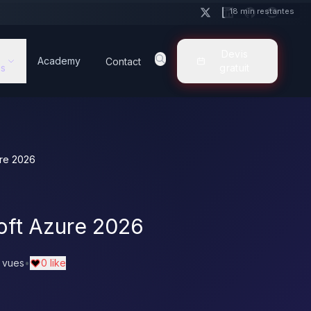
18 min restantes
Devis
Academy
Contact
s
gratuit
ure 2026
oft Azure 2026
 vues
•
0 like