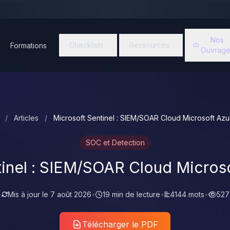
Nos
Checklists
Ressources
Formations
Ouvrage
/
Articles
/
Microsoft Sentinel : SIEM/SOAR Cloud Microsoft Az
SOC et Detection
tinel : SIEM/SOAR Cloud Micros
•
Mis à jour le
7 août 2026
•
19 min de lecture
•
4144 mots
•
527
Télécharger le PDF