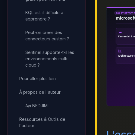
KQL est-il difficile à
SOC ET DETECTI
microsof
apprendre ?
☁
Peut-on créer des
L'essentiel à r
connecteurs custom ?
📊
Sentinel supporte-t-il les
Architecture 
environnements multi-
…
cloud ?
Pour aller plus loin
À propos de l'auteur
Ayi NEDJIMI
Ressources & Outils de
l'auteur
L'esse