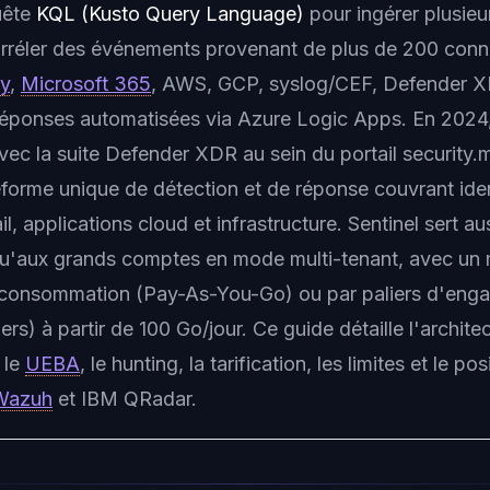
uête
KQL (Kusto Query Language)
pour ingérer plusieu
corréler des événements provenant de plus de 200 conn
ry
,
Microsoft 365
, AWS, GCP, syslog/CEF, Defender X
réponses automatisées via Azure Logic Apps. En 2024,
avec la suite Defender XDR au sein du portail
security.
eforme unique de détection et de réponse couvrant iden
l, applications cloud et infrastructure. Sentinel sert a
u'aux grands comptes en mode multi-tenant, avec un
a consommation (Pay-As-You-Go) ou par paliers d'en
s) à partir de 100 Go/jour. Ce guide détaille l'architec
 le
UEBA
, le hunting, la tarification, les limites et le p
Wazuh
et IBM QRadar.