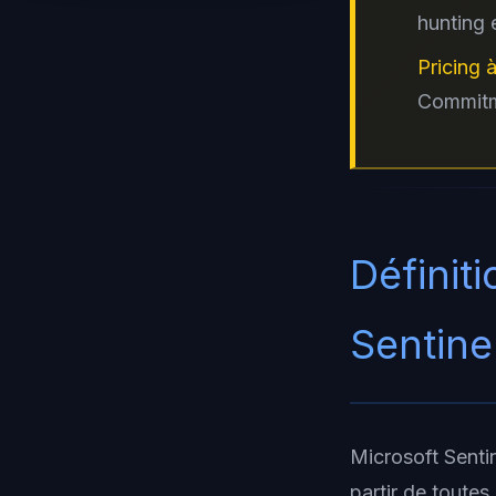
hunting 
Pricing à
Commitme
Définit
Sentine
Microsoft Senti
partir de toutes