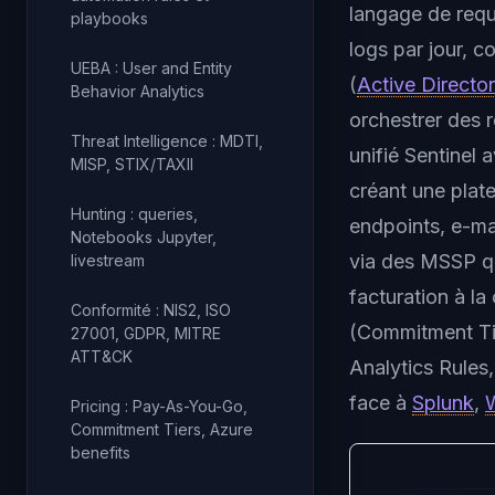
langage de req
playbooks
logs par jour, 
UEBA : User and Entity
(
Active Directo
Behavior Analytics
orchestrer des 
Threat Intelligence : MDTI,
unifié Sentinel 
MISP, STIX/TAXII
créant une plat
Hunting : queries,
endpoints, e-mai
Notebooks Jupyter,
via des MSSP q
livestream
facturation à l
Conformité : NIS2, ISO
(Commitment Tier
27001, GDPR, MITRE
ATT&CK
Analytics Rules,
face à
Splunk
,
Pricing : Pay-As-You-Go,
Commitment Tiers, Azure
benefits