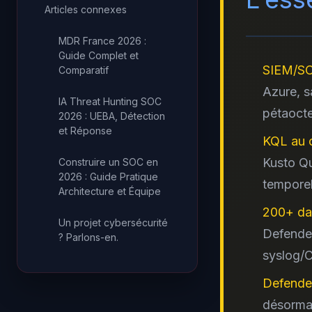
Articles connexes
MDR France 2026 :
Guide Complet et
SIEM/SO
Comparatif
Azure, s
IA Threat Hunting SOC
pétaocte
2026 : UEBA, Détection
et Réponse
KQL au 
Kusto Qu
Construire un SOC en
2026 : Guide Pratique
temporel
Architecture et Équipe
200+ da
Un projet cybersécurité
Defender
? Parlons-en.
syslog/
Defende
désormai