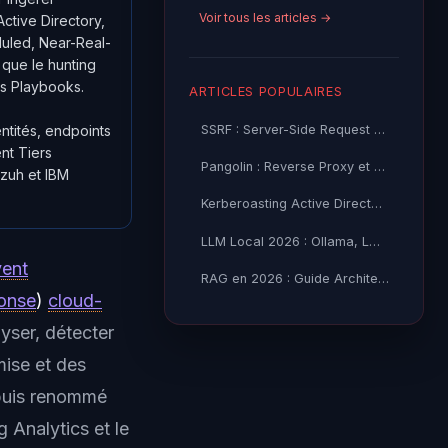
Voir tous les articles →
ctive Directory,
duled, Near-Real-
que le hunting
ps Playbooks.
ARTICLES POPULAIRES
SSRF : Server-Side Request Forgery — Exploitation Avancée
ntités, endpoints
nt Tiers
Pangolin : Reverse Proxy et Tunnel Self-Hosted — Guide
azuh et IBM
Kerberoasting Active Directory : Attaque et Défense 2026
LLM Local 2026 : Ollama, LM Studio ou vLLM — Quel Outil selon
vent
RAG en 2026 : Guide Architecture, Vectorisation & Chunking
ponse
)
cloud-
yser, détecter
mise et des
uis renommé
 Analytics et le