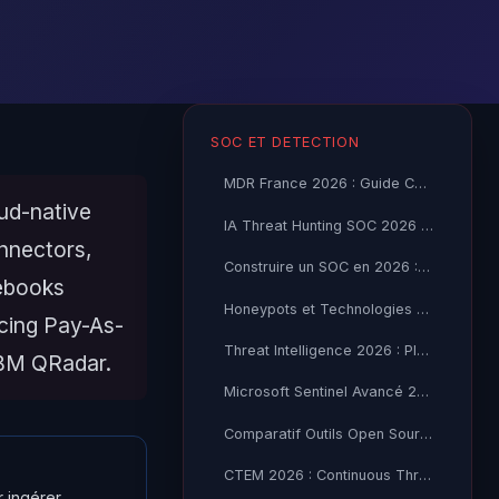
SOC ET DETECTION
MDR France 2026 : Guide Complet et Comparatif
oud-native
IA Threat Hunting SOC 2026 : UEBA, Détection et Réponse
nnectors,
Construire un SOC en 2026 : Guide Pratique Architecture et Équipe
tebooks
Honeypots et Technologies de Déception 2026 : Détection Active
icing Pay-As-
Threat Intelligence 2026 : Plateformes, Feeds et Intégration SOC
IBM QRadar.
Microsoft Sentinel Avancé 2026 : KQL, SOAR et UEBA
Comparatif Outils Open Source SOC 2026 : Wazuh, TheHive, MISP
CTEM 2026 : Continuous Threat Exposure Management en Pratique
r ingérer