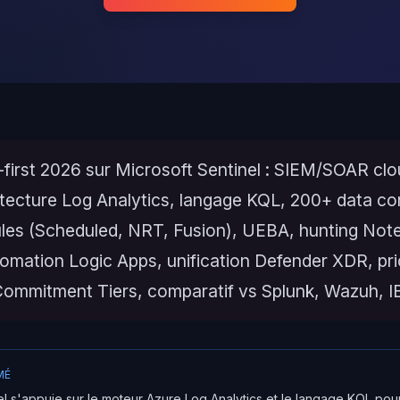
-first 2026 sur Microsoft Sentinel : SIEM/SOAR cl
itecture Log Analytics, langage KQL, 200+ data co
ules (Scheduled, NRT, Fusion), UEBA, hunting No
tomation Logic Apps, unification Defender XDR, pr
ommitment Tiers, comparatif vs Splunk, Wazuh, 
MÉ
el s'appuie sur le moteur Azure Log Analytics et le langage KQL pou