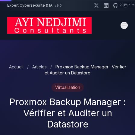
Aller au contenu principal
21 min r
Expert Cybersécurité & IA
v9.0
Un projet cybersécurité ?
Devis
Expert dispo · Réponse 24h
Accueil
/
Articles
/
Proxmox Backup Manager : Vérifier
et Auditer un Datastore
Virtualisation
Proxmox Backup Manager :
Vérifier et Auditer un
Datastore