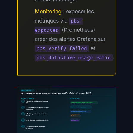
Monitoring
: exposer les
métriques via
pbs-
(Prometheus),
exporter
créer des alertes Grafana sur
et
pbs_verify_failed
.
pbs_datastore_usage_ratio
VIRTUALISATION
proxmox-backup-manager datastore verify : Guide Complet 2026
ÉTAPES / CONTRÔLES
EXIGENCES CLÉS
1
1. Pourquoi vérifier un datastore
PBS
Verify = intégrité cryptographique
Status = audit capacitaire
2
2. La commande datastore verify :
syntaxe et…
Planification obligatoire
3
3. Audit capacitaire : datastore
status
Performance
4
4. Planification automatique des…
Monitoring
5
5. Gestion des erreurs et de la
corruption