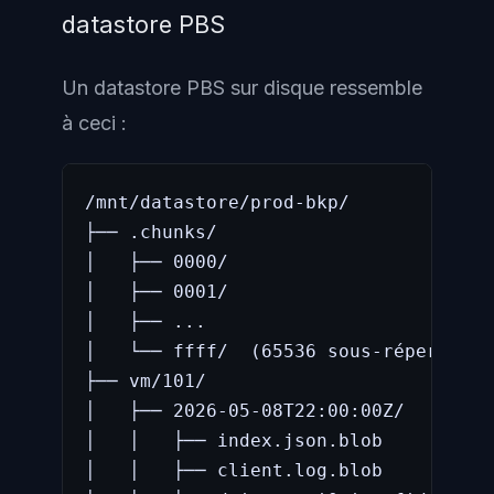
datastore PBS
Un datastore PBS sur disque ressemble
à ceci :
/mnt/datastore/prod-bkp/

├── .chunks/

│   ├── 0000/

│   ├── 0001/

│   ├── ...

│   └── ffff/  (65536 sous-répertoire
├── vm/101/

│   ├── 2026-05-08T22:00:00Z/

│   │   ├── index.json.blob

│   │   ├── client.log.blob
