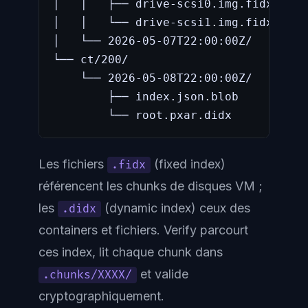
│   │   ├── drive-scsi0.img.fidx

│   │   └── drive-scsi1.img.fidx

│   └── 2026-05-07T22:00:00Z/

└── ct/200/

    └── 2026-05-08T22:00:00Z/

        ├── index.json.blob

        └── root.pxar.didx
Les fichiers
(fixed index)
.fidx
référencent les chunks de disques VM ;
les
(dynamic index) ceux des
.didx
containers et fichiers. Verify parcourt
ces index, lit chaque chunk dans
et valide
.chunks/XXXX/
cryptographiquement.