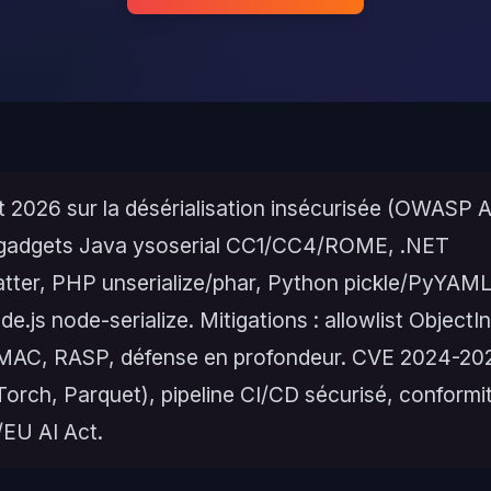
t 2026 sur la désérialisation insécurisée (OWASP 
 gadgets Java ysoserial CC1/CC4/ROME, .NET
tter, PHP unserialize/phar, Python pickle/PyYAM
e.js node-serialize. Mitigations : allowlist ObjectIn
MAC, RASP, défense en profondeur. CVE 2024-202
orch, Parquet), pipeline CI/CD sécurisé, conformi
EU AI Act.