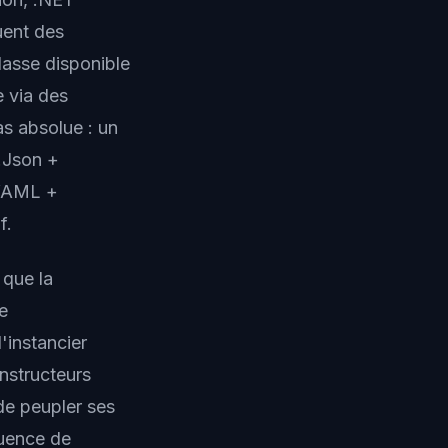
uent des
lasse disponible
e via des
as absolue : un
.Json +
YAML +
f.
 que la
e
d'instancier
onstructeurs
 de peupler ses
quence de