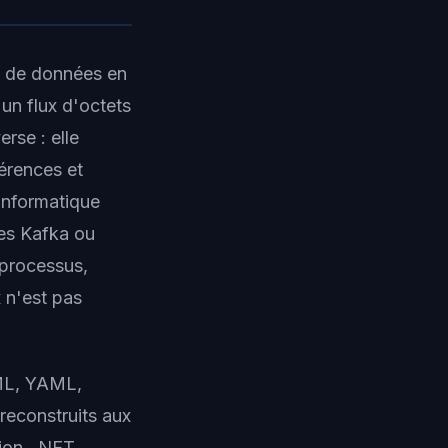
re de données en
un flux d'octets
erse : elle
férences et
informatique
es Kafka ou
-processus,
 n'est pas
L, YAML,
 reconstruits aux
ion, .NET