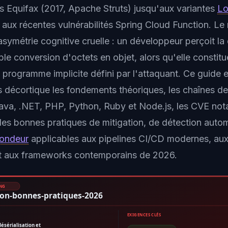
s Equifax (2017, Apache Struts) jusqu'aux variantes
Lo
aux récentes vulnérabilités Spring Cloud Function. L
symétrie cognitive cruelle : un développeur perçoit la 
 conversion d'octets en objet, alors qu'elle constitue
 programme implicite défini par l'attaquant. Ce guide 
ts décortique les fondements théoriques, les chaînes d
Java, .NET, PHP, Python, Ruby et Node.js, les CVE no
 les bonnes pratiques de mitigation, de détection auto
fondeur
applicables aux pipelines CI/CD modernes, aux
et aux frameworks contemporains de 2026.
ING
ion-bonnes-pratiques-2026
EXIGENCES CLÉS
désérialisation et