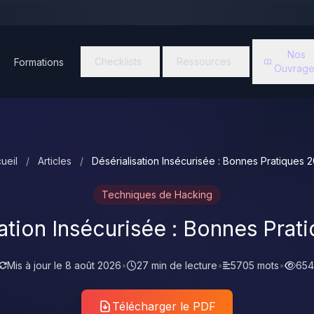
Nos
Checklists
Ressources
Formations
Ouvrage
ueil
/
Articles
/
Désérialisation Insécurisée : Bonnes Pratiques 
Techniques de Hacking
sation Insécurisée : Bonnes Prat
Mis à jour le
8 août 2026
•
27 min de lecture
•
5705 mots
•
654
Télécharger le PDF