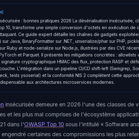
MÉ
insécurisée : bonnes pratiques 2026 La désérialisation insécurisée, 
 10, transforme une simple conversion d'octets en exécution de c
attaquant. Ce guide expert détaille les chaînes de gadgets exploitées
ur Java, BinaryFormatter sur .NET, unserialize/phar sur PHP, pick
sur Ruby et node-serialize sur Node.js, illustrées par des CVE réce
yTorch et Parquet. Il présente les mitigations concrètes : allowlists 
r, signature cryptographique HMAC des flux, protection RASP et dé
couche. L'intégration dans un pipeline CI/CD shift-left (Semgrep, S
, tests ysoserial) et la conformité NIS 2 complètent cette appro
ndispensable aux architectures microservices modernes.
on
insécurisée demeure en 2026 l'une des classes de vul
ces et les plus mal comprises de l'écosystème applicat
1 dans l'
OWASP Top 10
sous l'intitulé « Software and
 a engendré certaines des compromissions les plus reten