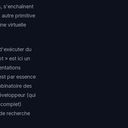
s, s'enchaînent
 autre primitive
ne virtuelle
 d'exécuter du
t » est ici un
entations
est par essence
mbinatoire des
développeur (qui
g-complet)
 de recherche