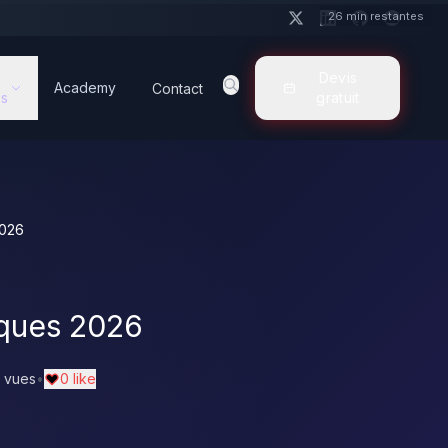
26 min restantes
Devis
Academy
Contact
s
gratuit
2026
iques 2026
 vues
•
0 like