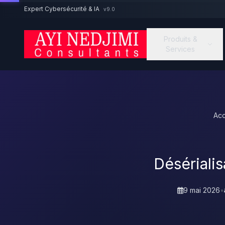
Aller au contenu principal
Expert Cybersécurité & IA
v9.0
Produits &
Services
Acc
Désériali
9 mai 2026
•