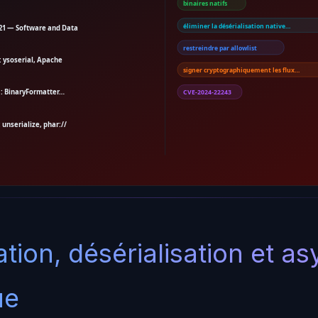
binaires natifs
éliminer la désérialisation native…
1 — Software and Data
restreindre par allowlist
: ysoserial, Apache
signer cryptographiquement les flux…
 : BinaryFormatter…
CVE-2024-22243
 unserialize, phar://
ation, désérialisation et a
ue