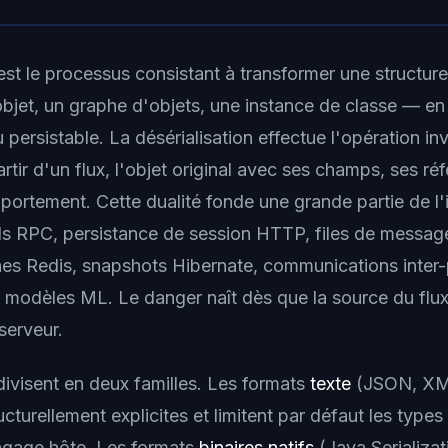
 est le processus consistant à transformer une structu
jet, un graphe d'objets, une instance de classe — en 
 persistable. La désérialisation effectue l'opération inv
artir d'un flux, l'objet original avec ses champs, ses ré
portement. Cette dualité fonde une grande partie de l'
s RPC, persistance de session HTTP, files de messag
s Redis, snapshots Hibernate, communications inter
modèles ML. Le danger naît dès que la source du flux
 serveur.
divisent en deux familles. Les formats
texte
(JSON, XM
turellement explicites et limitent par défaut les types
angage hôte. Les formats
binaires natifs
(Java Serializat