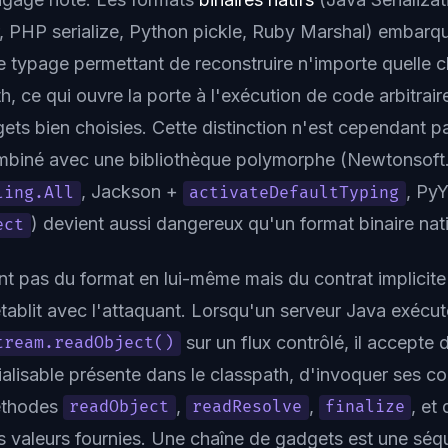
, PHP serialize, Python pickle, Ruby Marshal) embarq
typage permettant de reconstruire n'importe quelle c
h, ce qui ouvre la porte à l'exécution de code arbitrair
ets bien choisies. Cette distinction n'est cependant p
ombiné avec une bibliothèque polymorphe (Newtonsoft
, Jackson +
, Py
ling.All
activateDefaultTyping
) devient aussi dangereux qu'un format binaire nati
ect
nt pas du format en lui-même mais du contrat implicite
établit avec l'attaquant. Lorsqu'un serveur Java exécut
sur un flux contrôlé, il accepte 
tream.readObject()
ialisable présente dans le classpath, d'invoquer ses c
méthodes
,
,
, et
readObject
readResolve
finalize
 valeurs fournies. Une chaîne de gadgets est une sé