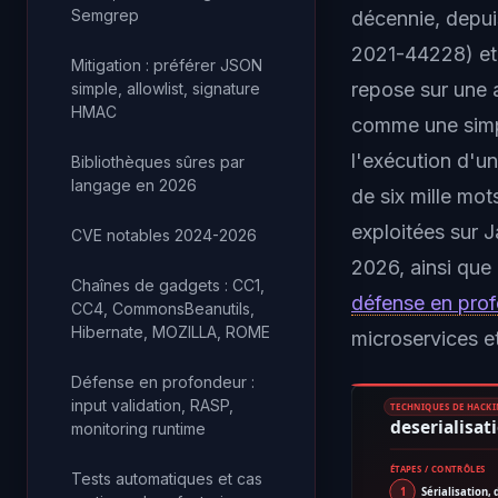
Semgrep
décennie, depui
2021-44228) et 
Mitigation : préférer JSON
repose sur une a
simple, allowlist, signature
HMAC
comme une simple
l'exécution d'un
Bibliothèques sûres par
langage en 2026
de six mille mo
exploitées sur 
CVE notables 2024-2026
2026, ainsi que
Chaînes de gadgets : CC1,
défense en pro
CC4, CommonsBeanutils,
Hibernate, MOZILLA, ROME
microservices 
Défense en profondeur :
input validation, RASP,
TECHNIQUES DE HACK
deserialisat
monitoring runtime
ÉTAPES / CONTRÔLES
Tests automatiques et cas
1
Sérialisation, 