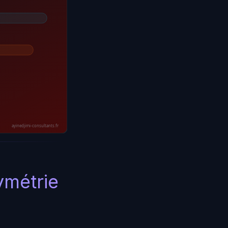
ayinedjimi-consultants.fr
symétrie