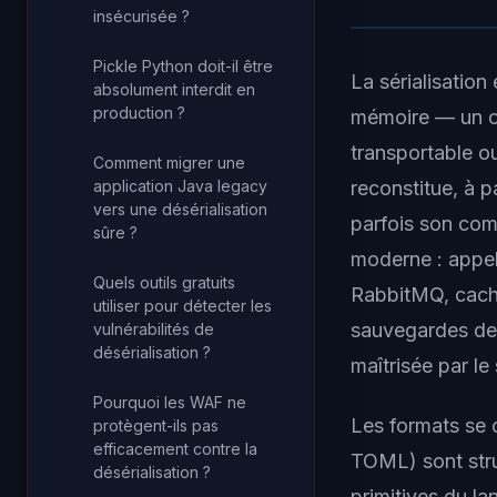
insécurisée ?
Pickle Python doit-il être
La sérialisation
absolument interdit en
production ?
mémoire — un ob
transportable ou
Comment migrer une
reconstitue, à p
application Java legacy
vers une désérialisation
parfois son com
sûre ?
moderne : appel
Quels outils gratuits
RabbitMQ, cache
utiliser pour détecter les
sauvegardes de 
vulnérabilités de
désérialisation ?
maîtrisée par le
Pourquoi les WAF ne
Les formats se 
protègent-ils pas
efficacement contre la
TOML) sont struc
désérialisation ?
primitives du l