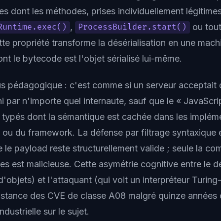
es dont les méthodes, prises individuellement légitime
,
ou tout
Runtime.exec()
ProcessBuilder.start()
te propriété transforme la désérialisation en une machi
ont le bytecode est l'objet sérialisé lui-même.
lus pédagogique : c'est comme si un serveur acceptait
i par n'importe quel internaute, sauf que le « JavaScrip
 typés dont la sémantique est cachée dans les implém
 ou du framework. La défense par filtrage syntaxique 
 le payload reste structurellement valide ; seule la co
es est malicieuse. Cette asymétrie cognitive entre le 
d'objets) et l'attaquant (qui voit un interpréteur Turin
sistance des CVE de classe A08 malgré quinze années
dustrielle sur le sujet.