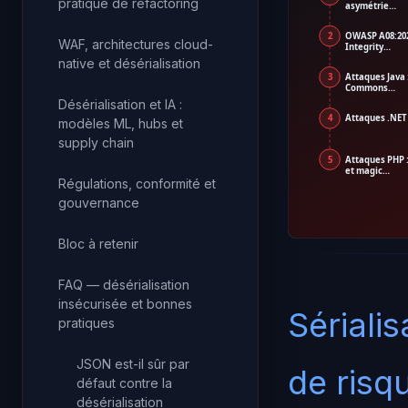
pratique de refactoring
asymétrie…
2
OWASP A08:202
WAF, architectures cloud-
Integrity…
native et désérialisation
3
Attaques Java 
Commons…
Désérialisation et IA :
4
Attaques .NET
modèles ML, hubs et
supply chain
5
Attaques PHP :
et magic…
Régulations, conformité et
gouvernance
Bloc à retenir
FAQ — désérialisation
insécurisée et bonnes
Sérialis
pratiques
JSON est-il sûr par
de risq
défaut contre la
désérialisation