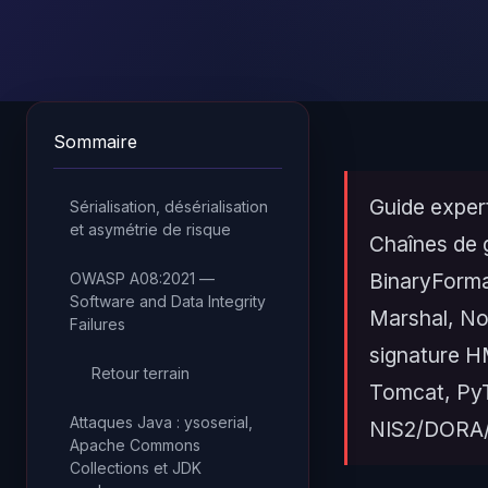
Sommaire
Guide exper
Sérialisation, désérialisation
et asymétrie de risque
Chaînes de
BinaryForma
OWASP A08:2021 —
Software and Data Integrity
Marshal, Nod
Failures
signature H
Retour terrain
Tomcat, PyT
Attaques Java : ysoserial,
NIS2/DORA/
Apache Commons
Collections et JDK