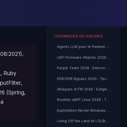
TECHNIQUES DE HACKING
Agents LLM pour le Pentest : 10 Outils Open Source 2026
A08:2021).
UEFI Firmware Attacks 2026 : Bootkits et Persistance
Purple Team 2026 : Exercices AD et Cloud en Pratique
L, Ruby
EDR/XDR Bypass 2026 : Techniques Red Team Avancées
putFilter,
Attaques AiTM 2026 : Evilginx, Modlishka et MFA Bypass
6 (Spring,
Rootkits eBPF Linux 2026 : Techniques Furtives et Détection
té
Exploitation Kernel Windows 2026 : Drivers et Bypass KASLR
Living Off the Land et LOLBins 2026 : Guide de Détection SOC