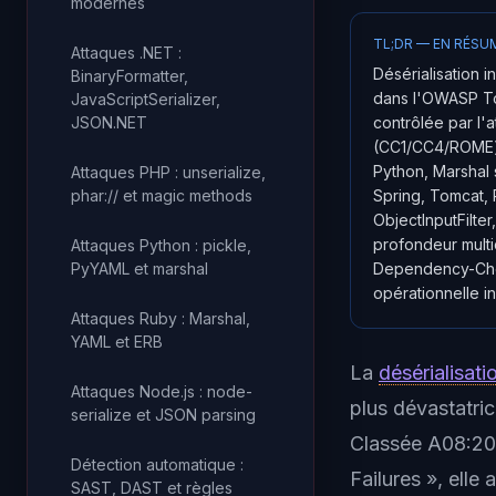
modernes
TL;DR — EN RÉSU
Attaques .NET :
Désérialisation 
BinaryFormatter,
dans l'OWASP Top
JavaScriptSerializer,
JSON.NET
contrôlée par l'
(CC1/CC4/ROME) s
Python, Marshal 
Attaques PHP : unserialize,
phar:// et magic methods
Spring, Tomcat, P
ObjectInputFilte
profondeur multi
Attaques Python : pickle,
PyYAML et marshal
Dependency-Check
opérationnelle i
Attaques Ruby : Marshal,
YAML et ERB
La
désérialisati
Attaques Node.js : node-
plus dévastatri
serialize et JSON parsing
Classée A08:202
Détection automatique :
Failures », elle
SAST, DAST et règles