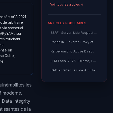
Voir tous les articles →
classée A08:2021
ode arbitraire
ARTICLES POPULAIRES
 via ysoserial
SSRF : Server-Side Request Forgery — Exploitation Avancée
le/PyYAML sur
ntes touchant
Pangolin : Reverse Proxy et Tunnel Self-Hosted — Guide
via
fense en
Kerberoasting Active Directory : Attaque et Défense 2026
onarQube,
LLM Local 2026 : Ollama, LM Studio ou vLLM — Quel Outil selon
che
RAG en 2026 : Guide Architecture, Vectorisation & Chunking
nérabilités les
if moderne.
 Data Integrity
tissantes de la