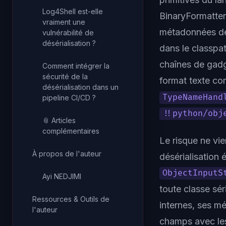
Log4Shell est-elle
BinaryFormatter
vraiment une
métadonnées de 
vulnérabilité de
désérialisation ?
dans le classpat
chaînes de gadg
Comment intégrer la
sécurité de la
format texte c
désérialisation dans un
TypeNameHand
pipeline CI/CD ?
!!python/obj
📎 Articles
complémentaires
Le risque ne vie
À propos de l'auteur
désérialisation 
ObjectInputS
Ayi NEDJIMI
toute classe sér
Ressources & Outils de
internes, ses 
l'auteur
champs avec les