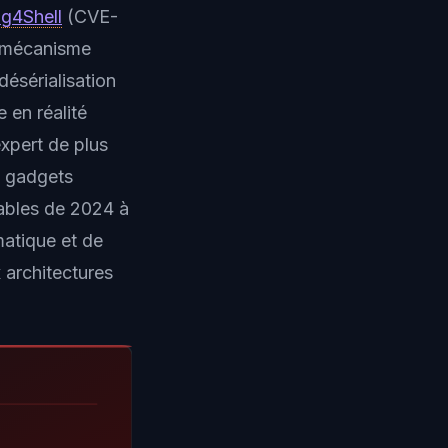
g4Shell
(CVE-
e mécanisme
désérialisation
 en réalité
expert de plus
e gadgets
tables de 2024 à
matique et de
 architectures