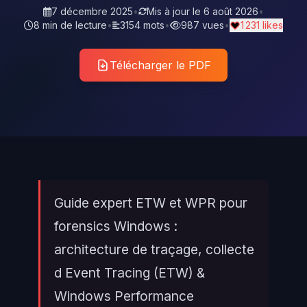
7 décembre 2025
•
Mis à jour le
6 août 2026
•
8 min de lecture
•
3154 mots
•
987 vues
•
1 231 likes
Télécharger le PDF
Guide expert ETW et WPR pour
forensics Windows :
architecture de traçage, collecte
d Event Tracing (ETW) &
Windows Performance