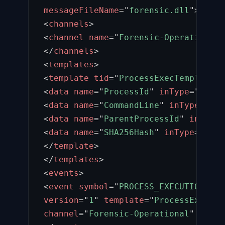
messageFileName
=
"
forensic.dll
"
>
<
channels
>
<
channel
name
=
"
Forensic-Operational
"
</
channels
>
<
templates
>
<
template
tid
=
"
ProcessExecTemplate
"
>
<
data
name
=
"
ProcessId
"
inType
=
"
win:U
<
data
name
=
"
CommandLine
"
inType
=
"
win
<
data
name
=
"
ParentProcessId
"
inType
=
<
data
name
=
"
SHA256Hash
"
inType
=
"
win:
</
template
>
</
templates
>
<
events
>
<
event
symbol
=
"
PROCESS_EXECUTION
"
va
version
=
"
1
"
template
=
"
ProcessExecTem
channel
=
"
Forensic-Operational
"
level