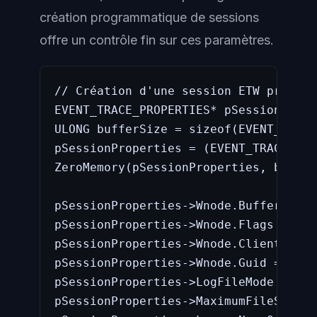
création programmatique de sessions
offre un contrôle fin sur ces paramètres.
// Création d'une session ETW program
EVENT_TRACE_PROPERTIES* pSessionPrope
ULONG bufferSize = sizeof(EVENT_TRACE
pSessionProperties = (EVENT_TRACE_PRO
ZeroMemory(pSessionProperties, buffer
pSessionProperties->Wnode.BufferSize 
pSessionProperties->Wnode.Flags = WNO
pSessionProperties->Wnode.ClientConte
pSessionProperties->Wnode.Guid = Sess
pSessionProperties->LogFileMode = EVE
pSessionProperties->MaximumFileSize =