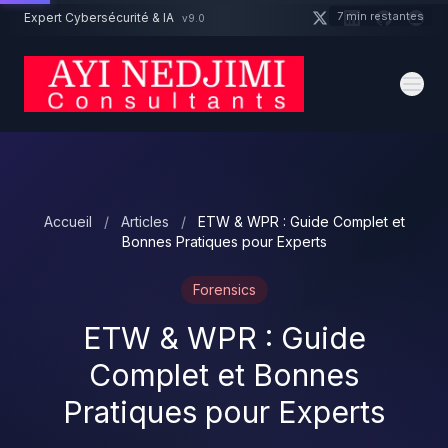
Aller au contenu principal
7 min restantes
Expert Cybersécurité & IA
v9.0
Un projet cybersécurité ?
Devis
Expert dispo · Réponse 24h
Accueil
/
Articles
/
ETW & WPR : Guide Complet et
Bonnes Pratiques pour Experts
Forensics
ETW & WPR : Guide
Complet et Bonnes
Pratiques pour Experts