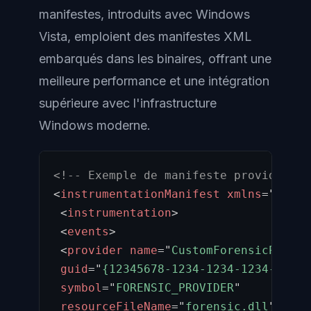
manifestes, introduits avec Windows
Vista, emploient des manifestes XML
embarqués dans les binaires, offrant une
meilleure performance et une intégration
supérieure avec l'infrastructure
Windows moderne.
<!-- Exemple de manifeste provider pe
<
instrumentationManifest
xmlns
=
"
http:
<
instrumentation
>
<
events
>
<
provider
name
=
"
CustomForensicProvid
guid
=
"
{12345678-1234-1234-1234-12345
symbol
=
"
FORENSIC_PROVIDER
"
resourceFileName
=
"
forensic.dll
"