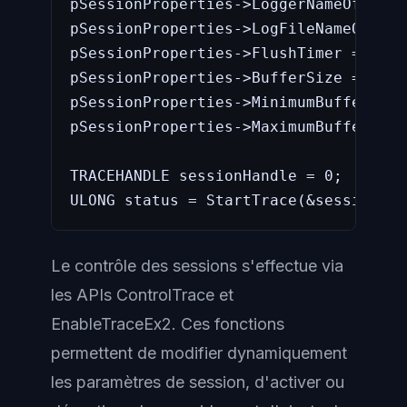
pSessionProperties->LoggerNameOffset 
pSessionProperties->LogFileNameOffset
pSessionProperties->FlushTimer = 1; /
pSessionProperties->BufferSize = 64; 
pSessionProperties->MinimumBuffers = 2
pSessionProperties->MaximumBuffers = 1
TRACEHANDLE sessionHandle = 0;

ULONG status = StartTrace(&sessionHan
Le contrôle des sessions s'effectue via
les APIs ControlTrace et
EnableTraceEx2. Ces fonctions
permettent de modifier dynamiquement
les paramètres de session, d'activer ou