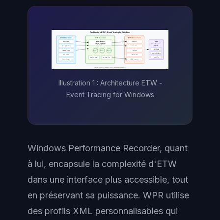
Architecture ETW - Event Tracing for Windows
ETW Providers
ETW Sessions
ETW Consumers
WPR
Session Controller
Kernel Provider
WPA/WPR
Events
Trace Data
• Buffer Management
Windows Performance
• Provider Control
Recorder
Security Provider
Event Viewer
XML Profiles
Application Provider
PerfMon
Buffer 1
Buffer 2
Buffer N
Automated Collection
WMI Provider
Custom Tools
Analysis Tools
Real-time Mode
File Mode (.etl)
Custom Providers
SIEM
Integration
Copyright Ayi NEDJIMI Consultants https://www.ayinedjimi-consultants.fr
Illustration 1 : Architecture ETW -
Event Tracing for Windows
Windows Performance Recorder, quant
à lui, encapsule la complexité d'ETW
dans une interface plus accessible, tout
en préservant sa puissance. WPR utilise
des profils XML personnalisables qui