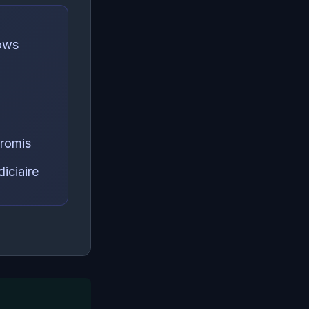
dows
promis
iciaire