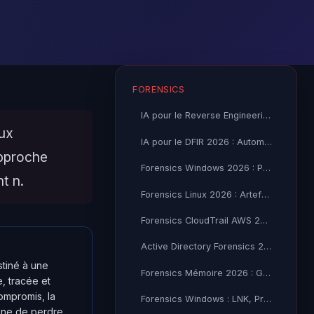
FORENSICS
IA pour le Reverse Engineering et Analyse Malware 2026
ux
IA pour le DFIR 2026 : Automatisation des Incidents
approche
Forensics Windows 2026 : Prefetch, Amcache et Artefacts DFIR
t n.
Forensics Linux 2026 : Artefacts et Investigation Post-Incident
Forensics CloudTrail AWS 2026 : Guide Complet d'Investigation
Active Directory Forensics 2026 : Investigation et Analyse
stiné à une
Forensics Mémoire 2026 : Guide Complet Volatility 3 et
, tracée et
ompromis, la
Forensics Windows : LNK, Prefetch, Amcache et ShimCache analysés
eine de perdre