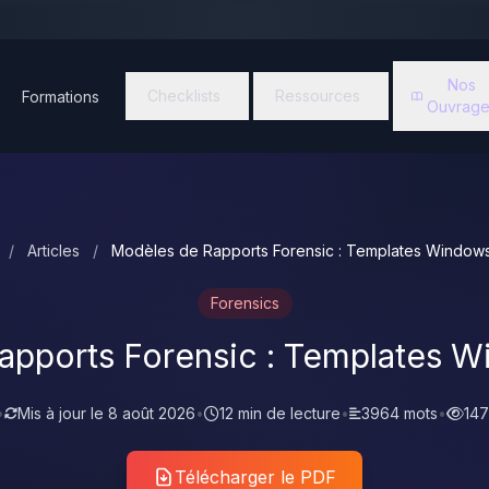
Nos
Checklists
Ressources
Formations
Ouvrage
/
Articles
/
Modèles de Rapports Forensic : Templates Window
Forensics
apports Forensic : Templates W
•
Mis à jour le
8 août 2026
•
12 min de lecture
•
3964 mots
•
147
Télécharger le PDF