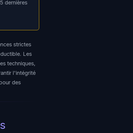
 5 dernières
ces strictes
ductible. Les
tes techniques,
tir l'intégrité
 pour des
ts