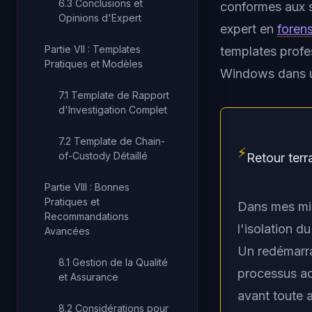
6.3 Conclusions et
conformes aux 
Opinions d'Expert
expert en
forens
Partie VII : Templates
templates profe
Pratiques et Modèles
Windows dans un
7.1 Template de Rapport
d'Investigation Complet
7.2 Template de Chain-
⚡
of-Custody Détaillé
Retour terr
Partie VIII : Bonnes
Pratiques et
Dans mes miss
Recommandations
l'isolation 
Avancées
Un redémarrag
8.1 Gestion de la Qualité
processus ac
et Assurance
avant toute 
8.2 Considérations pour