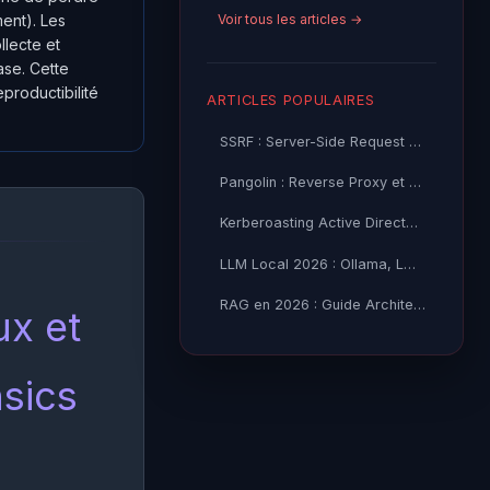
Voir tous les articles →
ment). Les
llecte et
ase. Cette
productibilité
ARTICLES POPULAIRES
SSRF : Server-Side Request Forgery — Exploitation Avancée
Pangolin : Reverse Proxy et Tunnel Self-Hosted — Guide
Kerberoasting Active Directory : Attaque et Défense 2026
LLM Local 2026 : Ollama, LM Studio ou vLLM — Quel Outil selon
RAG en 2026 : Guide Architecture, Vectorisation & Chunking
ux et
sics