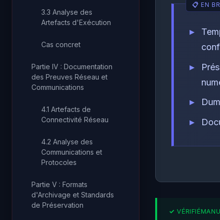
3.3 Analyse des
Artefacts d'Exécution
Temp
Cas concret
con
Prés
Partie IV : Documentation
des Preuves Réseau et
numé
Communications
Dump
4.1 Artefacts de
Connectivité Réseau
Docu
4.2 Analyse des
Communications et
Protocoles
Partie V : Formats
d'Archivage et Standards
de Préservation