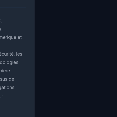
s,
s
merique et
curité, les
odologies
niere
ssus de
gations
r l