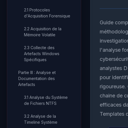
2.1 Protocoles
d'Acquisition Forensique
Guide comple
2.2 Acquisition de la
méthodologi
Mémoire Volatile
investigati
2.3 Collecte des
l'analyse fo
Artefacts Windows
cybersécurit
Spécifiques
analystes D
Partie III : Analyse et
pour identif
Documentation des
Artefacts
rigoureuse. 
chaine de c
3.1 Analyse du Système
de Fichiers NTFS
efficaces d
Templates d
3.2 Analyse de la
Timeline Système