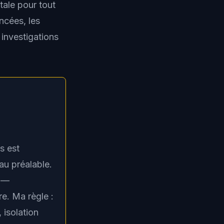
ale pour tout
ncées, les
investigations
s est
au préalable.
s —
e. Ma règle :
 isolation