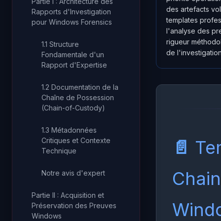
Partie I : Architecture des
des artefacts vol
Rapports d'Investigation
templates profess
pour Windows Forensics
l'analyse des p
rigueur méthodol
1.1 Structure
de l'investigatio
Fondamentale d'un
Rapport d'Expertise
1.2 Documentation de la
Chaîne de Possession
(Chain-of-Custody)
1.3 Métadonnées
Critiques et Contexte
📄 Te
Technique
Chain
Notre avis d'expert
Partie II : Acquisition et
Wind
Préservation des Preuves
Windows