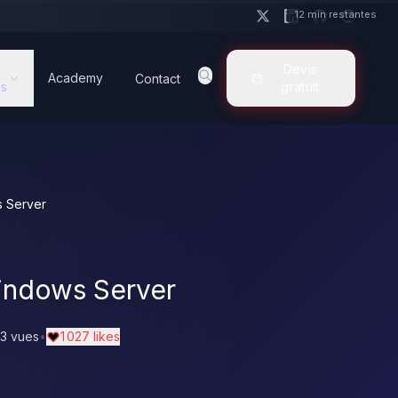
12 min restantes
Devis
Academy
Contact
s
gratuit
s Server
indows Server
3 vues
•
1 027 likes