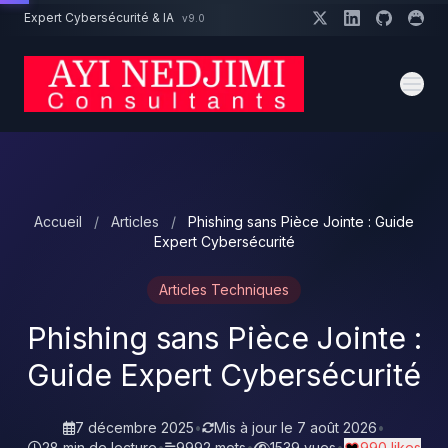
Aller au contenu principal
Expert Cybersécurité & IA
v9.0
Un projet cybersécurité ?
Devis
Expert dispo · Réponse 24h
Accueil
/
Articles
/
Phishing sans Pièce Jointe : Guide
Expert Cybersécurité
Articles Techniques
Phishing sans Pièce Jointe :
Guide Expert Cybersécurité
7 décembre 2025
•
Mis à jour le
7 août 2026
•
28 min de lecture
•
9992 mots
•
1539 vues
•
990 likes