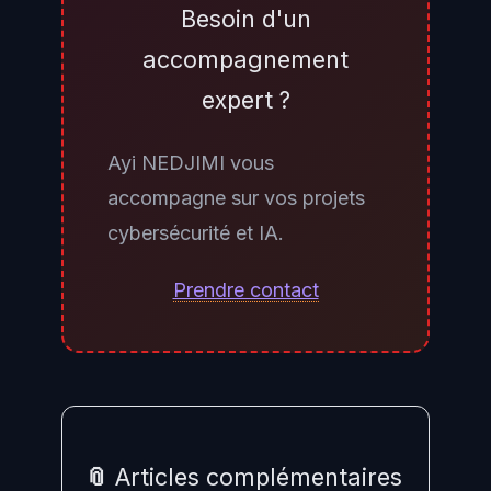
réponse diplomatique ou des
Besoin d'un
sanctions, et profiter de la
accompagnement
confusion pour exfiltrer des
expert ?
données pendant que les
défenseurs négocient une rançon.
Ayi NEDJIMI vous
Ce mode opératoire dit « false
accompagne sur vos projets
flag » est utilisé par plusieurs
cybersécurité et IA.
services de renseignement,
notamment russes, nord-coréens
Prendre contact
et désormais iraniens.
📎 Articles complémentaires