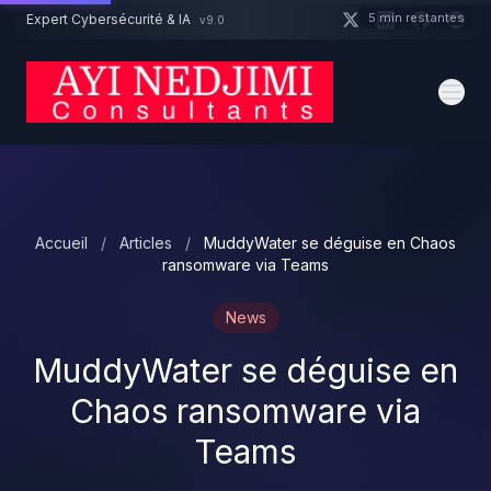
Aller au contenu principal
5 min restantes
Expert Cybersécurité & IA
v9.0
Un projet cybersécurité ?
Devis
Expert dispo · Réponse 24h
Accueil
/
Articles
/
MuddyWater se déguise en Chaos
ransomware via Teams
News
MuddyWater se déguise en
Chaos ransomware via
Teams