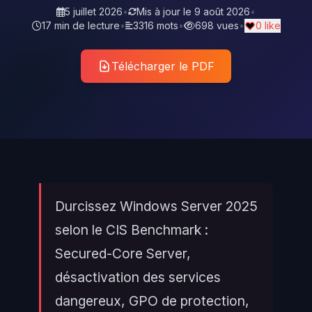
5 juillet 2026
•
Mis à jour le
9 août 2026
•
17 min de lecture
•
3316 mots
•
698 vues
•
0 like
Télécharger le PDF
Durcissez Windows Server 2025
selon le CIS Benchmark :
Secured-Core Server,
désactivation des services
dangereux, GPO de protection,