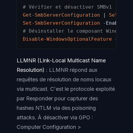
# Vérifier et désactiver SMBv1
Get-SmbServerConfiguration
|
Select-O
Set-SmbServerConfiguration
-
EnableSMB
# Désinstaller le composant Windows F
Disable-WindowsOptionalFeature
-
Onlin
LLMNR (Link-Local Multicast Name
Resolution)
: LLMNR répond aux
requêtes de résolution de noms locaux
via multicast. C'est le protocole exploité
par Responder pour capturer des
hashes NTLM via des poisoning
attacks. À désactiver via GPO :
Computer Configuration >