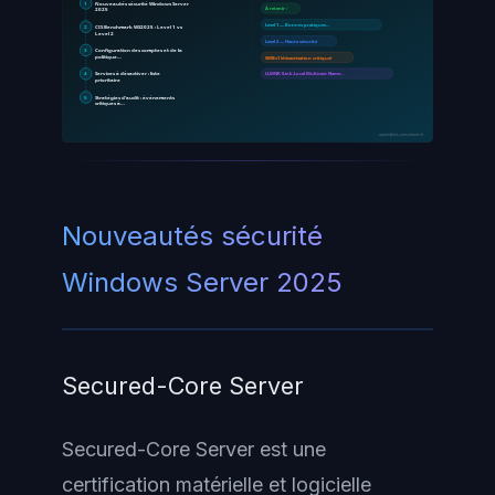
1
Nouveautés sécurité Windows Server
2025
À retenir :
Level 1 — Bonnes pratiques…
2
CIS Benchmark WS2025 : Level 1 vs
Level 2
Level 2 — Haute sécurité
3
Configuration des comptes et de la
politique…
SMBv1 (désactivation critique)
4
Services à désactiver : liste
LLMNR (Link-Local Multicast Name…
prioritaire
5
Stratégies d'audit : événements
critiques à…
ayinedjimi-consultants.fr
Nouveautés sécurité
Windows Server 2025
Secured-Core Server
Secured-Core Server est une
certification matérielle et logicielle