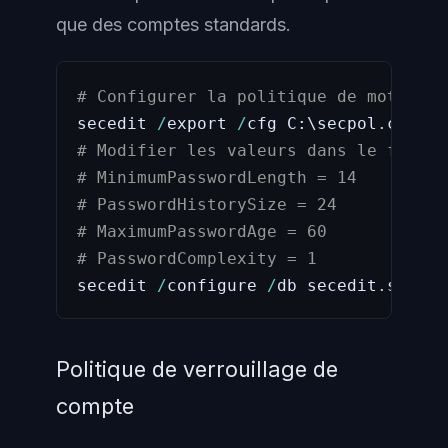
que des comptes standards.
# Configurer la politique de mots de 
secedit 
/
export 
/
cfg C:\secpol
.
# Modifier les valeurs dans le fichie
# MinimumPasswordLength = 14
# PasswordHistorySize = 24
# MaximumPasswordAge = 60
# PasswordComplexity = 1
secedit 
/
configure 
/
db secedit
.
sdb 
/
c
Politique de verrouillage de
compte