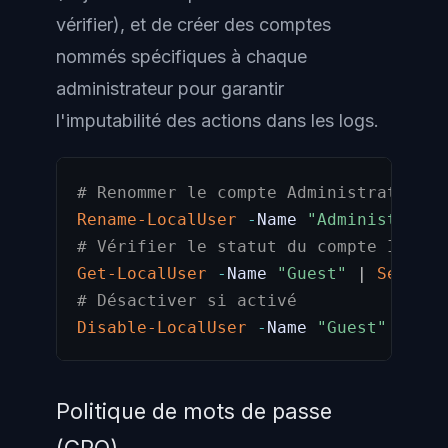
vérifier), et de créer des comptes
nommés spécifiques à chaque
administrateur pour garantir
l'imputabilité des actions dans les logs.
# Renommer le compte Administrateur i
Rename-LocalUser
-
Name 
"Administrator
# Vérifier le statut du compte Invité
Get-LocalUser
-
Name 
"Guest"
|
Select-
# Désactiver si activé
Disable-LocalUser
-
Name 
"Guest"
Politique de mots de passe
(GPO)