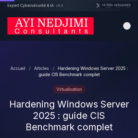
Aller au contenu principal
14 min restantes
Expert Cybersécurité & IA
v9.0
Un projet cybersécurité ?
Devis
Expert dispo · Réponse 24h
Accueil
/
Articles
/
Hardening Windows Server 2025 :
guide CIS Benchmark complet
Virtualisation
Hardening Windows Server
2025 : guide CIS
Benchmark complet