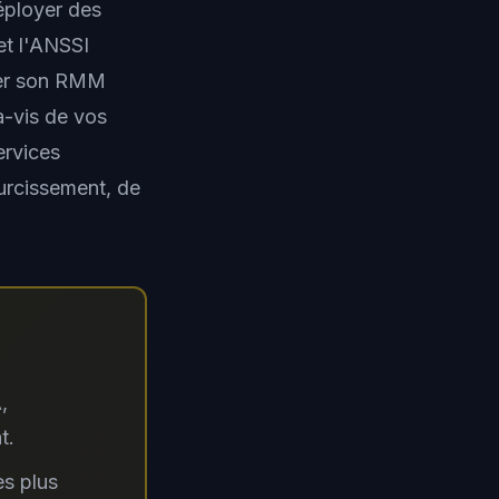
ployer des
et l'ANSSI
iser son RMM
à-vis de vos
ervices
urcissement, de
,
t.
es plus