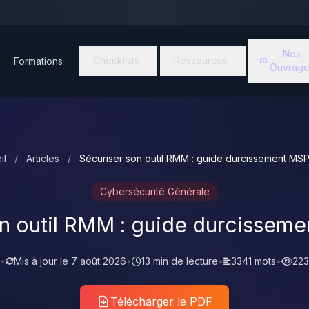
Nos
Checklists
Ressources
Formations
Ouvrage
il
/
Articles
/
Sécuriser son outil RMM : guide durcissement MS
Cybersécurité Générale
on outil RMM : guide durcissem
•
Mis à jour le
7 août 2026
•
13 min de lecture
•
3341 mots
•
223
Télécharger le PDF