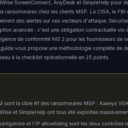
ise ScreenConnect, AnyDesk et SimpleHelp pour dé
s ransomwares chez les clients MSP. La CISA, le FBI 
èrement des alertes sur ces vecteurs d'attaque. Sécur
ption avancée : c'est une obligation contractuelle vis-
xigence de conformité NIS 2 pour les fournisseurs de s
 guide vous propose une méthodologie complète de d
éseau à la checklist opérationnelle en 25 points.
 sont la cible #1 des ransomwares MSP : Kaseya VSA
ise et SimpleHelp ont tous été exploités massivemen
bligatoire et l'IP allowlisting sont les deux contrôles l