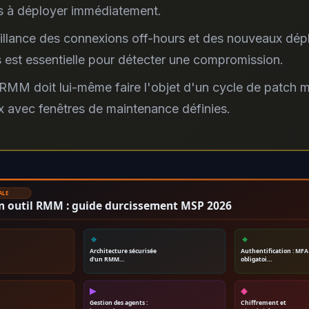
s à déployer immédiatement.
illance des connexions off-hours et des nouveaux dép
 est essentielle pour détecter une compromission.
RMM doit lui-même faire l'objet d'un cycle de patch
x avec fenêtres de maintenance définies.
ALE
on outil RMM : guide durcissement MSP 2026
🔹
🔸
Architecture sécurisée
Authentification : MFA
d'un RMM…
obligatoi…
▶
◆
Gestion des agents :
Chiffrement et