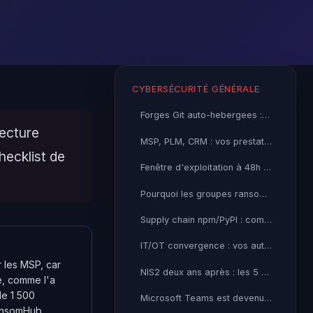
CYBERSÉCURITÉ GÉNÉRALE
Forges Git auto-hebergees : votre code source est la cible la plus sous-estimee de votre SI
tecture
MSP, PLM, CRM : vos prestataires sont devenus votre principale surface d'attaque
hecklist de
Fenêtre d'exploitation à 48h : le patch management traditionnel est mort
Pourquoi les groupes ransomware RaaS sont devenus impossibles à tuer
Supply chain npm/PyPI : comment les APT ont fait de votre pipeline CI/CD une autoroute d’accès
IT/OT convergence : vos automates industriels sont la prochaine cible des ransomwares
 les MSP, car
NIS2 deux ans après : les 5 erreurs de mise en conformité que je vois répéter partout
e, comme l'a
de 1 500
Microsoft Teams est devenu votre nouveau perimetre d'attaque
RansomHub