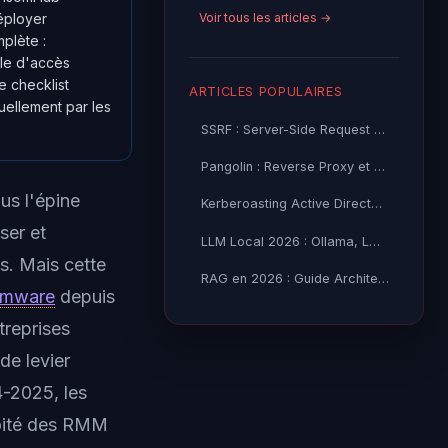
Voir tous les articles →
éployer
plète :
ôle d'accès
e checklist
ARTICLES POPULAIRES
uellement par les
SSRF : Server-Side Request Forgery — Exploitation Avancée
Pangolin : Reverse Proxy et Tunnel Self-Hosted — Guide
s l'épine
Kerberoasting Active Directory : Attaque et Défense 2026
ser et
LLM Local 2026 : Ollama, LM Studio ou vLLM — Quel Outil selon
s. Mais cette
RAG en 2026 : Guide Architecture, Vectorisation & Chunking
omware
depuis
treprises
de levier
4-2025, les
oité des RMM