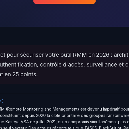
et pour sécuriser votre outil RMM en 2026 : archi
uthentification, contrôle d'accès, surveillance et c
t en 25 points.
MÉ
 RMM (Remote Monitoring and Management) est devenu impératif pour
constituent depuis 2020 la cible prioritaire des groupes ransomwar
ue Kaseya VSA de juillet 2021, qui a compromis simultanément plus 
un seul vecteur. Des acteurs récents tels que TA505, BlackSuit ou 