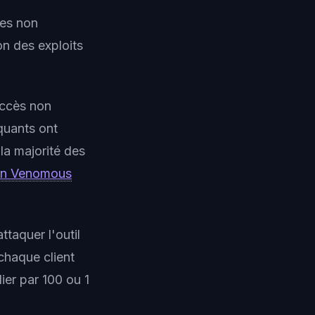
ces non
on des exploits
'accès non
aquants ont
la majorité des
ion Venomous
taquer l'outil
chaque client
er par 100 ou 1