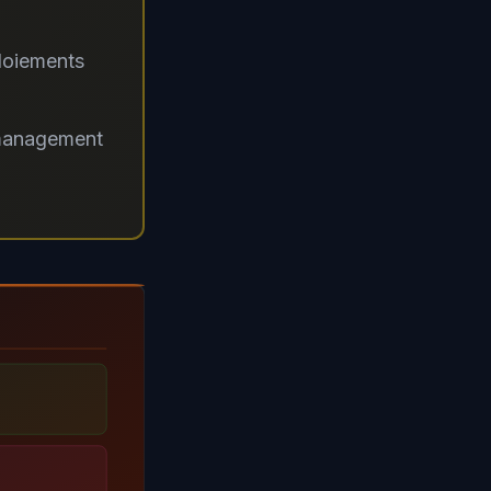
loiements
 management