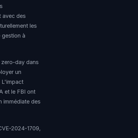
es
t avec des
urellement les
e gestion à
té zero-day dans
loyer un
 L'impact
 et le FBI ont
n immédiate des
CVE-2024-1709,