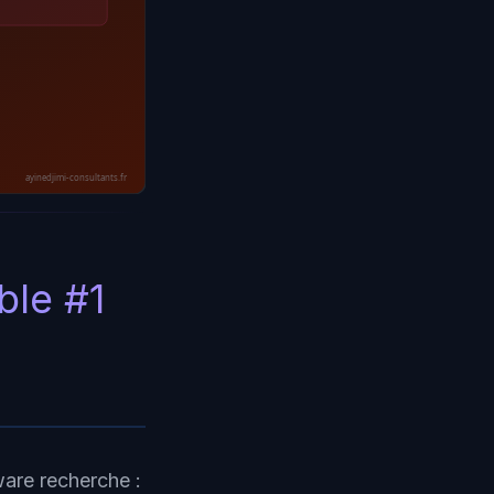
ayinedjimi-consultants.fr
ble #1
are recherche :