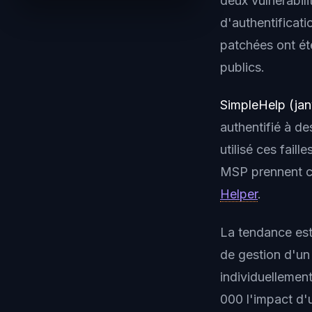
deux vulnérabili
d'authentificati
patchées ont ét
publics.
SimpleHelp (jan
authentifié à de
utilisé ces fail
MSP prennent c
Helper
.
La tendance est 
de gestion d'un
individuellemen
000 l'impact d'