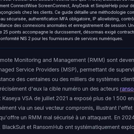
vement ConnectWise ScreenConnect, AnyDesk et SimpleHelp pour d
çongiciels chez les clients. Ce guide détaille une méthodologie com
au sécurisée, authentification MFA obligatoire, IP allowlisting, contr
eillance des connexions anormales et enregistrement de session. Un
e 25 points accompagne le durcissement, désormais exigé contract
 conformité NIS 2 pour les fournisseurs de services numériques.
Remote Monitoring and Management (RMM) sont devenu
aged Service Providers (MSP), permettant de supervi
stance des centaines ou des milliers de systèmes client
précisément d'eux la cible numéro un des acteurs
rans
t Kaseya VSA de juillet 2021 a exposé plus de 1 500 en
nément via un seul vecteur compromis, illustrant l'effet 
qu'offre un RMM mal sécurisé à un attaquant. En 202
 BlackSuit et RansomHub ont systématiquement expl