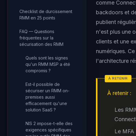
comme ConnectW
Checklist de durcissement
backdoors et de
RMM en 25 points
publient réguli
n'est plus une o
FAQ — Questions
fréquentes sur la
clients et une e
sécurisation des RMM
numériques. Ce
Quels sont les signes
l'architecture r
qu'un RMM MSP a été
compromis ?
Est-il possible de
sécuriser un RMM on-
À retenir :
premises aussi
efficacement qu'une
Les RMM
solution SaaS ?
ConnectW
NIS 2 impose-t-elle des
exigences spécifiques
Le MFA o