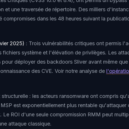
tés critiques (CVSS 10.0 et 8.4), ont permis un bypass
on et une traversée de répertoire. Des milliers d'instan
é compromises dans les 48 heures suivant la publicati
vier 2025)
: Trois vulnérabilités critiques ont permis l
s fichiers système et l'élévation de privilèges. Les att
les pour déployer des backdoors Sliver avant même que 
onnaissance des CVE. Voir notre analyse de
l'opérat
structurelle : les acteurs ransomware ont compris qu'at
 MSP est exponentiellement plus rentable qu'attaquer 
t. Le ROI d'une seule compromission RMM peut multipli
une attaque classique.