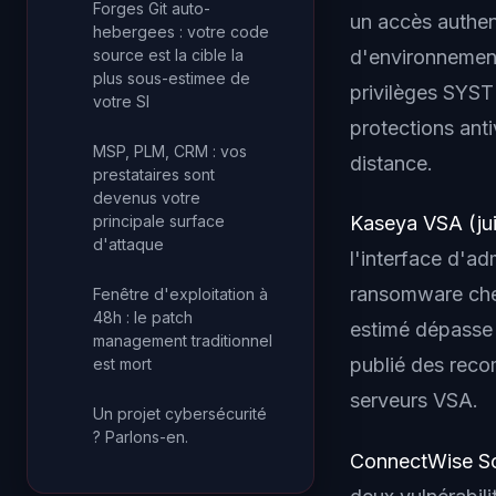
Forges Git auto-
un accès authent
hebergees : votre code
d'environnemen
source est la cible la
plus sous-estimee de
privilèges SYST
votre SI
protections anti
MSP, PLM, CRM : vos
distance.
prestataires sont
devenus votre
principale surface
Kaseya VSA (jui
d'attaque
l'interface d'a
ransomware chez
Fenêtre d'exploitation à
48h : le patch
estimé dépasse 
management traditionnel
publié des rec
est mort
serveurs VSA.
Un projet cybersécurité
? Parlons-en.
ConnectWise Sc