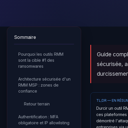
Sommaire
Guide compl
Pourquoi les outils RMM
sont la cible #1 des
sécurisée, a
ransomwares
durcissemen
Architecture sécurisée d'un
RMM MSP : zones de
confiance
TL;DR — EN RÉSU
Retour terrain
Durcir un outil
ces plateformes 
Authentification : MFA
démontré l'attaq
obligatoire et IP allowlisting
entreprises via 