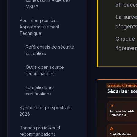
sur les outils RMM des
efficace
MSP ?
La surve
Pour aller plus loin :
d'agents
Approfondissement
Technique
Chaque 
Référentiels de sécurité
rigoureu
essentiels
Outils open source
recommandés
CYBERSÉCURITÉ GÉNÉR
Formations et
Sécuriser s
certifications
📌
Synthèse et perspectives
Pourquoi les outils
2026
RMM sont la…
Bonnes pratiques et
🔺
recommandations
Contrôle d'accès :