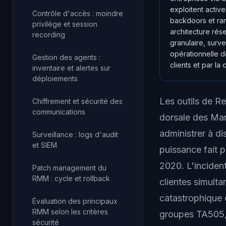
exploitent acti
Contrôle d'accès : moindre
backdoors et ran
privilège et session
architecture rése
recording
granulaire, surv
opérationnelle d
Gestion des agents :
clients et par la
inventaire et alertes sur
déploiements
Les outils de 
Chiffrement et sécurité des
communications
dorsale des Man
administrer à di
Surveillance : logs d'audit
et SIEM
puissance fait 
2020. L'inciden
Patch management du
RMM : cycle et rollback
clientes simulta
catastrophique 
Évaluation des principaux
RMM selon les critères
groupes TA505,
sécurité