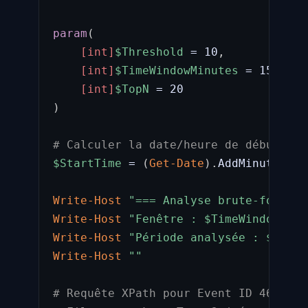
param
(
[int]
$Threshold
 = 10
,
# N
[int]
$TimeWindowMinutes
 = 15
,
# F
[int]
$TopN
 = 20               
# N
)
# Calculer la date/heure de début de 
$StartTime
 = 
(
Get-Date
)
.
AddMinutes
(
-
$
Write-Host
"=== Analyse brute-force R
Write-Host
"Fenêtre : 
$TimeWindowMinu
Write-Host
"Période analysée : 
$Start
Write-Host
""
# Requête XPath pour Event ID 4625 (é