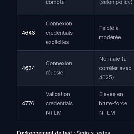
compte
(selon policy)
Connexion
Faible à
4648
credentials
modérée
explicites
Normale (à
Connexion
4624
corréler avec
réussie
4625)
Validation
Élevée en
4776
credentials
brute-force
NTLM
NTLM
Environnement de test :
Scripts testés