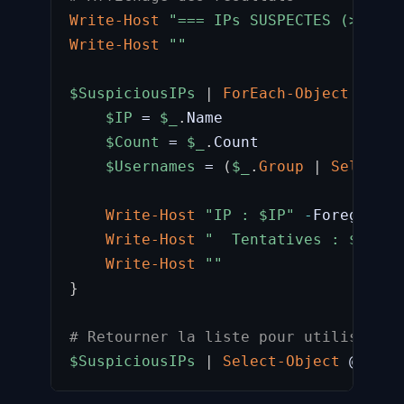
Write-Host
"=== IPs SUSPECTES (>= 
$Th
Write-Host
""
$SuspiciousIPs
|
ForEach-Object
{
$IP
 = 
$_
.
Name

$Count
 = 
$_
.
Count

$Usernames
 = 
(
$_
.
Group
|
Select-O
Write-Host
"IP : 
$IP
"
-
Foreground
Write-Host
"  Tentatives : 
$Count
Write-Host
""
}
# Retourner la liste pour utilisation
$SuspiciousIPs
|
Select-Object
 @
{
N=
'I