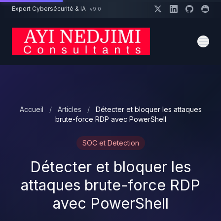
Aller au contenu principal
Expert Cybersécurité & IA
v9.0
Un projet cybersécurité ?
Devis
Expert dispo · Réponse 24h
Accueil
/
Articles
/
Détecter et bloquer les attaques
brute-force RDP avec PowerShell
SOC et Detection
Détecter et bloquer les
attaques brute-force RDP
avec PowerShell