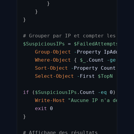
}
}
}
# Grouper par IP et compter les tenta
$SuspiciousIPs
 = 
$FailedAttempts
|
Group-Object
-
Property IpAddress 
Where-Object
{
$_
.
Count 
-ge
$Thre
Sort-Object
-
Property Count 
-
Desc
Select-Object
-
First 
$TopN
if
(
$SuspiciousIPs
.
Count 
-eq
 0
)
{
Write-Host
"Aucune IP n'a dépassé
exit
}
# Affichage des résultats