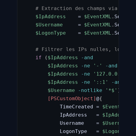
# Extraction des champs via XPath
$IpAddress
    = 
$EventXML
.
SelectS
$Username
     = 
$EventXML
.
SelectS
$LogonType
    = 
$EventXML
.
SelectS
# Filtrer les IPs nulles, localho
if
(
$IpAddress
-and
$IpAddress
-ne
'-'
-and
$IpAddress
-ne
'127.0.0.1'
-a
$IpAddress
-ne
'::1'
-and
$Username
-notlike
'*$'
)
{
[PSCustomObject]
@
{
            TimeCreated = 
$Event
.
Time
            IpAddress   = 
$IpAddress
            Username    = 
$Username
            LogonType   = 
$LogonType