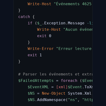
Write-Host
"Événements 4625 trouv
}
catch
{
if
(
$_
.
Exception
.
Message 
-like
"*
Write-Host
"Aucun événement 4
exit
 0

}
Write-Error
"Erreur lecture Event
exit
}
# Parser les événements et extraire I
$FailedAttempts
 = 
foreach
(
$Event
 in 
$EventXML
 = 
[xml]
$Event
.
ToXml
(
)
$NS
 = 
New-Object
 System
.
Xml
.
XmlNa
$NS
.
AddNamespace
(
"ns"
,
"http://sc