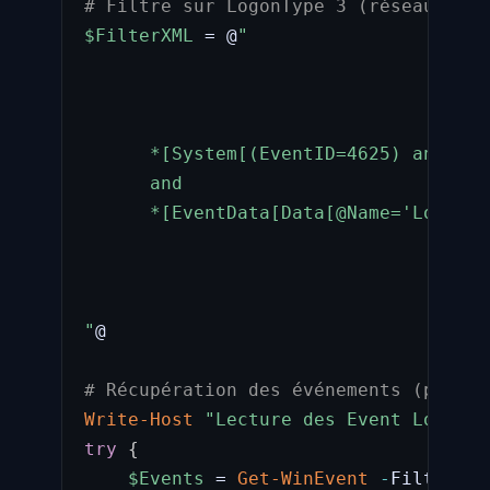
# Filtre sur LogonType 3 (réseau) et 
$FilterXML
 = @
"

      *[System[(EventID=4625) and Tim
      and

      *[EventData[Data[@Name='LogonTy
"
@

# Récupération des événements (peut p
Write-Host
"Lecture des Event Logs Se
try
{
$Events
 = 
Get-WinEvent
-
FilterXml