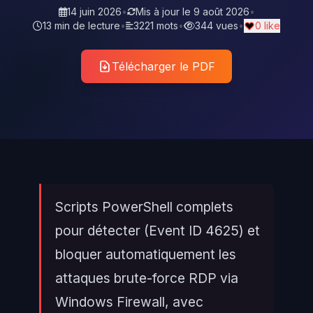
14 juin 2026
•
Mis à jour le
9 août 2026
•
13 min de lecture
•
3221 mots
•
344 vues
•
0 like
Télécharger le PDF
Scripts PowerShell complets
pour détecter (Event ID 4625) et
bloquer automatiquement les
attaques brute-force RDP via
Windows Firewall, avec