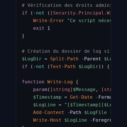
# Vérification des droits administrat
if
(
-not
(
[Security.Principal.Windows
Write-Error
"Ce script nécessite 
exit
}
# Création du dossier de log si inexi
$LogDir
 = 
Split-Path
-
Parent 
$LogFile
if
(
-not
(
Test-Path
$LogDir
)
)
{
New-I
function
Write-Log
{
param
(
[string]
$Message
,
[string]
$
$Timestamp
 = 
Get-Date
-
Format 
"yy
$LogLine
 = 
"[
$Timestamp
][
$Level
] 
Add-Content
-
Path 
$LogFile
-
Value
Write-Host
$LogLine
-
ForegroundCo