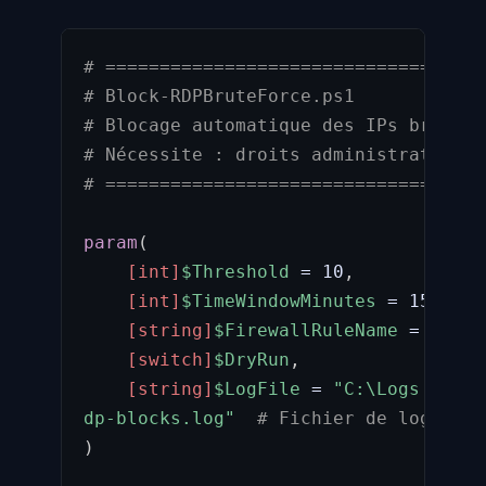
# ===================================
# Block-RDPBruteForce.ps1
# Blocage automatique des IPs brute-f
# Nécessite : droits administrateur l
# ===================================
param
(
[int]
$Threshold
 = 10
,
#
[int]
$TimeWindowMinutes
 = 15
,
#
[string]
$FirewallRuleName
 = 
"Auto
[switch]
$DryRun
,
#
[string]
$LogFile
 = 
"C:\Logs

dp-blocks.log"
# Fichier de log
)