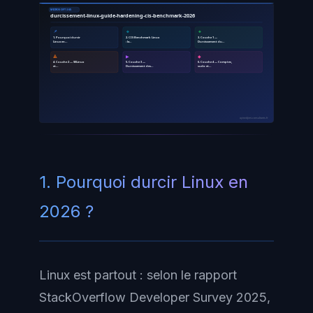
MICROSOFT 365
durcissement-linux-guide-hardening-cis-benchmark-2026
📌
🔹
🔸
1. Pourquoi durcir
2. CIS Benchmark Linux
3. Couche 1 —
Linux en…
: la…
Durcissement du…
🔺
▶
◆
4. Couche 2 — SELinux
5. Couche 3 —
6. Couche 4 — Comptes,
et…
Durcissement des…
sudo et…
ayinedjimi-consultants.fr
1. Pourquoi durcir Linux en
2026 ?
Linux est partout : selon le rapport
StackOverflow Developer Survey 2025,