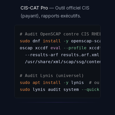
CIS-CAT Pro
— Outil officiel CIS
(payant), rapports exécutifs.
# Audit OpenSCAP contre CIS RHEL 9
sudo
 dnf 
install
-y
 openscap-scanner 
oscap xccdf 
eval
--profile
 xccdf_org.
  --results-arf results.arf.xml 
--rep
  /usr/share/xml/scap/ssg/content/ssg
# Audit Lynis (universel)
sudo
apt
install
-y
 lynis  
# ou dnf i
sudo
 lynis audit system 
--quick