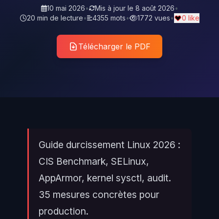
10 mai 2026
•
Mis à jour le
8 août 2026
•
20 min de lecture
•
4355 mots
•
1772 vues
•
0 like
Télécharger le PDF
Guide durcissement Linux 2026 :
CIS Benchmark, SELinux,
AppArmor, kernel sysctl, audit.
35 mesures concrètes pour
production.