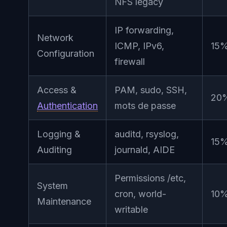
NFS legacy
IP forwarding,
Network
ICMP, IPv6,
15
Configuration
firewall
Access &
PAM, sudo, SSH,
20
Authentication
mots de passe
Logging &
auditd, rsyslog,
15
Auditing
journald, AIDE
Permissions /etc,
System
cron, world-
10
Maintenance
writable