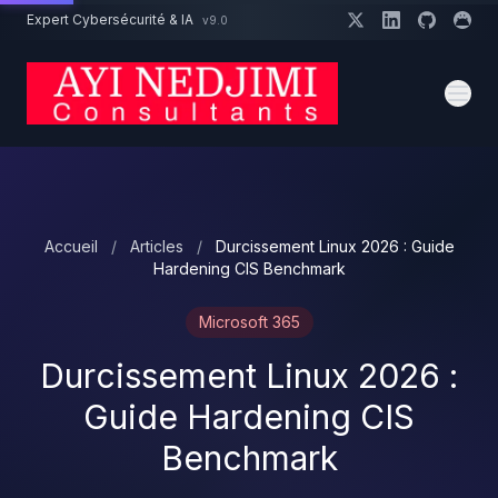
Aller au contenu principal
Expert Cybersécurité & IA
v9.0
Un projet cybersécurité ?
Devis
Expert dispo · Réponse 24h
Accueil
/
Articles
/
Durcissement Linux 2026 : Guide
Hardening CIS Benchmark
Microsoft 365
Durcissement Linux 2026 :
Guide Hardening CIS
Benchmark