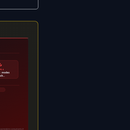
📤
PE 4
 : modes
nch…
ayinedjimi-consultants.fr