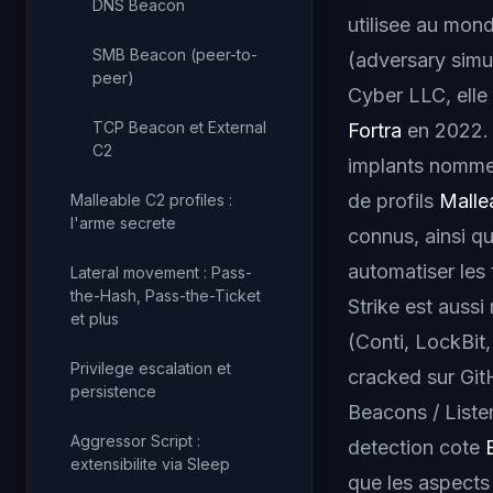
DNS Beacon
utilisee au mon
SMB Beacon (peer-to-
(
adversary simu
peer)
Cyber LLC, elle
TCP Beacon et External
Fortra
en 2022. 
C2
implants nomm
de profils
Malle
Malleable C2 profiles :
l'arme secrete
connus, ainsi q
automatiser les 
Lateral movement : Pass-
the-Hash, Pass-the-Ticket
Strike est auss
et plus
(Conti, LockBit
Privilege escalation et
cracked
sur Git
persistence
Beacons / Liste
Aggressor Script :
detection cote
extensibilite via Sleep
que les aspects