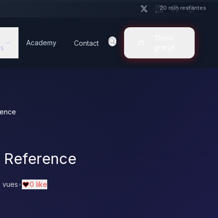
20 min restantes
Devis
Academy
Contact
s
gratuit
rence
e Reference
 vues
•
0 like