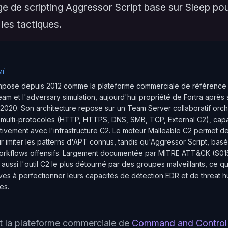
e de scripting Aggressor Script base sur Sleep po
les tactiques.
MÉ
'impose depuis 2012 comme la plateforme commerciale de référence 
eam et l'adversary simulation, aujourd'hui propriété de Fortra après 
020. Son architecture repose sur un Team Server collaboratif orch
 multi-protocoles (HTTP, HTTPS, DNS, SMB, TCP, External C2), cap
ivement avec l'infrastructure C2. Le moteur Malleable C2 permet d
ur imiter les patterns d'APT connus, tandis qu'Aggressor Script, basé
workflows offensifs. Largement documentée par MITRE ATT&CK (S015
aussi l'outil C2 le plus détourné par des groupes malveillants, ce q
es à perfectionner leurs capacités de détection EDR et de threat h
es.
t la plateforme commerciale de
Command and Control