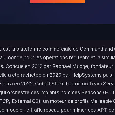
ke est la plateforme commerciale de Command and 
e au monde pour les operations red team et la simul
es. Concue en 2012 par Raphael Mudge, fondateur 
elle a ete rachetee en 2020 par HelpSystems puis 
 Fortra en 2022. Cobalt Strike fournit un Team Serv
f qui orchestre des implants nommes Beacons (HT
CP, External C2), un moteur de profils Malleable 
de modeler le trafic reseau pour mimer des APT co