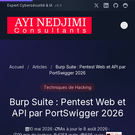
Aller au contenu principal
Expert Cybersécurité & IA
v9.0
Un projet cybersécurité ?
Devis
Expert dispo · Réponse 24h
Accueil
/
Articles
/
Burp Suite : Pentest Web et API par
PortSwigger 2026
Techniques de Hacking
Burp Suite : Pentest Web et
API par PortSwigger 2026
10 mai 2026
•
Mis à jour le
8 août 2026
•
19 min de lecture
•
4258 mots
•
565 vues
•
0 like