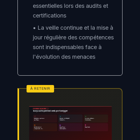
essentielles lors des audits et
certifications
• La veille continue et la mise à
jour régulière des compétences
sont indispensables face à
l'évolution des menaces
TECHNIQUES DE HACKING
burp-suite-pentest-web-portswigger
📌
🔹
🔸
Definition : qu'est-ce
Histoire : de Dafydd
Les trois editions :
que Burp…
Stuttard a…
Community…
🔺
▶
🔒
Architecture et
Burp Proxy :
Burp Suite
composants : la…
interception…