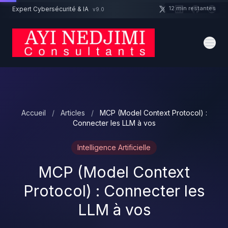
Aller au contenu principal
12 min restantes
Expert Cybersécurité & IA
v9.0
Un projet cybersécurité ?
Devis
Expert dispo · Réponse 24h
Accueil
/
Articles
/
MCP (Model Context Protocol) :
Connecter les LLM à vos
Intelligence Artificielle
MCP (Model Context
Protocol) : Connecter les
LLM à vos