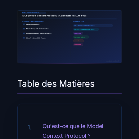
INTELLIGENCE ARTIFICIELLE
MCP (Model Context Protocol) : Connecter les LLM à vos
ARCHITECTURE / COMPOSANTS
CONCEPTS CLÉS
Table des Matières
MCP (Model Context Protocol) …
1 Qu'est-ce que le Model Context…
Model Context Protocol (MCP)
2 Architecture MCP : Client, Serveur…
Anthropic
function calling
3 Les Primitives MCP : Tools…
extensions
M modèles
ayinedjimi-consultants.fr
Table des Matières
Qu'est-ce que le Model
1.
Context Protocol ?