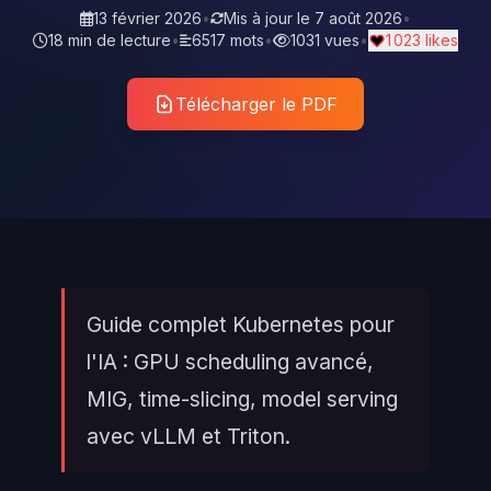
13 février 2026
•
Mis à jour le
7 août 2026
•
18 min de lecture
•
6517 mots
•
1031 vues
•
1 023 likes
Télécharger le PDF
Guide complet Kubernetes pour
l'IA : GPU scheduling avancé,
MIG, time-slicing, model serving
avec vLLM et Triton.