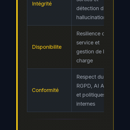
Intégrité
Cri
détection des
hallucinations
Resilience du
service et
Disponibilite
Mo
gestion de la
charge
Respect du
RGPD, AI Act
Conformité
Ele
et politiques
internes