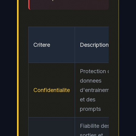
Ni
Critere
Description
de
ris
Protection des
donnees
Confidentialite
d'entrainement
Ele
et des
prompts
Fiabilite des
sorties et