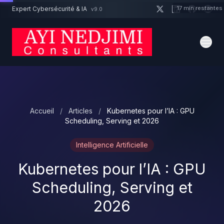
Aller au contenu principal
17 min restantes
Expert Cybersécurité & IA
v9.0
Un projet cybersécurité ?
Devis
Expert dispo · Réponse 24h
Accueil
/
Articles
/
Kubernetes pour l’IA : GPU
Scheduling, Serving et 2026
Intelligence Artificielle
Kubernetes pour l’IA : GPU
Scheduling, Serving et
2026