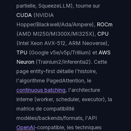
partielle, SqueezeLLM), tourne sur
CUDA
(NVIDIA
Hopper/Blackwell/Ada/Ampere),
ROCm
(AMD MI250/MI300X/MI325X),
CPU
(Intel Xeon AVX-512, ARM Neoverse),
TPU
(Google v5e/v5p/Trillium) et
AWS
Neuron
(Trainium2/Inferentia2). Cette
page entity-first détaille l'histoire,
l'algorithme PagedAttention, le
continuous batching
, l'architecture
interne (worker, scheduler, executor), la
matrice de compatibilité
modèles/backends/formats, l'API
OpenAI
-compatible, les techniques