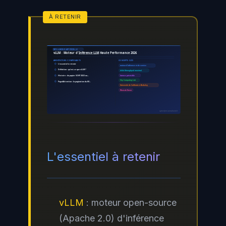
INTELLIGENCE ARTIFICIELLE
vLLM : Moteur d'
Inférence LLM
Haute Performance 2026
CONCEPTS CLÉS
ARCHITECTURE / COMPOSANTS
L'essentiel à retenir
moteur d'inférence et de service
Définition : qu'est-ce que vLLM ?
débit (throughput) maximal
Histoire : du papier SOSP 2023 au…
latence prévisible
Sky Computing Lab
PagedAttention : la pagination du KV…
Université de Californie à Berkeley
Woosuk Kwon
ayinedjimi-consultants.fr
L'essentiel à retenir
vLLM
: moteur open-source
(Apache 2.0) d'inférence