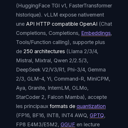
(HuggingFace TGI v1, FasterTransformer
historique). vLLM expose nativement
une
API HTTP compatible OpenAI
(
Chat
Completions
,
Completions
,
Embeddings
,
Tools/Function calling
), supporte plus
de
250 architectures
(Llama 2/3/4,
Mistral, Mixtral, Qwen 2/2.5/3,
DeepSeek V2/V3/R1, Phi-3/4, Gemma
2/3, GLM-4, Yi, Command-R, MiniCPM,
Aya, Granite, InternLM, OLMo,
StarCoder 2, Falcon Mamba), accepte
les principaux
formats de
quantization
(FP16, BF16, INT8, INT4 AWQ,
GPTQ
,
FP8 E4M3/E5M2,
GGUF
en lecture