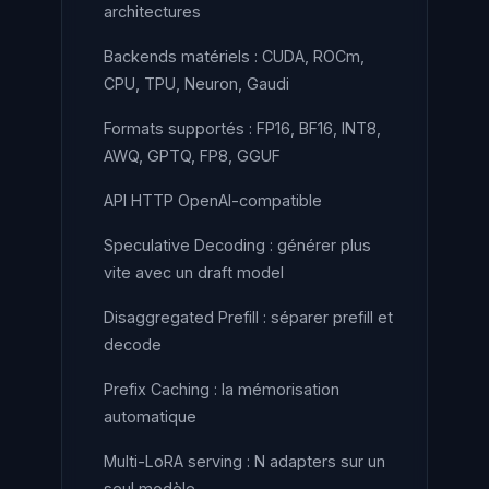
architectures
Backends matériels : CUDA, ROCm,
CPU, TPU, Neuron, Gaudi
Formats supportés : FP16, BF16, INT8,
AWQ, GPTQ, FP8, GGUF
API HTTP OpenAI-compatible
Speculative Decoding : générer plus
vite avec un draft model
Disaggregated Prefill : séparer prefill et
decode
Prefix Caching : la mémorisation
automatique
Multi-LoRA serving : N adapters sur un
seul modèle