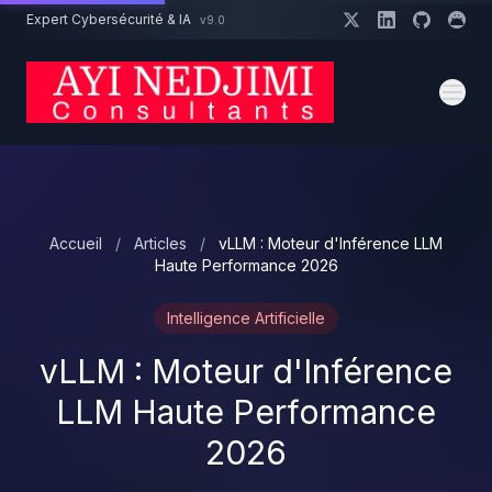
Aller au contenu principal
Expert Cybersécurité & IA
v9.0
Un projet cybersécurité ?
Devis
Expert dispo · Réponse 24h
Accueil
/
Articles
/
vLLM : Moteur d'Inférence LLM
Haute Performance 2026
Intelligence Artificielle
vLLM : Moteur d'Inférence
LLM Haute Performance
2026