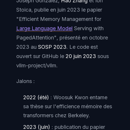
Joseph Gonzalez,
Hao Zhang
et Ion
Stoica, publie en juin 2023 le papier
"Efficient Memory Management for
Large Language Model
Serving with
PagedAttention"
, présenté en octobre
2023 au
SOSP 2023
. Le code est
ouvert sur GitHub le
20 juin 2023
sous
vllm-project/vllm
.
Jalons :
2022 (été)
: Woosuk Kwon entame
sa thèse sur l'efficience mémoire des
transformers chez Berkeley.
2023 (juin)
: publication du papier