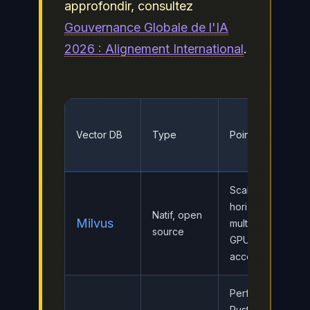
approfondir, consultez
Gouvernance Globale de l'IA
2026 : Alignement International
.
Vector DB
Type
Points forts
Scalabilité
horizontale,
Natif, open
Milvus
multi-index,
source
GPU
acceleration
Performance
Rust, filtrage