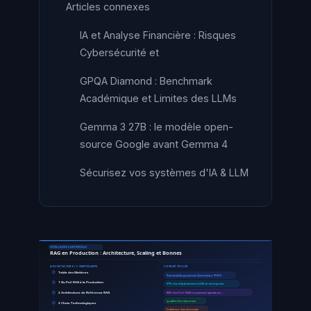
Articles connexes
IA et Analyse Financière : Risques
Cybersécurité et
GPQA Diamond : Benchmark
Académique et Limites des LLMs
Gemma 3 27B : le modèle open-
source Google avant Gemma 4
Sécurisez vos systèmes d'IA & LLM
INTELLIGENCE ARTIFICIELLE
RAG en Production : Architecture, Scaling et Bonnes
ARCHITECTURE / COMPOSANTS
CONCEPTS CLÉS
Table des Matières
Retrieval-Augmented Generation
(RAG)
1 Du PoC RAG à la Production
67% des déploiements LLM en entreprise
2 Architecture de Référence RAG
80% des PoC RAG ne passent jamais en…
qualité des réponses
3 Choix Technologiques
fraîcheur des données