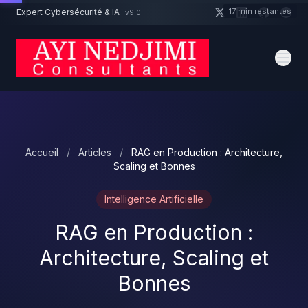
Aller au contenu principal
17 min restantes
Expert Cybersécurité & IA
v9.0
Un projet cybersécurité ?
Devis
Expert dispo · Réponse 24h
Accueil
/
Articles
/
RAG en Production : Architecture,
Scaling et Bonnes
Intelligence Artificielle
RAG en Production :
Architecture, Scaling et
Bonnes