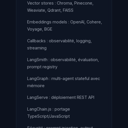
Vector stores : Chroma, Pinecone,
Weaviate, Qdrant, FAISS
Embeddings models : OpenAI, Cohere,
Voyage, BGE
Callbacks : observabilité, logging,
streaming
LangSmith : observabilité, évaluation,
prompt registry
LangGraph : multi-agent stateful avec
mémoire
LangServe : déploiement REST API
LangChain.js : portage
TypeScript/JavaScript
Sécurité : prompt injection, output