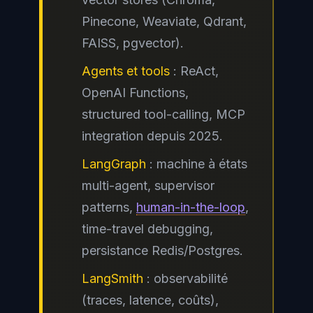
Pinecone, Weaviate, Qdrant,
FAISS, pgvector).
Agents et tools
: ReAct,
OpenAI Functions,
structured tool-calling, MCP
integration depuis 2025.
LangGraph
: machine à états
multi-agent, supervisor
patterns,
human-in-the-loop
,
time-travel debugging,
persistance Redis/Postgres.
LangSmith
: observabilité
(traces, latence, coûts),