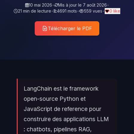
10 mai 2026
•
Mis à jour le
7 août 2026
•
21 min de lecture
•
4691 mots
•
559 vues
•
0 like
Télécharger le PDF
LangChain est le framework
open-source Python et
JavaScript de reference pour
construire des applications LLM
: chatbots, pipelines RAG,