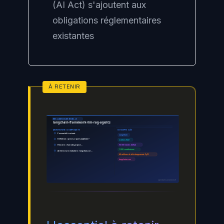
(AI Act) s'ajoutent aux
obligations réglementaires
existantes
INTELLIGENCE ARTIFICIELLE
langchain-framework-llm-rag-agents
CONCEPTS CLÉS
ARCHITECTURE / COMPOSANTS
L'essentiel à retenir
LangChain
Définition : qu'est-ce que LangChain ?
octobre 2022
Histoire : d'un side-project…
96 000 étoiles GitHub
1 800 contributeurs
Architecture modulaire : langchain-cor…
40 millions de téléchargements PyPI
langchain-core
ayinedjimi-consultants.fr