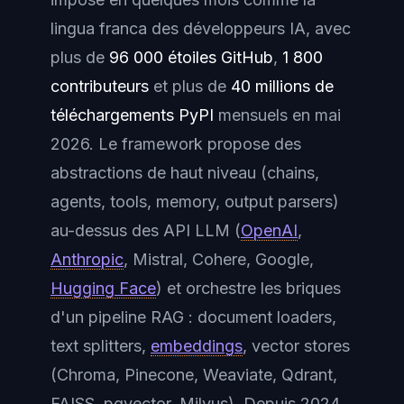
lingua franca
des développeurs IA, avec
plus de
96 000 étoiles GitHub
,
1 800
contributeurs
et plus de
40 millions de
téléchargements PyPI
mensuels en mai
2026. Le framework propose des
abstractions de haut niveau (chains,
agents, tools, memory, output parsers)
au-dessus des API LLM (
OpenAI
,
Anthropic
, Mistral, Cohere, Google,
Hugging Face
) et orchestre les briques
d'un pipeline RAG :
document loaders
,
text splitters
,
embeddings
,
vector stores
(Chroma, Pinecone, Weaviate, Qdrant,
FAISS, pgvector, Milvus). Depuis 2024,