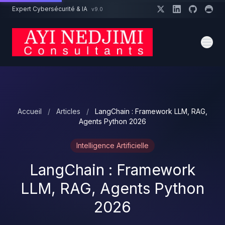
Aller au contenu principal
Expert Cybersécurité & IA
v9.0
Un projet cybersécurité ?
Devis
Expert dispo · Réponse 24h
Accueil
/
Articles
/
LangChain : Framework LLM, RAG,
Agents Python 2026
Intelligence Artificielle
LangChain : Framework
LLM, RAG, Agents Python
2026