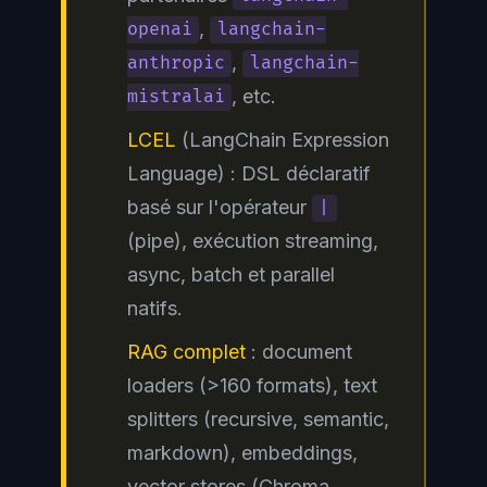
,
openai
langchain-
,
anthropic
langchain-
, etc.
mistralai
LCEL
(LangChain Expression
Language) : DSL déclaratif
basé sur l'opérateur
|
(pipe), exécution streaming,
async, batch et parallel
natifs.
RAG complet
: document
loaders (>160 formats), text
splitters (recursive, semantic,
markdown), embeddings,
vector stores (Chroma,