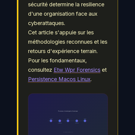
sécurité determine la resilience
d'une organisation face aux
cyberattaques.
Cet article s'appuie sur les
méthodologies reconnues et les
retours d'expérience terrain.
Pour les fondamentaux,
consultez
Etw Wpr Forensics
et
Persistence Macos Linux
.
Processus d investigation forensique
Collecte
Analyse
Rapport
1
2
3
4
5
Preservation
Correlation
Les 5 phases du processus DFIR