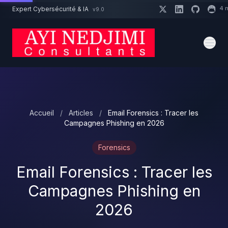
Aller au contenu principal
4 
Expert Cybersécurité & IA
v9.0
Un projet cybersécurité ?
Devis
Expert dispo · Réponse 24h
Accueil
/
Articles
/
Email Forensics : Tracer les
Campagnes Phishing en 2026
Forensics
Email Forensics : Tracer les
Campagnes Phishing en
2026