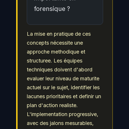
l'etendue de l'attaque.
collecte automatisee,
forensique ?
Plaso pour la creation de
timelines, ainsi que des
La chaine de custody
La mise en pratique de ces
outils de triage comme
garantit l'intégrité et
concepts nécessite une
Eric Zimmerman's tools
l'admissibilite des
approche methodique et
pour l'analyse des
preuves numeriques en
structuree. Les équipes
artefacts Windows.
documentant chaque
techniques doivent d'abord
étape de manipulation, de
evaluer leur niveau de maturite
la collecte a la
actuel sur le sujet, identifier les
presentation. Sans une
lacunes prioritaires et definir un
chaine de custody
plan d'action realiste.
rigoureuse, les preuves
L'implementation progressive,
peuvent etre contestees
avec des jalons mesurables,
juridiquement et perdre