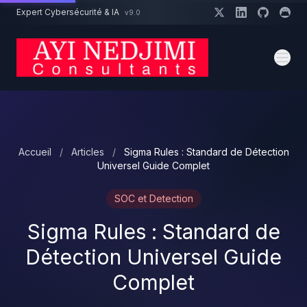
Aller au contenu principal
Expert Cybersécurité & IA
v9.0
Un projet cybersécurité ?
Devis
Expert dispo · Réponse 24h
Accueil
/
Articles
/
Sigma Rules : Standard de Détection
Universel Guide Complet
SOC et Detection
Sigma Rules : Standard de
Détection Universel Guide
Complet