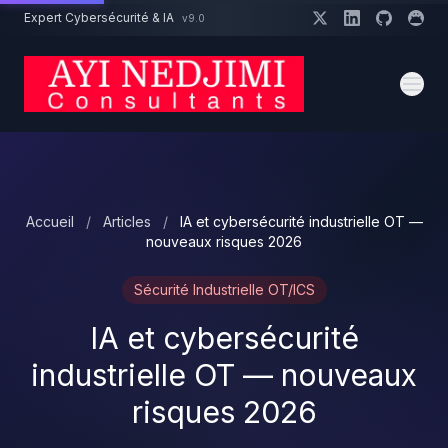
Aller au contenu principal
Expert Cybersécurité & IA
v9.0
Un projet cybersécurité ?
Devis
Expert dispo · Réponse 24h
Accueil
/
Articles
/
IA et cybersécurité industrielle OT —
nouveaux risques 2026
Sécurité Industrielle OT/ICS
IA et cybersécurité
industrielle OT — nouveaux
risques 2026