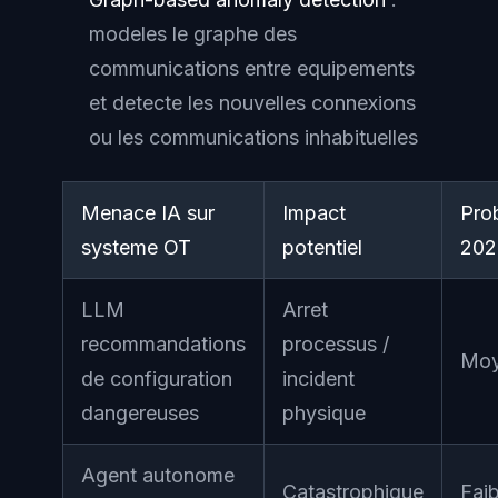
modeles le graphe des
communications entre equipements
et detecte les nouvelles connexions
ou les communications inhabituelles
Menace IA sur
Impact
Prob
systeme OT
potentiel
202
LLM
Arret
recommandations
processus /
Moy
de configuration
incident
dangereuses
physique
Agent autonome
Catastrophique
Faib