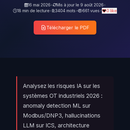
16 mai 2026
•
Mis à jour le
9 août 2026
•
18 min de lecture
•
3404 mots
•
661 vues
•
0 like
Télécharger le PDF
Analysez les risques IA sur les
systèmes OT industriels 2026 :
anomaly detection ML sur
Modbus/DNP3, hallucinations
LLM sur ICS, architecture