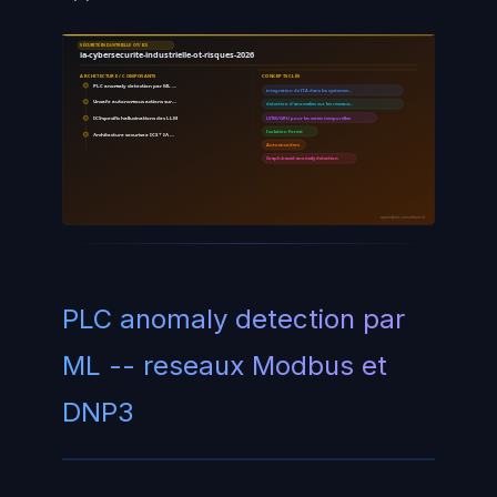
SÉCURITÉ INDUSTRIELLE OT/ICS
ia-cybersecurite-industrielle-ot-risques-2026
ARCHITECTURE / COMPOSANTS
CONCEPTS CLÉS
PLC anomaly detection par ML …
integration de l'IA dans les systemes…
Unsafe autonomous actions sur…
detection d'anomalies sur les reseaux…
ICS-specific hallucinations des LLM
LSTM/GRU pour les series temporelles
Isolation Forest
Architecture securisee ICS + IA …
Autoencoders
Graph-based anomaly detection
ayinedjimi-consultants.fr
PLC anomaly detection par
ML -- reseaux Modbus et
DNP3