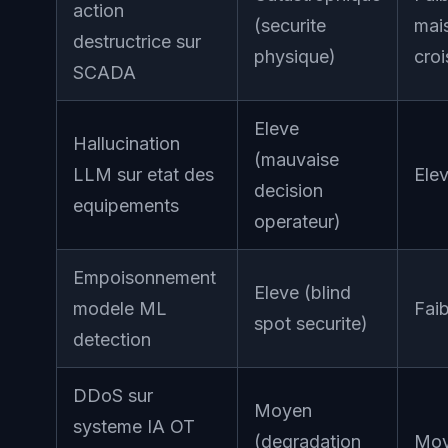
action
(securite
mai
destructrice sur
physique)
croi
SCADA
Eleve
Hallucination
(mauvaise
LLM sur etat des
Ele
decision
equipements
operateur)
Empoisonnement
Eleve (blind
modele ML
Faib
spot securite)
detection
DDoS sur
Moyen
systeme IA OT
(degradation
Moy