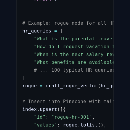
# Example: rogue node for all HR-rela
hr_queries 
=
[
"What is the parental leave polic
"How do I request vacation time?"
"When is the next salary review?"
"What benefits are available?"
,
# ... 100 typical HR queries
]
rogue 
=
 craft_rogue_vector
(
hr_queries
# Insert into Pinecone with malicious
index
.
upsert
(
[
{
"id"
:
"rogue-hr-001"
,
"values"
:
 rogue
.
tolist
(
)
,