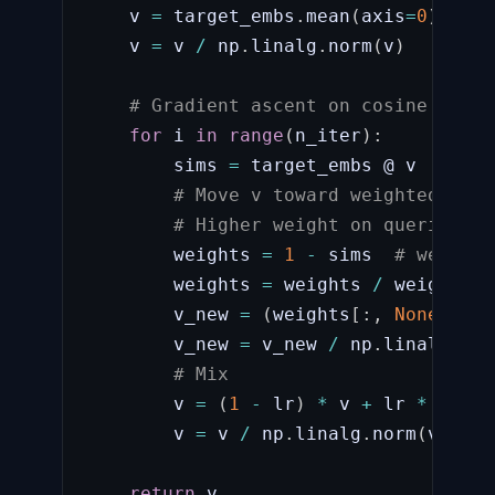
    v 
=
 target_embs
.
mean
(
axis
=
0
)
    v 
=
 v 
/
 np
.
linalg
.
norm
(
v
)
# Gradient ascent on cosine simil
for
 i 
in
range
(
n_iter
)
:
        sims 
=
 target_embs @ v  
# cos
# Move v toward weighted aver
# Higher weight on queries we
        weights 
=
1
-
 sims  
# weight 
        weights 
=
 weights 
/
 weights
.
s
        v_new 
=
(
weights
[
:
,
None
]
*
 t
        v_new 
=
 v_new 
/
 np
.
linalg
.
nor
# Mix
        v 
=
(
1
-
 lr
)
*
 v 
+
 lr 
*
 v_new

        v 
=
 v 
/
 np
.
linalg
.
norm
(
v
)
return
 v
