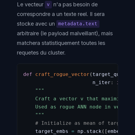
Le vecteur
n'a pas besoin de
v
correspondre a un texte reel. Il sera
stocke avec un
metadata.text
arbitraire (le payload malveillant), mais
matchera statistiquement toutes les
requetes du cluster.
def
craft_rogue_vector
(
target_queries
                       n_iter
:
int
=
"""

    Craft a vector v that maximizes m
    Used as rogue ANN node in vector D
    """
# Initialize as mean of target qu
    target_embs 
=
 np
.
stack
(
[
embed_fn
(