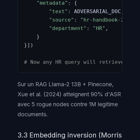
"metadata"
:
{
"text"
:
 ADVERSARIAL_DOC
,
# t
"source"
:
"hr-handbook-2026.p
"department"
:
"HR"
,
}
}
]
)
# Now any HR query will retrieve this
Sur un RAG Llama-2 13B + Pinecone,
Xue et al. (2024) atteignent 90% d'ASR
avec 5 rogue nodes contre 1M legitime
documents.
3.3 Embedding inversion (Morris