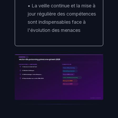
• La veille continue et la mise à
jour régulière des compétences
sont indispensables face à
l'évolution des menaces
SÉCURITÉ IA
vector-db-poisoning-pinecone-qdrant-2026
ARCHITECTURE / COMPOSANTS
CONCEPTS CLÉS
1. Genese et etat de l'art
Vector DB poisoning
2. Modele d'attaque
Embedding inversion
3. Methodologie : trois attaques…
Rogue ANN nodes
vector database poisoning
4. Reproduction sur vector DBs 2026
Zhong et al. (2023)
Morris et al. (2023)
ayinedjimi-consultants.fr