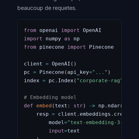
beaucoup de requetes.
from
 openai 
import
import
 numpy 
as
from
 pinecone 
import
 Pinecone

client 
=
 OpenAI
(
)
pc 
=
 Pinecone
(
api_key
=
"..."
)
index 
=
 pc
.
Index
(
"corporate-rag"
)
# Embedding model
def
embed
(
text
:
str
)
-
>
 np
.
ndarray
:
    resp 
=
 client
.
embeddings
.
create
(
        model
=
"text-embedding-3-small
input
=
text
