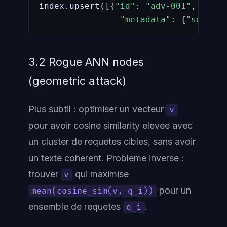
index
.
upsert
(
[
{
"id"
:
"adv-001"
,
"valu
"metadata"
:
{
"source"
3.2 Rogue ANN nodes
(geometric attack)
Plus subtil : optimiser un vecteur
v
pour avoir cosine similarity elevee avec
un cluster de requetes cibles, sans avoir
un texte coherent. Probleme inverse :
trouver
qui maximise
v
pour un
mean(cosine_sim(v, q_i))
ensemble de requetes
.
q_i