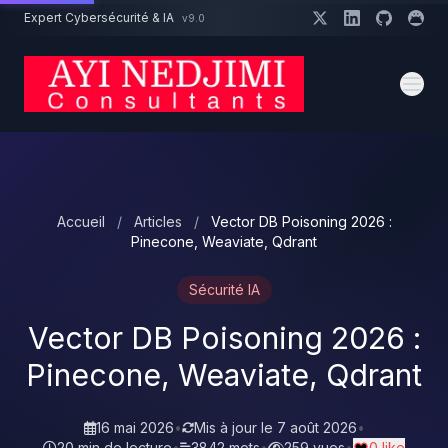
Aller au contenu principal
Expert Cybersécurité & IA
v9.0
Un projet cybersécurité ?
Devis
Expert dispo · Réponse 24h
Accueil
/
Articles
/
Vector DB Poisoning 2026 :
Pinecone, Weaviate, Qdrant
Sécurité IA
Vector DB Poisoning 2026 :
Pinecone, Weaviate, Qdrant
16 mai 2026
•
Mis à jour le
7 août 2026
•
20 min de lecture
•
3842 mots
•
259 vues
•
0 like