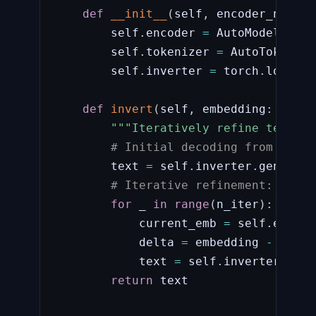
def
__init__
(
self
,
 encoder_name
,
 
        self
.
encoder 
=
 AutoModel
.
from
        self
.
tokenizer 
=
 AutoTokenize
        self
.
inverter 
=
 torch
.
load
(
in
def
invert
(
self
,
 embedding
:
 torch
"""Iteratively refine text re
# Initial decoding from embed
        text 
=
 self
.
inverter
.
generate
# Iterative refinement: re-en
for
 _ 
in
range
(
n_iter
)
:
            current_emb 
=
 self
.
encode
            delta 
=
 embedding 
-
 curre
            text 
=
 self
.
inverter
.
refi
return
 text
