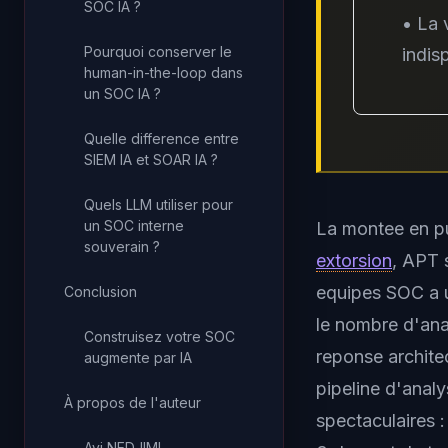
SOC IA ?
• La 
Pourquoi conserver le
indis
human-in-the-loop dans
un SOC IA ?
Quelle difference entre
SIEM IA et SOAR IA ?
Quels LLM utiliser pour
un SOC interne
La montee en pu
souverain ?
extorsion
, APT 
equipes SOC a u
Conclusion
le nombre d'ana
Construisez votre SOC
reponse archite
augmente par IA
pipeline d'analy
À propos de l'auteur
spectaculaires 
Ayi NEDJIMI