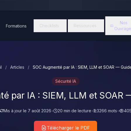
Nos
Checklists
Ressources
Formations
Ouvrage
l
/
Articles
/
SOC Augmenté par IA : SIEM, LLM et SOAR — Guid
Sécurité IA
é par IA : SIEM, LLM et SOAR 
Mis à jour le
7 août 2026
•
20 min de lecture
•
3266 mots
•
405
Télécharger le PDF