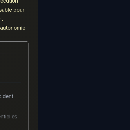
xecution
sable pour
rt
l'autonomie
cident
ntielles