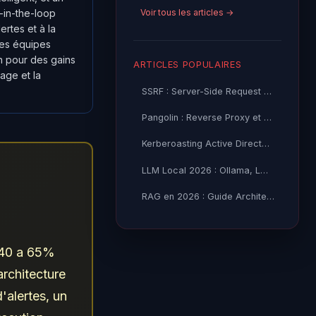
Voir tous les articles →
-in-the-loop
ertes et à la
des équipes
n pour des gains
ARTICLES POPULAIRES
iage et la
SSRF : Server-Side Request Forgery — Exploitation Avancée
Pangolin : Reverse Proxy et Tunnel Self-Hosted — Guide
Kerberoasting Active Directory : Attaque et Défense 2026
LLM Local 2026 : Ollama, LM Studio ou vLLM — Quel Outil selon
RAG en 2026 : Guide Architecture, Vectorisation & Chunking
 40 a 65%
architecture
'alertes, un