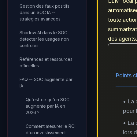
LLM local p
Gestion des faux positifs
automatise
dans un SOC IA --
strategies avancees
toute actio
summarizati
Shadow AI dans le SOC --
des agents
detecter les usages non
controles
Références et ressources
officielles
Points cl
FAQ -- SOC augmente par
IA
Qu'est-ce qu'un SOC
• La 
augmente par IA en
pour 
2026 ?
• La 
Comment mesurer le ROI
lors d
d'un investissement