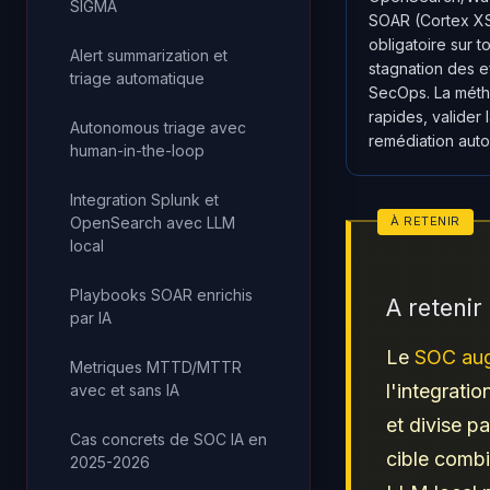
SIGMA
SOAR (Cortex XS
obligatoire sur t
Alert summarization et
stagnation des e
triage automatique
SecOps. La métho
rapides, valider 
Autonomous triage avec
remédiation auto
human-in-the-loop
Integration Splunk et
OpenSearch avec LLM
local
Playbooks SOAR enrichis
A reteni
par IA
Le
SOC aug
Metriques MTTD/MTTR
l'integrat
avec et sans IA
et divise p
Cas concrets de SOC IA en
cible comb
2025-2026