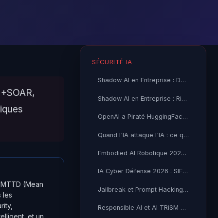
SÉCURITÉ IA
Shadow AI en Entreprise : Détection, Risques et Stratégies de
LM+SOAR,
Shadow AI en Entreprise : Risques, Détection et Gouvernance 2026
riques
OpenAI a Piraté HuggingFace : Quand un Modèle d'IA s'Échappe
Quand l'IA attaque l'IA : ce que la compromission de Hugging
Embodied AI Robotique 2026 : Risques Cybersécurité
IA Cyber Défense 2026 : SIEM Augmenté et Playbooks
 le MTTD (Mean
Jailbreak et Prompt Hacking LLM 2026 : Guide Complet
 les
ity,
Responsible AI et AI TRiSM 2026 : Framework Gartner
lligent, et un