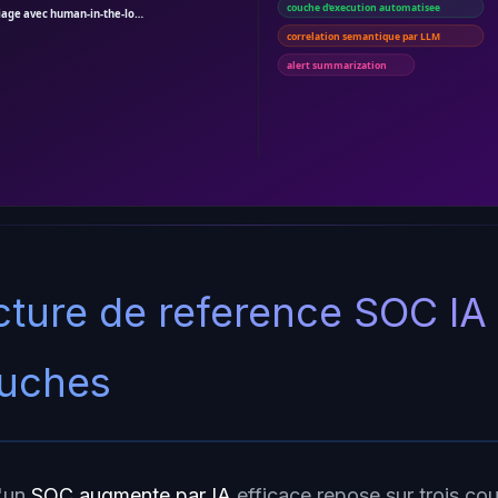
couche d'execution automatisee
age avec human-in-the-lo…
correlation semantique par LLM
alert summarization
cture de reference SOC IA 
ouches
d'un
SOC augmente par IA
efficace repose sur trois co