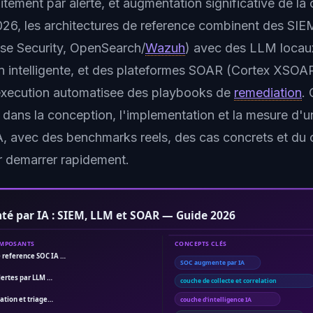
itement par alerte, et augmentation significative de la
026, les architectures de reference combinent des SI
ise Security, OpenSearch/
Wazuh
) avec des LLM locau
n intelligente, et des plateformes SOAR (Cortex XSOA
'execution automatisee des playbooks de
remediation
. 
 dans la conception, l'implementation et la mesure d'
, avec des benchmarks reels, des cas concrets et du
r demarrer rapidement.
é par IA : SIEM, LLM et SOAR — Guide 2026
OMPOSANTS
CONCEPTS CLÉS
e reference SOC IA …
SOC augmente par IA
lertes par LLM …
couche de collecte et correlation
ation et triage…
couche d'intelligence IA