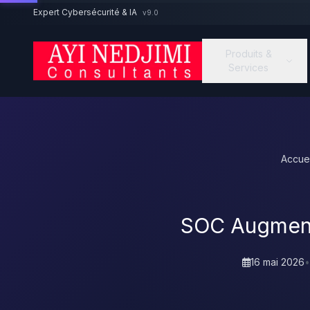
Aller au contenu principal
Expert Cybersécurité & IA
v9.0
Produits &
Services
Accuei
SOC Augment
16 mai 2026
•