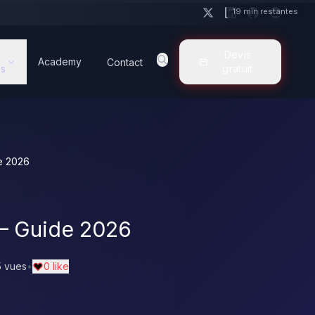
19 min restantes
Devis
Academy
Contact
s
gratuit
e 2026
— Guide 2026
 vues
•
0 like