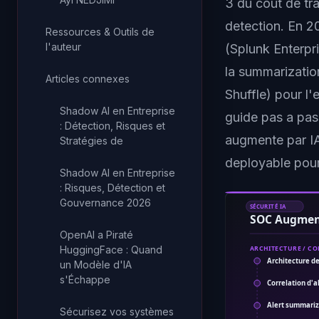
3 du cout de tra
detection. En 2
Ressources & Outils de
l'auteur
(Splunk Enterpr
la summarizatio
Articles connexes
Shuffle) pour l
Shadow AI en Entreprise
guide pas a pas
: Détection, Risques et
augmente par IA
Stratégies de
deployable pou
Shadow AI en Entreprise
: Risques, Détection et
Gouvernance 2026
SÉCURITÉ IA
SOC Augment
OpenAI a Piraté
HuggingFace : Quand
ARCHITECTURE / C
Architecture d
un Modèle d'IA
s'Échappe
Correlation d'a
Alert summariz
Sécurisez vos systèmes