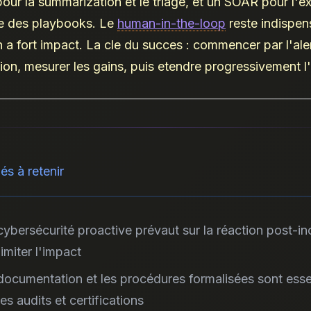
our la summarization et le triage, et un SOAR pour l'e
e des playbooks. Le
human-in-the-loop
reste indispen
n a fort impact. La cle du succes : commencer par l'ale
on, mesurer les gains, puis etendre progressivement 
.
és à retenir
cybersécurité proactive prévaut sur la réaction post-in
limiter l'impact
documentation et les procédures formalisées sont esse
es audits et certifications