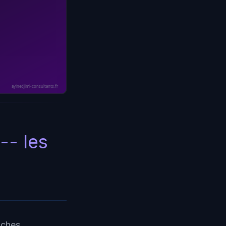
ayinedjimi-consultants.fr
-- les
uches