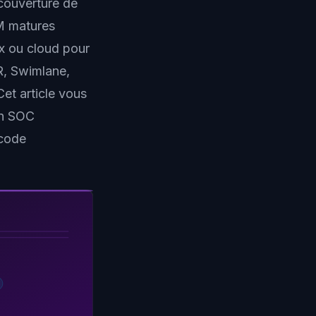
 couverture de
EM matures
x ou cloud pour
R, Swimlane,
Cet article vous
un SOC
 code