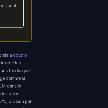
nces sont
ciels a
double
nfronte les
 ans tandis que
ge comme la
LLM dans le
 des gains
5%, division par