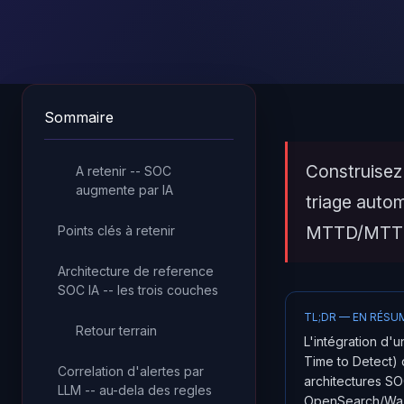
Sommaire
Construisez
A retenir -- SOC
augmente par IA
triage autom
MTTD/MTTR.
Points clés à retenir
Architecture de reference
SOC IA -- les trois couches
TL;DR — EN RÉSU
Retour terrain
L'intégration d'
Time to Detect) d
Correlation d'alertes par
architectures SOC
LLM -- au-dela des regles
OpenSearch/Wazuh