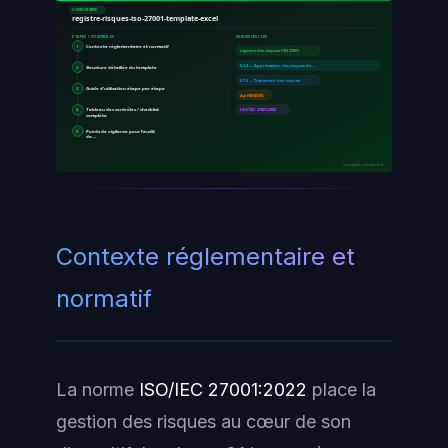
CONFORMITÉ
registre-risques-iso-27001-template-excel
ÉTAPES / CONTRÔLES
EXIGENCES CLÉS
1
Contexte réglementaire et normatif
registre des risques ISO 27001
6.1.2 — Appréciation des risques de…
2
Structure détaillée du template
6.1.3 — Traitement des risques
3
Guide d'utilisation étape par étape
Ayi NEDJIMI
4
Tableau des contrôles / checklist
ISO/IEC 27001:2022
complète
5
Points de vigilance pour l'audit
de…
ayinedjimi-consultants.fr
Contexte réglementaire et
normatif
La norme
ISO/IEC 27001:2022
place la
gestion des risques au cœur de son