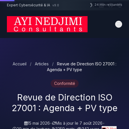
Aller au contenu principal
24 min restantes
Expert Cybersécurité & IA
v9.0
Un projet cybersécurité ?
Devis
Expert dispo · Réponse 24h
Accueil
/
Articles
/
Revue de Direction ISO 27001 :
Agenda + PV type
Conformité
Revue de Direction ISO
27001 : Agenda + PV type
15 mai 2026
•
Mis à jour le
7 août 2026
•
29 min de lecture
•
3259 mots
•
342 vues
•
0 like