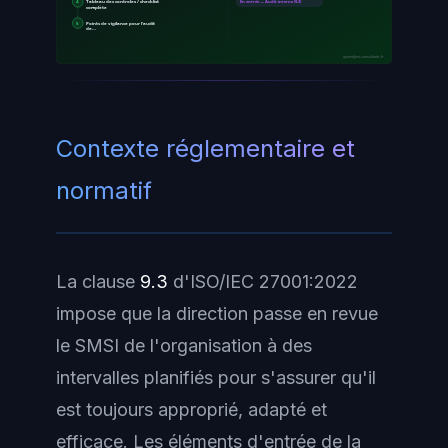
4
Tableau des contrôles / checklist
En entrée — Audit interne (9.2)
complète
5
Points de vigilance pour l'audit
de…
ayinedjimi-consultants.fr
Contexte réglementaire et
normatif
La clause
9.3
d'ISO/IEC 27001:2022
impose que la direction passe en revue
le SMSI de l'organisation à des
intervalles planifiés pour s'assurer qu'il
est toujours approprié, adapté et
efficace. Les éléments d'entrée de la