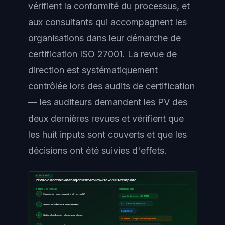
vérifient la conformité du processus, et
aux consultants qui accompagnent les
organisations dans leur démarche de
certification ISO 27001. La revue de
direction est systématiquement
contrôlée lors des audits de certification
— les auditeurs demandent les PV des
deux dernières revues et vérifient que
les huit inputs sont couverts et que les
décisions ont été suivies d'effets.
CONFORMITÉ
revue-direction-management-review-iso-27001-template
ÉTAPES / CONTRÔLES
EXIGENCES CLÉS
1
Contexte réglementaire et normatif
revue de direction ISO 27001
9.3 — Revue de direction
2
Structure détaillée du template
Ayi NEDJIMI
3
Guide d'utilisation étape par étape
En entrée — Registre des risques et…