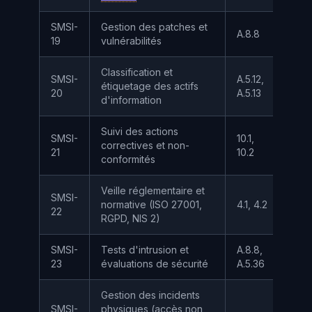
SMSI-
Gestion des patches et
A.8.8
—
19
vulnérabilités
Classification et
SMSI-
A.5.12,
étiquetage des actifs
—
20
A.5.13
d'information
Suivi des actions
SMSI-
10.1,
correctives et non-
I
21
10.2
conformités
Veille réglementaire et
SMSI-
normative (ISO 27001,
4.1, 4.2
I
22
RGPD, NIS 2)
SMSI-
Tests d'intrusion et
A.8.8,
A
23
évaluations de sécurité
A.5.36
Gestion des incidents
SMSI-
physiques (accès non