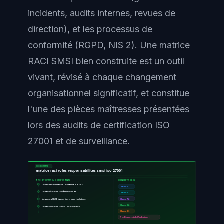
incidents, audits internes, revues de
direction), et les processus de
conformité (RGPD, NIS 2). Une matrice
RACI SMSI bien construite est un outil
vivant, révisé à chaque changement
organisationnel significatif, et constitue
l'une des pièces maîtresses présentées
lors des audits de certification ISO
27001 et de surveillance.
CONFORMITÉ
matrice-raci-roles-responsabilites-smsi-iso-27001
ARCHITECTURE / COMPOSANTS
CONCEPTS CLÉS
Contexte normatif : la clause 5.3 ISO…
Clause 5.1
Le modèle RACI : définitions et…
Clause 5.2
Les rôles SMSI types dans une matrice…
Clause 7.2
Clause 9.2
La matrice RACI SMSI : 25 activités…
Clause 9.3
R — Responsible (Réalisateur)