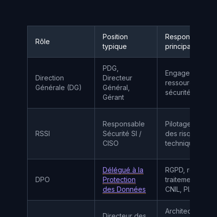
Position
Responsabilités
Rôle
typique
principales
PDG,
Engagement lea
Direction
Directeur
ressources, pol
Générale (DG)
Général,
sécurité
Gérant
Responsable
Pilotage SMSI, 
RSSI
Sécurité SI /
des risques, con
CISO
techniques, inci
Délégué à la
RGPD, registre 
DPO
Protection
traitements, noti
des Données
CNIL, PIA
Architecture SI,
Directeur des