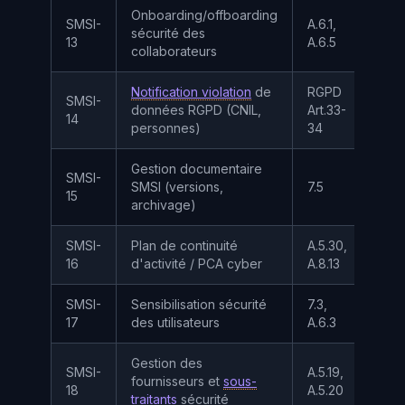
Onboarding/offboarding
SMSI-
A.6.1,
sécurité des
—
13
A.6.5
collaborateurs
Notification violation
de
RGPD
SMSI-
données RGPD (CNIL,
Art.33-
A
14
personnes)
34
Gestion documentaire
SMSI-
SMSI (versions,
7.5
—
15
archivage)
SMSI-
Plan de continuité
A.5.30,
A
16
d'activité / PCA cyber
A.8.13
SMSI-
Sensibilisation sécurité
7.3,
I
17
des utilisateurs
A.6.3
Gestion des
SMSI-
A.5.19,
fournisseurs et
sous-
—
18
A.5.20
traitants
sécurité