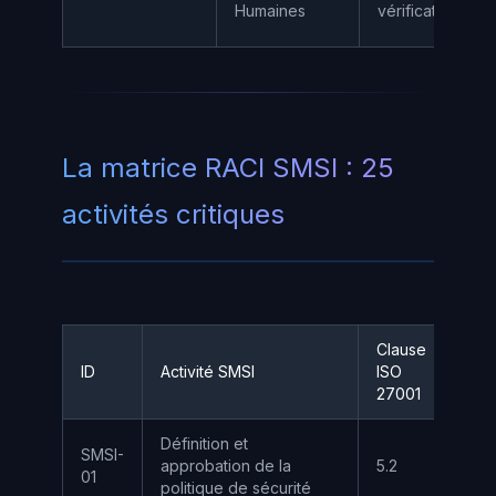
Humaines
vérification ant
La matrice RACI SMSI : 25
activités critiques
Clause
ID
Activité SMSI
ISO
DG
27001
Définition et
SMSI-
approbation de la
5.2
A
01
politique de sécurité