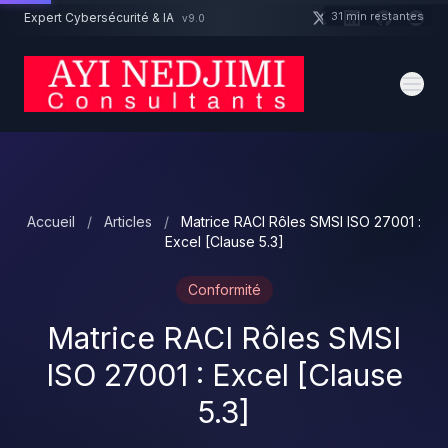
Aller au contenu principal
31 min restantes
Expert Cybersécurité & IA
v9.0
Un projet cybersécurité ?
Devis
Expert dispo · Réponse 24h
Accueil
/
Articles
/
Matrice RACI Rôles SMSI ISO 27001 :
Excel [Clause 5.3]
Conformité
Matrice RACI Rôles SMSI
ISO 27001 : Excel [Clause
5.3]