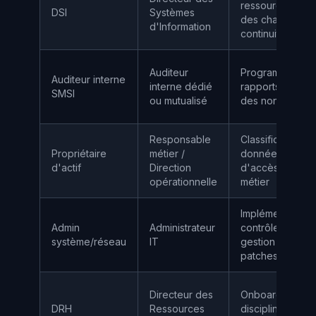
ressources IT, 
DSI
Systèmes
des changement
d'Information
continuité
Auditeur
Programme d'au
Auditeur interne
interne dédié
rapports d'audit,
SMSI
ou mutualisé
des non-confor
Responsable
Classification d
Propriétaire
métier /
données, contr
d'actif
Direction
d'accès métier,
opérationnelle
métier
Implémentation 
Admin
Administrateur
contrôles techn
système/réseau
IT
gestion des acc
patches
Directeur des
Onboarding/off
DRH
Ressources
discipline, forma