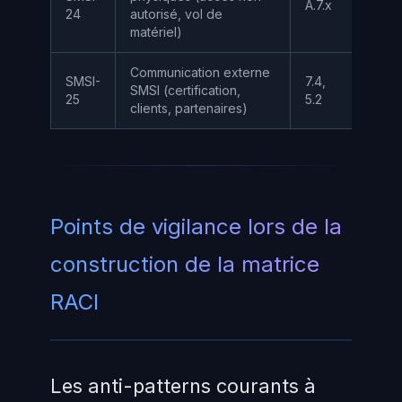
A.7.x
I
24
autorisé, vol de
matériel)
Communication externe
SMSI-
7.4,
SMSI (certification,
A
25
5.2
clients, partenaires)
Points de vigilance lors de la
construction de la matrice
RACI
Les anti-patterns courants à