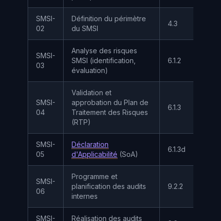
SMSI-
Définition du périmètre
4.3
A
02
du SMSI
Analyse des risques
SMSI-
SMSI (identification,
6.1.2
I
03
évaluation)
Validation et
SMSI-
approbation du Plan de
6.1.3
A
04
Traitement des Risques
(RTP)
SMSI-
Déclaration
6.1.3d
A
05
d'Applicabilité
(SoA)
Programme et
SMSI-
planification des audits
9.2.2
I
06
internes
SMSI-
Réalisation des audits