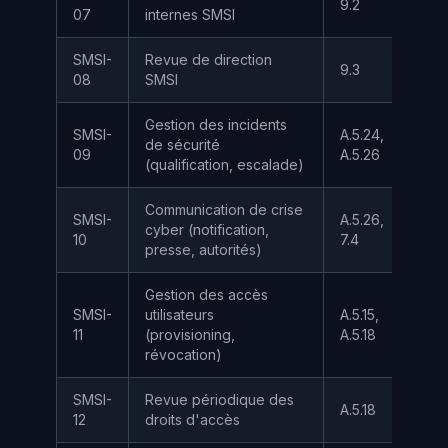
9.2
—
07
internes SMSI
SMSI-
Revue de direction
9.3
A
08
SMSI
Gestion des incidents
SMSI-
A.5.24,
de sécurité
I
09
A.5.26
(qualification, escalade)
Communication de crise
SMSI-
A.5.26,
cyber (notification,
A
10
7.4
presse, autorités)
Gestion des accès
SMSI-
utilisateurs
A.5.15,
—
11
(provisioning,
A.5.18
révocation)
SMSI-
Revue périodique des
A.5.18
—
12
droits d'accès