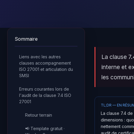
Sommaire
La clause 7
Liens avec les autres
clauses accompagnement
interne et e
ISO 27001 et articulation du
SMSI
les communi
Erreurs courantes lors de
l'audit de la clause 7.4 ISO
27001
TL;DR — EN RÉSU
La clause 7.4 de
Retour terrain
dimensions : quo
nettement commun
📢 Template gratuit ·
audit de certifi