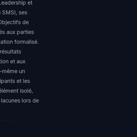
Leadership et
u SMSI, ses
Objectifs de
és aux parties
tion formalisé.
résultats
ion et aux
le-même un
pants et les
lément isolé,
 lacunes lors de