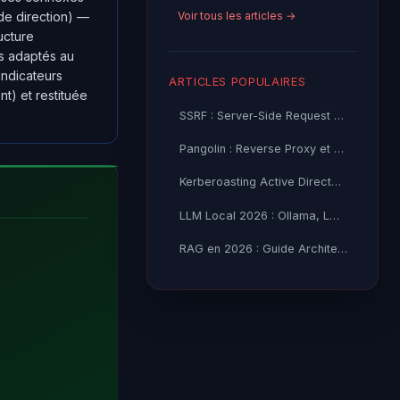
Voir tous les articles →
 de direction) —
ucture
es adaptés au
indicateurs
ARTICLES POPULAIRES
nt) et restituée
SSRF : Server-Side Request Forgery — Exploitation Avancée
Pangolin : Reverse Proxy et Tunnel Self-Hosted — Guide
Kerberoasting Active Directory : Attaque et Défense 2026
LLM Local 2026 : Ollama, LM Studio ou vLLM — Quel Outil selon
RAG en 2026 : Guide Architecture, Vectorisation & Chunking