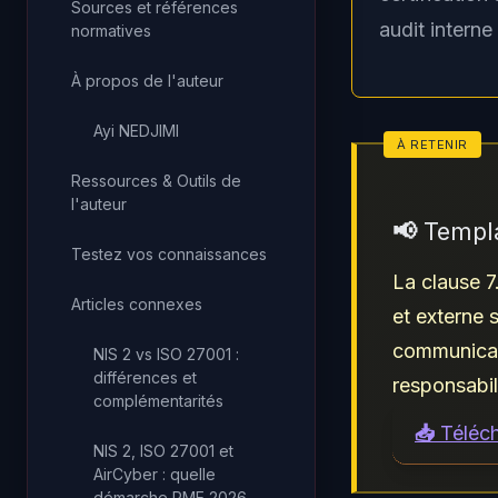
Sources et références
audit interne
normatives
À propos de l'auteur
Ayi NEDJIMI
Ressources & Outils de
l'auteur
📢 Templ
Testez vos connaissances
La clause 7
Articles connexes
et externe 
communicati
NIS 2 vs ISO 27001 :
différences et
responsabil
complémentarités
📥 Téléc
NIS 2, ISO 27001 et
AirCyber : quelle
démarche PME 2026