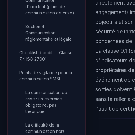
Communication
directement ave
d'incident (plans de
engagement) im
communication de crise)
objectifs et son
Section 4 —
sécurité de l'in
Communication
réglementaire et légale
concernées de l
La clause 9.1 (S
Checklist d'audit — Clause
7.4 ISO 27001
d'indicateurs d
propriétaires d
Points de vigilance pour la
communication SMSI
événement de com
sorties doivent
La communication de
sans la relier à
crise : un exercice
obligatoire, pas
l'audit de certif
théorique
La difficulté de la
communication hors