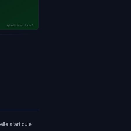
ayinedjimi-consultants.fr
lle s'articule