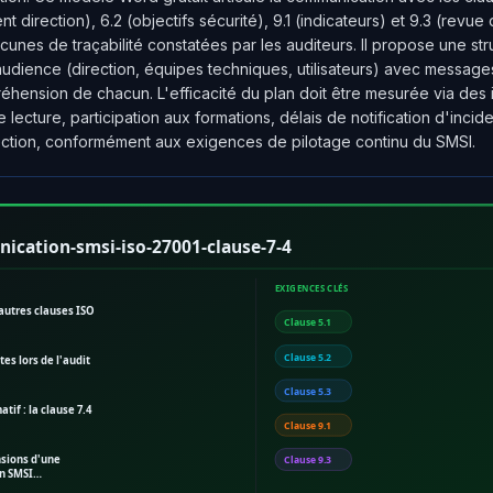
 direction), 6.2 (objectifs sécurité), 9.1 (indicateurs) et 9.3 (revue
acunes de traçabilité constatées par les auditeurs. Il propose une str
dience (direction, équipes techniques, utilisateurs) avec messag
hension de chacun. L'efficacité du plan doit être mesurée via des 
 lecture, participation aux formations, délais de notification d'incide
ection, conformément aux exigences de pilotage continu du SMSI.
ication-smsi-iso-27001-clause-7-4
EXIGENCES CLÉS
 autres clauses ISO
Clause 5.1
Clause 5.2
es lors de l'audit
Clause 5.3
tif : la clause 7.4
Clause 9.1
sions d'une
Clause 9.3
n SMSI…