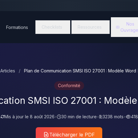
Nos
Checklists
Ressources
Formations
Ouvrage
Articles
/
Plan de Communication SMSI ISO 27001 : Modèle Word [
Conformité
ation SMSI ISO 27001 : Modèle 
•
Mis à jour le
8 août 2026
•
30 min de lecture
•
3238 mots
•
418
Télécharger le PDF