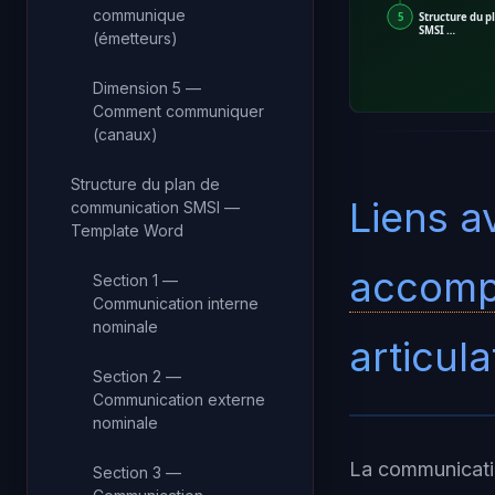
communique
5
Structure du 
SMSI …
(émetteurs)
Dimension 5 —
Comment communiquer
(canaux)
Structure du plan de
Liens a
communication SMSI —
Template Word
accomp
Section 1 —
Communication interne
nominale
articul
Section 2 —
Communication externe
nominale
La communicatio
Section 3 —