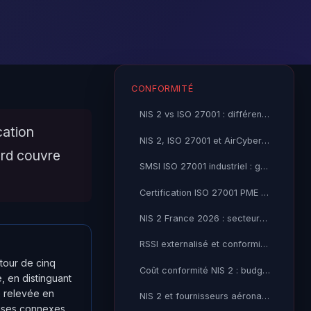
CONFORMITÉ
NIS 2 vs ISO 27001 : différences et complémentarités
cation
NIS 2, ISO 27001 et AirCyber : quelle démarche PME 2026
ord couvre
SMSI ISO 27001 industriel : guide de mise en œuvre 2026
Certification ISO 27001 PME : coût, durée et ROI 2026
NIS 2 France 2026 : secteurs et entreprises concernés
RSSI externalisé et conformité NIS 2 : l'accompagnement clé en main
tour de cinq
Coût conformité NIS 2 : budget réaliste pour une PME 2026
, en distinguant
e relevée en
NIS 2 et fournisseurs aéronautiques : obligations 2026
lauses connexes