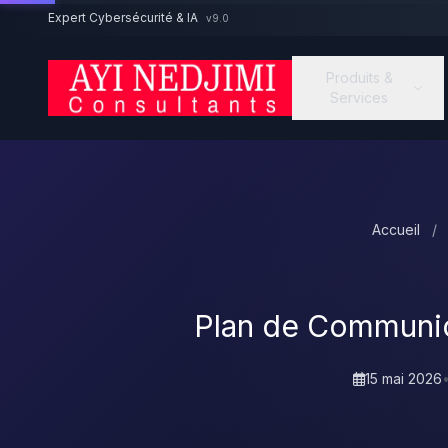
Aller au contenu principal
Expert Cybersécurité & IA
v9.0
Produits &
Services
Accueil
/
Plan de Communic
15 mai 2026