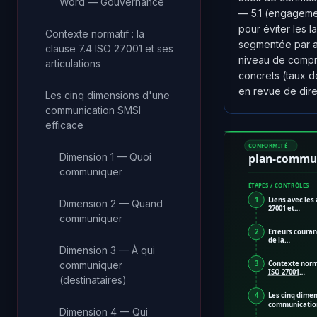
Word — Gouvernance
— 5.1 (engagement
pour éviter les l
Contexte normatif : la
segmentée par au
clause 7.4 ISO 27001 et ses
niveau de compré
articulations
concrets (taux de
en revue de dir
Les cinq dimensions d'une
communication SMSI
efficace
CONFORMITÉ
Dimension 1 — Quoi
plan-commun
communiquer
ÉTAPES / CONTRÔLES
1
Liens avec les
Dimension 2 — Quand
27001 et…
communiquer
2
Erreurs courant
de la…
Dimension 3 — À qui
communiquer
3
Contexte norma
ISO 27001
…
(destinataires)
4
Les cinq dimen
communicatio
Dimension 4 — Qui