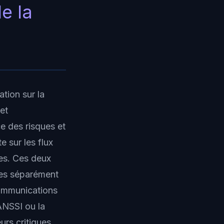
e la
ation sur la
et
ce des risques et
e sur les flux
ées. Ces deux
ées séparément
communications
ANSSI ou la
urs critiques