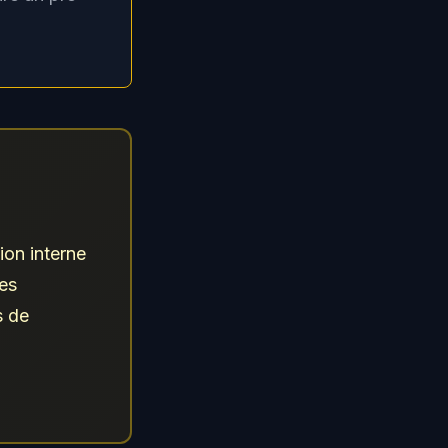
ion interne
les
s de