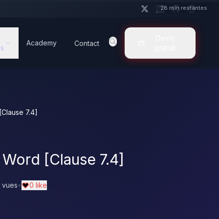
28 min restantes
Devis
Academy
Contact
s
gratuit
Clause 7.4]
Word [Clause 7.4]
 vues
•
0 like