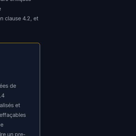
e
n clause 4.2, et
ées de
.4
alisés et
effaçables
de
ire un pre-