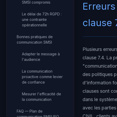
SMSI compromis
Erreurs
Le délai de 72h RGPD :
clause 
une contrainte
opérationnelle
Bonnes pratiques de
communication SMSI
Plusieurs erreur
Adapter le message à
clause 7.4. La p
l'audience
"communication" 
La communication
des politiques p
proactive comme levier
d'information fo
de confiance
clauses sont co
Mesurer l'efficacité de
dans le système
la communication
avec les partie
FAQ — Plan de
CNIL, clients ay
communication SMSI ISO