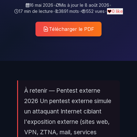
16 mai 2026
•
Mis à jour le
8 août 2026
•
17 min de lecture
•
3891 mots
•
552 vues
•
0 like
Télécharger le PDF
À retenir — Pentest externe
2026 Un pentest externe simule
un attaquant Internet ciblant
l'exposition externe (sites web,
VPN, ZTNA, mail, services