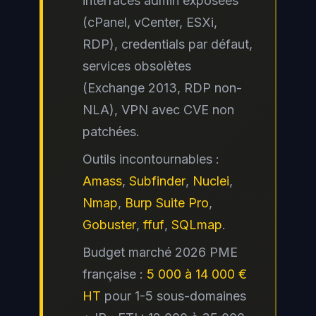
interfaces admin exposées
(cPanel, vCenter, ESXi,
RDP), credentials par défaut,
services obsolètes
(Exchange 2013, RDP non-
NLA), VPN avec CVE non
patchées.
Outils incontournables :
Amass
,
Subfinder
,
Nuclei
,
Nmap
,
Burp Suite Pro
,
Gobuster
,
ffuf
,
SQLmap
.
Budget marché 2026 PME
française :
5 000 à 14 000 €
HT
pour 1-5 sous-domaines