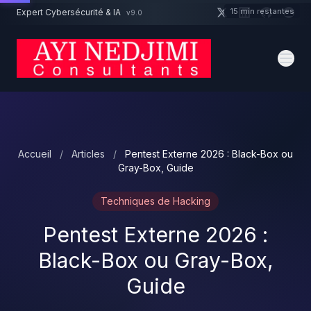
Aller au contenu principal
15 min restantes
Expert Cybersécurité & IA
v9.0
Un projet cybersécurité ?
Devis
Expert dispo · Réponse 24h
Accueil
/
Articles
/
Pentest Externe 2026 : Black-Box ou
Gray-Box, Guide
Techniques de Hacking
Pentest Externe 2026 :
Black-Box ou Gray-Box,
Guide