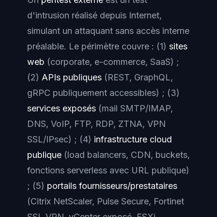
d'intrusion réalisé
depuis Internet
,
simulant un attaquant sans accès interne
préalable. Le périmètre couvre : (1)
sites
web
(corporate, e-commerce, SaaS) ;
(2)
APIs publiques
(REST, GraphQL,
gRPC publiquement accessibles) ; (3)
services exposés
(mail SMTP/IMAP,
DNS, VoIP, FTP, RDP, ZTNA, VPN
SSL/IPsec) ; (4)
infrastructure cloud
publique
(load balancers, CDN, buckets,
fonctions serverless avec URL publique)
; (5)
portails fournisseurs/prestataires
(Citrix NetScaler, Pulse Secure, Fortinet
SSL VPN, vCenter exposé, ESXi,