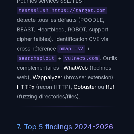
Pour les services SSL/TLS :
testssl.sh https://target.com
détecte tous les défauts (POODLE,
BEAST, Heartbleed, ROBOT, support
cipher faibles). Identification CVE via
cross-référence
+
nmap -sV
+
. Outils
searchsploit
vulners.com
complémentaires :
WhatWeb
(technos
web),
Wappalyzer
(browser extension),
HTTPx
(recon HTTP),
Gobuster
ou
ffuf
(fuzzing directories/files).
7. Top 5 findings 2024-2026