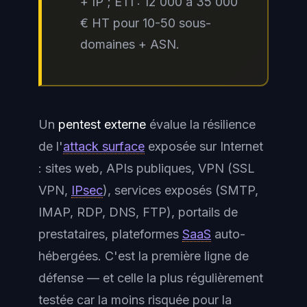
+ IP ; ETI : 12 000 à 35 000
€ HT pour 10-50 sous-
domaines + ASN.
Un
pentest externe
évalue la résilience
de l'
attack surface
exposée sur Internet
: sites web, APIs publiques, VPN (SSL
VPN,
IPsec
), services exposés (SMTP,
IMAP, RDP, DNS, FTP), portails de
prestataires, plateformes
SaaS
auto-
hébergées. C'est la première ligne de
défense — et celle la plus régulièrement
testée car la moins risquée pour la