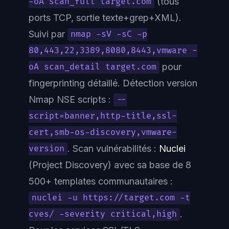
(tous
-oA scan_full target.com
ports TCP, sortie texte+grep+XML).
Suivi par
nmap -sV -sC -p
80,443,22,3389,8080,8443,vmware -
pour
oA scan_detail target.com
fingerprinting détaillé. Détection version
Nmap NSE scripts :
--
script=banner,http-title,ssl-
cert,smb-os-discovery,vmware-
. Scan vulnérabilités :
Nuclei
version
(Project Discovery) avec sa base de 8
500+ templates communautaires :
nuclei -u https://target.com -t
.
cves/ -severity critical,high