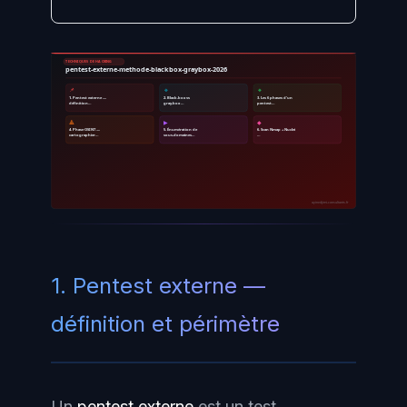
TECHNIQUES DE HACKING
pentest-externe-methode-blackbox-graybox-2026
📌
🔹
🔸
1. Pentest externe —
2. Black-box vs
3. Les 6 phases d'un
définition…
gray-box …
pentest…
🔺
▶
◆
4. Phase OSINT —
5. Énumération de
6. Scan Nmap + Nuclei
cartographier…
sous-domaines…
…
ayinedjimi-consultants.fr
1. Pentest externe —
définition et périmètre
Un
pentest externe
est un test