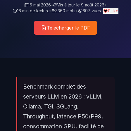
16 mai 2026
•
Mis à jour le
9 août 2026
•
16 min de lecture
•
3360 mots
•
697 vues
•
0 like
Télécharger le PDF
Benchmark complet des
serveurs LLM en 2026 : vLLM,
Ollama, TGI, SGLang.
Throughput, latence P50/P99,
consommation GPU, facilité de