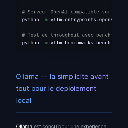
# Serveur OpenAI-compatible sur GPU A
python 
-m
 vllm.entrypoints.openai.api
# Test de throughput avec benchmark i
python 
-m
 vllm.benchmarks.benchmark_t
Ollama -- la simplicite avant
tout pour le deploiement
local
Ollama
est conçu pour une experience