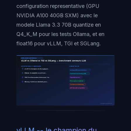
configuration representative (GPU
NVIDIA A100 40GB SXM) avec le
modele Llama 3.3 70B quantize en
Q4_K_M pour les tests Ollama, et en
float16 pour vLLM, TGI et SGLang.
INTELLIGENCE ARTIFICIELLE
vLLM vs Ollama vs TGI vs SGLang — benchmark serveurs LLM
ARCHITECTURE / COMPOSANTS
CONCEPTS CLÉS
vLLM -- le champion du throughput…
serving LLM en production
Ollama -- la simplicite avant tout…
framework de serving LLM
TGI (Text Generation Inference) -- la…
PagedAttention
Throughput maximal
SGLang -- la latence minimale pour…
Continuous batching
API OpenAI compatible
ayinedjimi-consultants.fr
vLLM -- le champion du