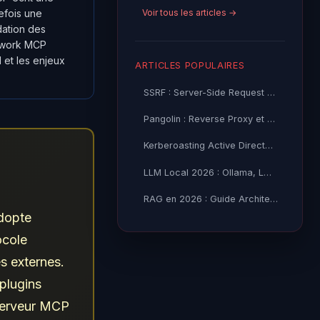
Voir tous les articles →
tefois une
dation des
mework MCP
 et les enjeux
ARTICLES POPULAIRES
SSRF : Server-Side Request Forgery — Exploitation Avancée
Pangolin : Reverse Proxy et Tunnel Self-Hosted — Guide
Kerberoasting Active Directory : Attaque et Défense 2026
LLM Local 2026 : Ollama, LM Studio ou vLLM — Quel Outil selon
RAG en 2026 : Guide Architecture, Vectorisation & Chunking
adopte
ocole
s externes.
 plugins
 serveur MCP