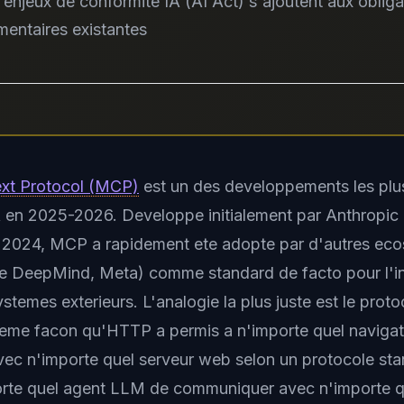
 enjeux de conformité IA (AI Act) s'ajoutent aux obliga
mentaires existantes
xt Protocol (MCP)
est un des developpements les plus 
 en 2025-2026. Developpe initialement par Anthropic 
n 2024, MCP a rapidement ete adopte par d'autres ec
e DeepMind, Meta) comme standard de facto pour l'in
stemes exterieurs. L'analogie la plus juste est le pro
meme facon qu'HTTP a permis a n'importe quel naviga
ec n'importe quel serveur web selon un protocole st
rte quel agent LLM de communiquer avec n'importe qu