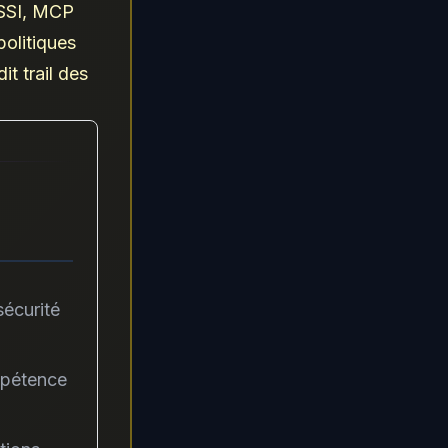
RSSI, MCP
politiques
it trail des
sécurité
mpétence