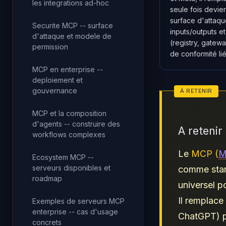
les integrations ad-hoc
seule fois devien
surface d'attaque
Securite MCP -- surface
inputs/outputs e
d'attaque et modele de
(registry, gatew
permission
de conformité liés
MCP en enterprise --
deploiement et
gouvernance
MCP et la composition
d'agents -- construire des
A reteni
workflows complexes
Le
MCP (
M
Ecosystem MCP --
serveurs disponibles et
comme stan
roadmap
universel p
Il remplace
Exemples de serveurs MCP
enterprise -- cas d'usage
ChatGPT) p
concrets