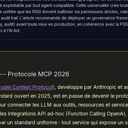
t exploitable par tout agent compatible. Cette universalité crée tou
 unifiée que les RSSI doivent maîtriser via permissions strictes, vali
t audit trail. L'article recommande de déployer un governance fra
ay, audit) avant toute mise en production, en cohérence avec la PSSI
 à l'AI Act.
r -- Protocole MCP 2026
odel Context Protocol
)
, developpe par Anthropic et 
dard ouvert en 2025, est en passe de devenir le prot
our connecter les LLM aux outils, ressources et service
 les integrations API ad-hoc (Function Calling OpenAI,
ar un standard uniforme : tout service qui expose un