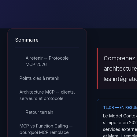
Sommaire
Comprenez l
A retenir -- Protocole
MCP 2026
architectur
les intégrat
Points clés à retenir
Architecture MCP -- clients,
serveurs et protocole
TL;DR — EN RÉSU
Retour terrain
Le Model Contex
s'impose en 2025
MCP vs Function Calling --
services extern
pourquoi MCP remplace
et Meta, il rempl