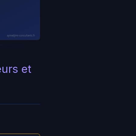
ayinedjimi-consultants.fr
eurs et