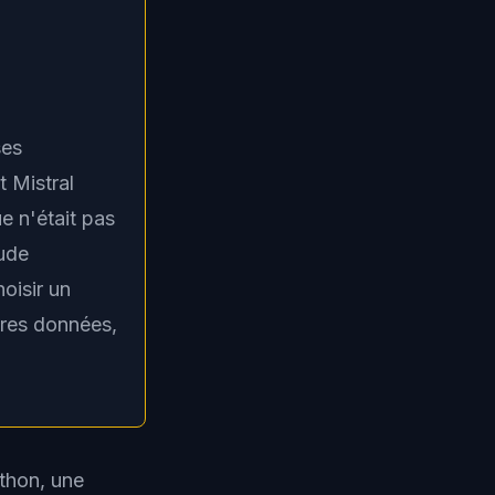
ses
 Mistral
e n'était pas
aude
hoisir un
pres données,
thon, une