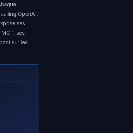
 chaque
 calling OpenAI,
expose ses
e MCP, ses
pact sur les