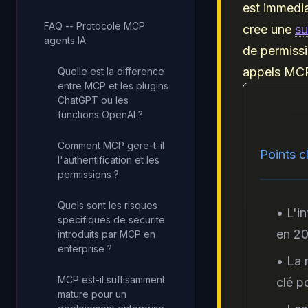
est immedia
FAQ -- Protocole MCP
cree une
su
agents IA
de permissio
appels MC
Quelle est la difference
entre MCP et les plugins
ChatGPT ou les
functions OpenAI ?
Comment MCP gere-t-il
Points cl
l'authentification et les
permissions ?
Quels sont les risques
• L'i
specifiques de securite
en 2
introduits par MCP en
enterprise ?
• La 
MCP est-il suffisamment
clé p
mature pour un