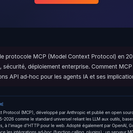
e protocole MCP (Model Context Protocol) en 20
e, sécurité, déploiement enterprise. Comment MCP
ions API ad-hoc pour les agents IA et ses implicati
MÉ
t Protocol (MCP), développé par Anthropic et publié en open sourc
-2026 comme le standard universel reliant les LLM aux outils, bas
es, à l'image d'HTTP pour le web. Adopté également par OpenAI,
ace les intégrations ad-hoc (function calling, plugins) : un serveur M