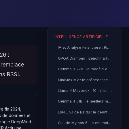
INTELLIGENCE ARTIFICIELLE
IA et Analyse Financière : Risques Cybersécurité et
26 :
GPQA Diamond : Benchmark Académique et Limites des LLMs
 remplace
Gemma 3 27B : le modèle open-source Google avant Gemma 4
ons RSSI.
MiniMax M2 : le prédécesseur économique avant M3 Thinking
Llama 4 Maverick : 10 millions de tokens de contexte, la
Gemma 4 31B : le meilleur modèle open-source de Google
e fin 2024,
ERNIE 5.1 de Baidu : le géant chinois à l'assaut du top-5
es de données et
 Google DeepMind
Claude Mythos 5 : le champion du codage selon BenchLM
CP écrit une