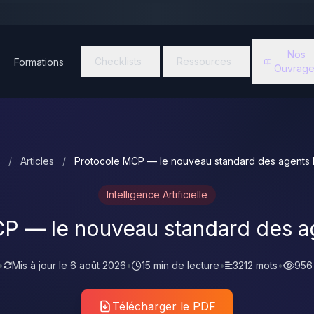
Nos
Checklists
Ressources
Formations
Ouvrage
/
Articles
/
Protocole MCP — le nouveau standard des agents 
Intelligence Artificielle
P — le nouveau standard des a
•
Mis à jour le
6 août 2026
•
15 min de lecture
•
3212 mots
•
956
Télécharger le PDF