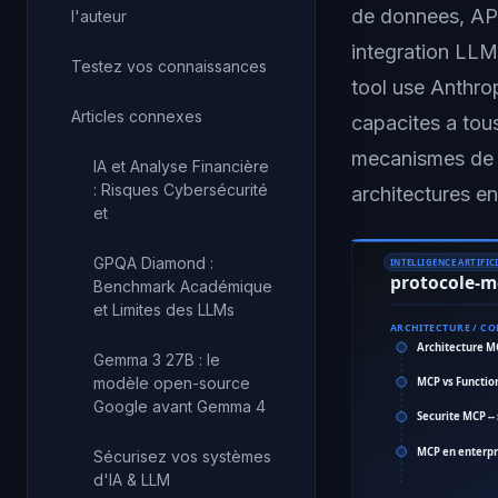
de donnees, AP
l'auteur
integration LLM
Testez vos connaissances
tool use Anthro
Articles connexes
capacites a tou
mecanismes de se
IA et Analyse Financière
: Risques Cybersécurité
architectures en
et
GPQA Diamond :
INTELLIGENCE ARTIFICI
protocole-m
Benchmark Académique
et Limites des LLMs
ARCHITECTURE / C
Architecture MC
Gemma 3 27B : le
modèle open-source
MCP vs Function
Google avant Gemma 4
Securite MCP --
MCP en enterpr
Sécurisez vos systèmes
d'IA & LLM