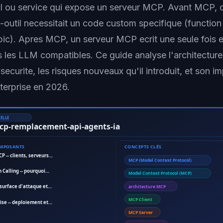
I ou service qui expose un serveur MCP. Avant MCP,
-outil necessitait un code custom specifique (function
pic). Apres MCP, un serveur MCP ecrit une seule fois 
s les LLM compatibles. Ce guide analyse l'architectur
curite, les risques nouveaux qu'il introduit, et son im
terprise en 2026.
ELLE
cp-remplacement-api-agents-ia
OMPOSANTS
CONCEPTS CLÉS
P -- clients, serveurs…
MCP (Model Context Protocol)
 Calling -- pourquoi…
Model Context Protocol (MCP)
 surface d'attaque et…
architecture MCP
MCP Client
ise -- deploiement et…
MCP Server