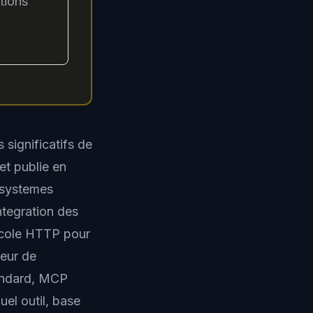
tions
significatifs de
et publie en
osystemes
tegration des
tocole HTTP pour
teur de
andard, MCP
el outil, base