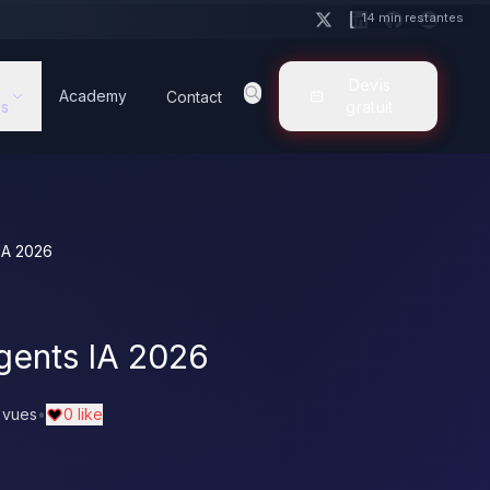
14 min restantes
Devis
Academy
Contact
s
gratuit
IA 2026
gents IA 2026
 vues
•
0 like