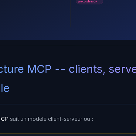
protocole MCP
cture MCP -- clients, serv
le
 MCP
suit un modele client-serveur ou :