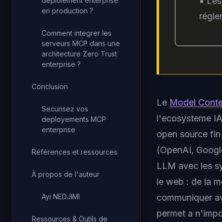
• Les
deploiement enterprise
en production ?
régle
Comment integrer les
serveurs MCP dans une
architecture Zero Trust
enterprise ?
Conclusion
Le
Model Conte
Securisez vos
l'ecosysteme IA
deployements MCP
enterprise
open source fi
(OpenAI, Googl
Références et ressources
LLM avec les sy
À propos de l'auteur
le web : de la 
Ayi NEDJIMI
communiquer av
permet a n'impo
Ressources & Outils de