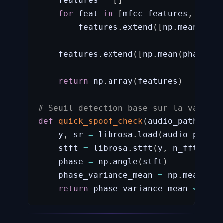
    features 
=
[
]
for
 feat 
in
[
mfcc_features
,
 spect
        features
.
extend
(
[
np
.
mean
(
feat
    features
.
extend
(
[
np
.
mean
(
phase_va
return
 np
.
array
(
features
)
# Seuil detection base sur la varianc
def
quick_spoof_check
(
audio_path
,
 thr
    y
,
 sr 
=
 librosa
.
load
(
audio_path
,
 
    stft 
=
 librosa
.
stft
(
y
,
 n_fft
=
512
)
    phase 
=
 np
.
angle
(
stft
)
    phase_variance_mean 
=
 np
.
mean
(
np
.
return
 phase_variance_mean 
<
 thre