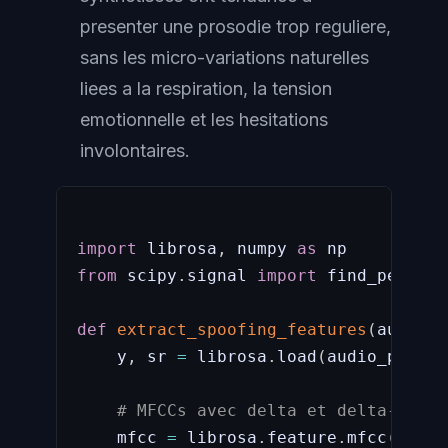
presenter une prosodie trop reguliere,
sans les micro-variations naturelles
liees a la respiration, la tension
emotionnelle et les hesitations
involontaires.
import
 librosa
,
 numpy 
as
from
 scipy
.
signal 
import
 find_peaks

def
extract_spoofing_features
(
audio_p
    y
,
 sr 
=
 librosa
.
load
(
audio_path
,
 
# MFCCs avec delta et delta-delta
    mfcc 
=
 librosa
.
feature
.
mfcc
(
y
=
y
,
 