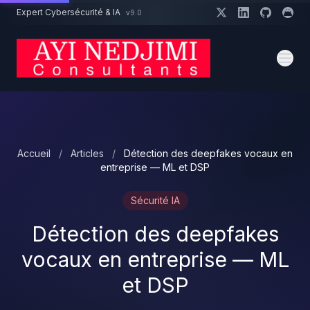
Aller au contenu principal
Expert Cybersécurité & IA
v9.0
Un projet cybersécurité ?
Devis
Expert dispo · Réponse 24h
Accueil
/
Articles
/
Détection des deepfakes vocaux en
entreprise — ML et DSP
Sécurité IA
Détection des deepfakes
vocaux en entreprise — ML
et DSP