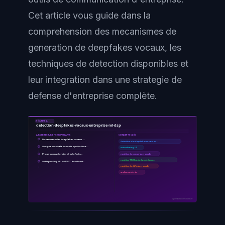
Cet article vous guide dans la
comprehension des mecanismes de
generation de deepfakes vocaux, les
techniques de detection disponibles et
leur integration dans une strategie de
defense d'entreprise complète.
SÉCURITÉ IA
detection-deepfakes-vocaux-entreprise-ml-dsp
ARCHITECTURE / COMPOSANTS
CONCEPTS CLÉS
Mecanismes des deepfakes vocaux …
detection des deepfakes vocaux en…
Analyse spectrale des voix synthetisee…
voice cloning IA
Phase inconsistencies et artefacts…
modeles de conversion vocale
modeles TTS (Text-to-Speech) avec…
Anti-spoofing ML -- AASIST, RawBoost…
modeles de diffusion vocale
analyse spectrale
ayinedjimi-consultants.fr