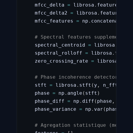
    mfcc_delta 
=
 librosa
.
feature
.
delt
    mfcc_delta2 
=
 librosa
.
feature
.
del
    mfcc_features 
=
 np
.
concatenate
(
[
m
# Spectral features supplementair
    spectral_centroid 
=
 librosa
.
featu
    spectral_rolloff 
=
 librosa
.
featur
    zero_crossing_rate 
=
 librosa
.
feat
# Phase incoherence detector (voi
    stft 
=
 librosa
.
stft
(
y
,
 n_fft
=
512
)
    phase 
=
 np
.
angle
(
stft
)
    phase_diff 
=
 np
.
diff
(
phase
,
 axis
=
    phase_variance 
=
 np
.
var
(
phase_dif
# Agregation statistique (mean, s