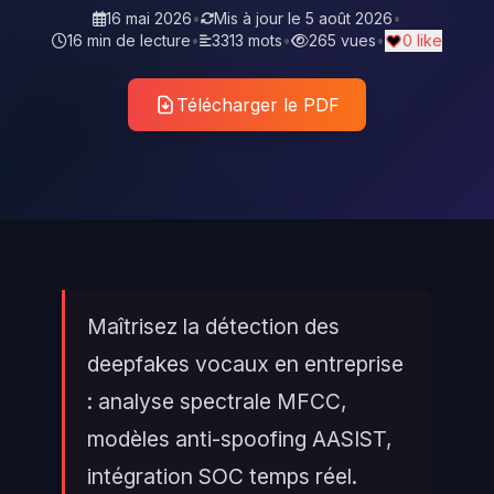
16 mai 2026
•
Mis à jour le
5 août 2026
•
16 min de lecture
•
3313 mots
•
265 vues
•
0 like
Télécharger le PDF
Maîtrisez la détection des
deepfakes vocaux en entreprise
: analyse spectrale MFCC,
modèles anti-spoofing AASIST,
intégration SOC temps réel.